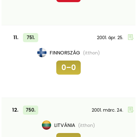
11.
751.
2001. ápr. 25.
FINNORSZÁG
(itthon)
0–0
12.
750.
2001. márc. 24.
LITVÁNIA
(itthon)