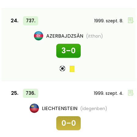
24.
737.
1999. szept. 8.
AZERBAJDZSÁN
(itthon)
3–0
25.
736.
1999. szept. 4.
LIECHTENSTEIN
(idegenben)
0–0