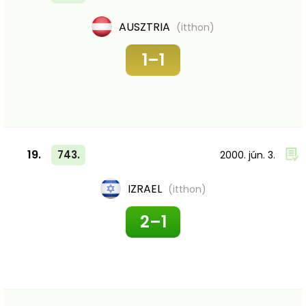
AUSZTRIA
(itthon)
1–1
19.
743.
2000. jún. 3.
IZRAEL
(itthon)
2–1