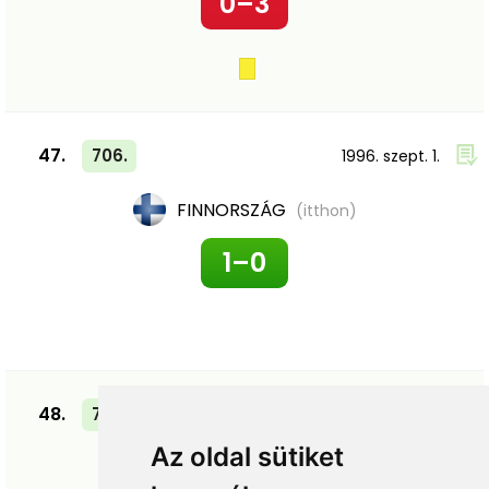
0–3
47.
706.
1996. szept. 1.
FINNORSZÁG
(itthon)
1–0
48.
705.
1996. aug. 14.
Az oldal sütiket
EAE
(itthon)