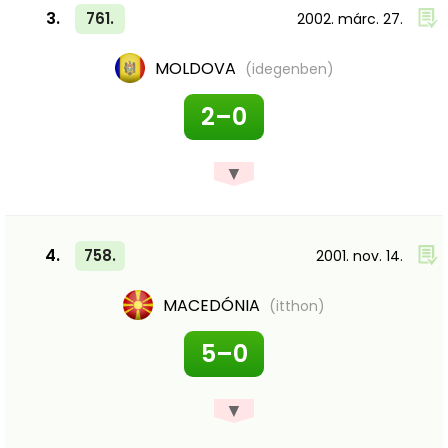
3.
761.
2002. márc. 27.
MOLDOVA
(idegenben)
2–0
▼
4.
758.
2001. nov. 14.
MACEDÓNIA
(itthon)
5–0
▼