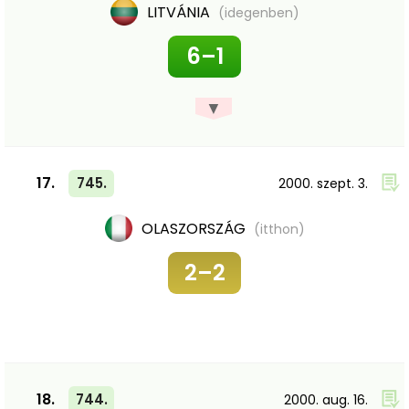
LITVÁNIA
(idegenben)
6–1
▼
17.
745.
2000. szept. 3.
OLASZORSZÁG
(itthon)
2–2
18.
744.
2000. aug. 16.