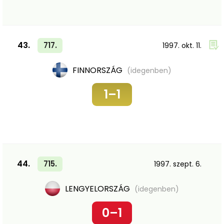
43.
717.
1997. okt. 11.
FINNORSZÁG
(idegenben)
1–1
44.
715.
1997. szept. 6.
LENGYELORSZÁG
(idegenben)
0–1