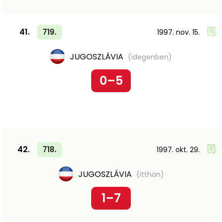
41.
719.
1997. nov. 15.
JUGOSZLÁVIA
(idegenben)
0–5
42.
718.
1997. okt. 29.
JUGOSZLÁVIA
(itthon)
1–7