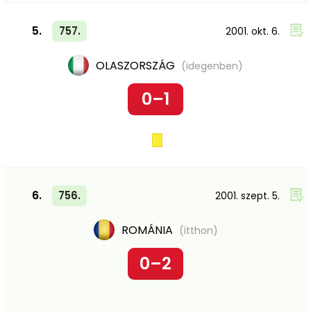
5.
757.
2001. okt. 6.
OLASZORSZÁG
(idegenben)
0–1
6.
756.
2001. szept. 5.
ROMÁNIA
(itthon)
0–2