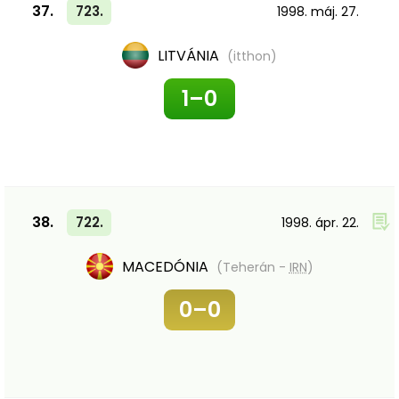
37.
723.
1998. máj. 27.
LITVÁNIA
(itthon)
1–0
38.
722.
1998. ápr. 22.
MACEDÓNIA
(Teherán -
IRN
)
0–0