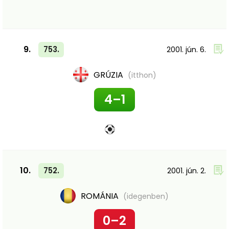
9.
753.
2001. jún. 6.
GRÚZIA
(itthon)
4–1
10.
752.
2001. jún. 2.
ROMÁNIA
(idegenben)
0–2