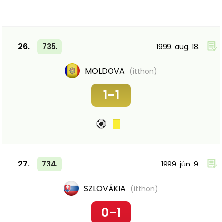
26.
735.
1999. aug. 18.
MOLDOVA
(itthon)
1–1
27.
734.
1999. jún. 9.
SZLOVÁKIA
(itthon)
0–1