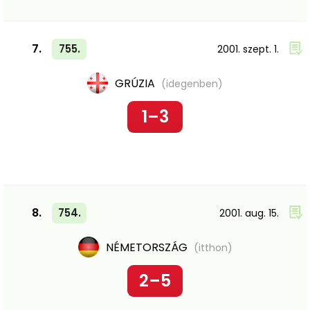
7.
755.
2001. szept. 1.
GRÚZIA
(idegenben)
1–3
8.
754.
2001. aug. 15.
NÉMETORSZÁG
(itthon)
2–5