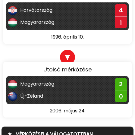
4
Horvátország
1
Magyarország
1996. április 10.
▼
Utolsó mérkőzése
2
Magyarország
0
Új-Zéland
2006. május 24.
★ MÉRKŐZÉSEI A VÁLOGATOTTBAN