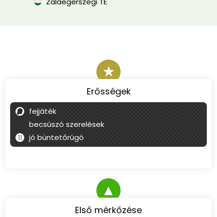
Zalaegerszegi TE
★
Erősségek
fejjáték
becsúszó szerelések
jó büntetőrúgó
▲
Első mérkőzése