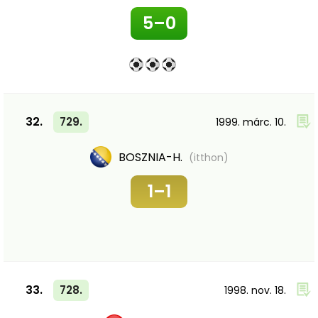
5–0
32.
729.
1999. márc. 10.
BOSZNIA-H.
(itthon)
1–1
33.
728.
1998. nov. 18.