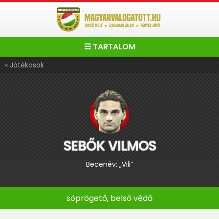
☰ TARTALOM
« Játékosok
SEBŐK VILMOS
Becenév: „Vili”
söprögető, belső védő