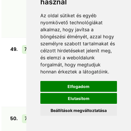
használ
3–1
Az oldal sütiket és egyéb
nyomkövető technológiákat
▼
alkalmaz, hogy javítsa a
böngészési élményét, azzal hogy
személyre szabott tartalmakat és
49.
704.
1996. jún. 1.
célzott hirdetéseket jelenít meg,
és elemzi a weboldalunk
OLASZORSZÁG
(itthon)
forgalmát, hogy megtudjuk
honnan érkeztek a látogatóink.
0–2
Elfogadom
▼
Elutasítom
Beállítások megváltoztatása
50.
703.
1996. máj. 18.