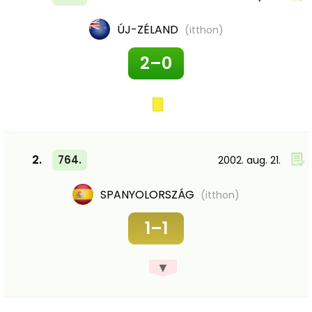
ÚJ-ZÉLAND
(itthon)
2–0
2.
764.
2002. aug. 21.
SPANYOLORSZÁG
(itthon)
1–1
▼