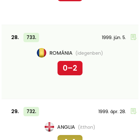
28.
733.
1999. jún. 5.
ROMÁNIA
(idegenben)
0–2
29.
732.
1999. ápr. 28.
ANGLIA
(itthon)