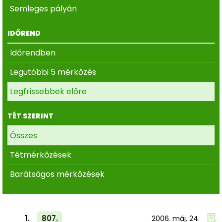
Semleges pályán
IDŐREND
Időrendben
Legutóbbi 5 mérkőzés
Legfrissebbek előre
TÉT SZERINT
Összes
Tétmérkőzések
Barátságos mérkőzések
1.
807.
2006. máj. 24.