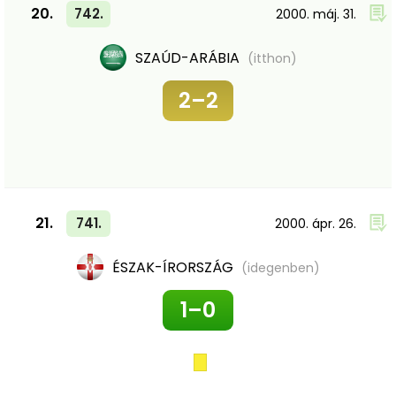
20.
742.
2000. máj. 31.
SZAÚD-ARÁBIA
(itthon)
2–2
21.
741.
2000. ápr. 26.
ÉSZAK-ÍRORSZÁG
(idegenben)
1–0