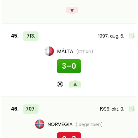
▼
45.
713.
1997. aug. 6.
MÁLTA
(itthon)
3–0
▲
46.
707.
1996. okt. 9.
NORVÉGIA
(idegenben)