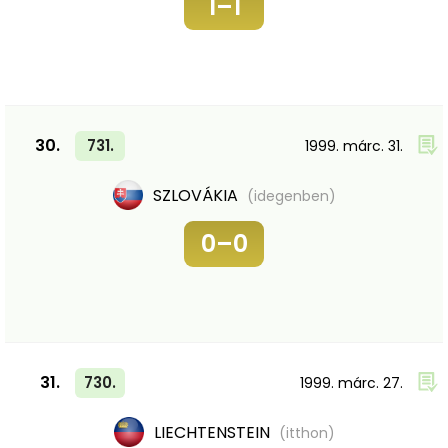
1–1
30.
731.
1999. márc. 31.
SZLOVÁKIA
(idegenben)
0–0
31.
730.
1999. márc. 27.
LIECHTENSTEIN
(itthon)