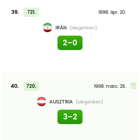
39.
721.
1998. ápr. 20.
IRÁN
(idegenben)
2–0
40.
720.
1998. márc. 25.
AUSZTRIA
(idegenben)
3–2