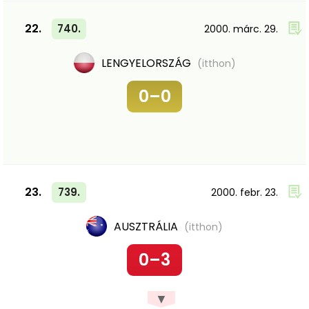
22.
740.
2000. márc. 29.
LENGYELORSZÁG
(itthon)
0–0
23.
739.
2000. febr. 23.
AUSZTRÁLIA
(itthon)
0–3
▼