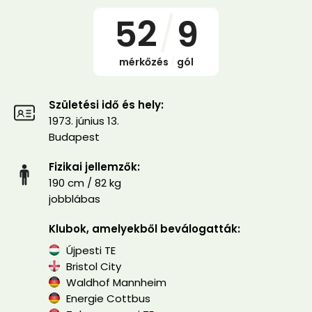
52
/
9
mérkőzés
/
gól
Születési idő és hely:
1973. június 13.
Budapest
Fizikai jellemzők:
190 cm / 82 kg
jobblábas
Klubok, amelyekből beválogatták:
Újpesti TE
Bristol City
Waldhof Mannheim
Energie Cottbus