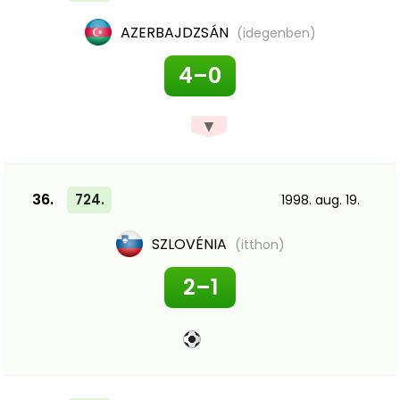
AZERBAJDZSÁN
(idegenben)
4–0
▼
36.
724.
1998. aug. 19.
SZLOVÉNIA
(itthon)
2–1