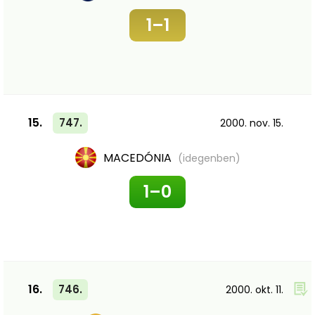
1–1
15.
747.
2000. nov. 15.
MACEDÓNIA
(idegenben)
1–0
16.
746.
2000. okt. 11.