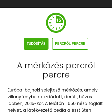
TUDÓSÍTÁS
PERCRŐL PERCRE
A mérkőzés percről
percre
Európa-bajnoki selejtező mérkőzés, amely
villanyfényben kezdődött, derült, hűvös
időben, 20:15-kor. A lelátón 1 650 néző foglalt
helyet, a játékvezető pedig a észt Sten