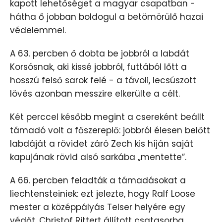
kapott lehetőséget a magyar csapatban -
hátha ő jobban boldogul a betömörülő hazai
védelemmel.
A 63. percben ő dobta be jobbról a labdát
Korsósnak, aki kissé jobbról, futtából lőtt a
hosszú felső sarok felé - a távoli, lecsúszott
lövés azonban messzire elkerülte a célt.
Két perccel később megint a csereként beállt
támadó volt a főszereplő: jobbról élesen belőtt
labdáját a rövidet záró Zech kis híján saját
kapujának rövid alsó sarkába „mentette”.
A 66. percben feladták a támadásokat a
liechtensteiniek: ezt jelezte, hogy Ralf Loose
mester a középpályás Telser helyére egy
védőt, Christof Rittert állított csatasorba.