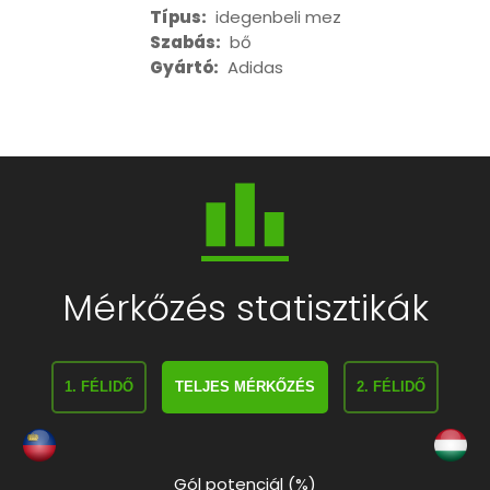
Típus:
idegenbeli mez
Szabás:
bő
Gyártó:
Adidas
Mérkőzés statisztikák
1. FÉLIDŐ
TELJES MÉRKŐZÉS
2. FÉLIDŐ
Gól potenciál (%)