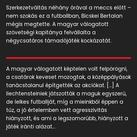
Szerkezetváltás néhány órával a meccs előtt –
nem szokás ez a futballban, Bicskei Bertalan
mégis megtette. A magyar válogatott
szövetségi kapitánya felvállalta a
négycsatáros támadójáték kockázatát.
A magyar válogatott képtelen volt felpörögni,
a csatárok keveset mozogtak, a középpályások
tanácstalanul építgették az akciókat. […] A
liechtensteiniek játszották a maguk egyszerű,
de lelkes futballját, míg a mieinkből éppen a
tűz, a jó értelemben vett agresszivitás
hiányzott, és ami a legszomorúbb, hiányzott a
játék iránti alázat…