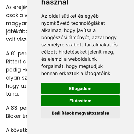
használ
Az erejével elkészült liechtensteiniek ekkor már
csak a védekezéssel törődtek; az egykapuzó
Az oldal sütiket és egyéb
magyar válogatott pedig darált ugyan, de
nyomkövető technológiákat
alkalmaz, hogy javítsa a
játékába nem sok fantázia szorult, annál több
böngészési élményét, azzal hogy
volt viszont a pontatlanság.
személyre szabott tartalmakat és
célzott hirdetéseket jelenít meg,
A 81. percben Mátyus például simán lefutotta
és elemzi a weboldalunk
Rittert a bal oldalon, félmagas beadására
forgalmát, hogy megtudjuk
pedig Herczeg érkezett az ötös túlsó sarkán, de
honnan érkeztek a látogatóink.
olyan szerencsétlenül találta el a játékszert,
hogy az a saját álláról pattant az alapvonalon
Elfogadom
túlra.
Elutasítom
A 83. percben Thomas Beck helyére Herbert
Beállítások megváltoztatása
Bicker érkezett a pályára - jó lassan…
A következő minutumban Illés lőhetett volna