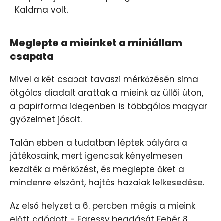
Kaldma volt.
Meglepte a mieinket a miniállam
csapata
Mivel a két csapat tavaszi mérkőzésén sima
ötgólos diadalt arattak a mieink az üllői úton,
a papírforma idegenben is többgólos magyar
győzelmet jósolt.
Talán ebben a tudatban léptek pályára a
játékosaink, mert igencsak kényelmesen
kezdték a mérkőzést, és meglepte őket a
mindenre elszánt, hajtós hazaiak lelkesedése.
Az első helyzet a 6. percben mégis a mieink
előtt adódott - Egressy beadását Fehér 8