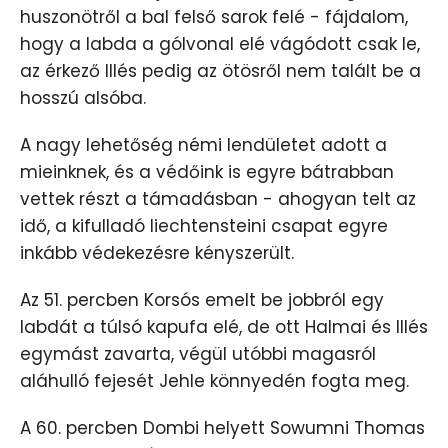
huszonötről a bal felső sarok felé - fájdalom,
hogy a labda a gólvonal elé vágódott csak le,
az érkező Illés pedig az ötösről nem talált be a
hosszú alsóba.
A nagy lehetőség némi lendületet adott a
mieinknek, és a védőink is egyre bátrabban
vettek részt a támadásban - ahogyan telt az
idő, a kifulladó liechtensteini csapat egyre
inkább védekezésre kényszerült.
Az 51. percben Korsós emelt be jobbról egy
labdát a túlsó kapufa elé, de ott Halmai és Illés
egymást zavarta, végül utóbbi magasról
aláhulló fejesét Jehle könnyedén fogta meg.
A 60. percben Dombi helyett Sowumni Thomas