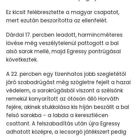
Ez kicsit felébresztette a magyar csapatot,
mert ezután beszorította az ellenfelét.
Dárdai 17. percben leadott, harmincméteres
lövése még veszélytelenül pattogott a bal
alsó sarok mellé, majd Egressy pontrúgásai
következtek.
A 22. percben egy tizenhatos jobb szegletétől
járó szabadrúgást még szögletre fejelt a hazai
védelem, a sarokrúgásból viszont a szélsőnk
remekül kanyarított az ötösön álló Horváth
fejére, akinek stukkolása kis híján beszállt a bal
felső sarokba - a labda a keresztlécen
csattant. A felszabadítás után újra Egressy
adhatott középre, a lecsorgó játékszert pedig