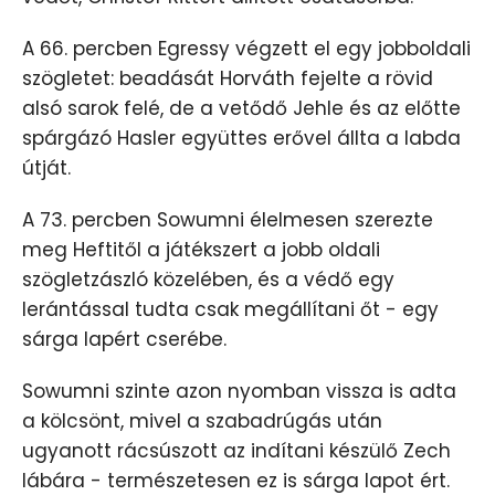
A 66. percben Egressy végzett el egy jobboldali
szögletet: beadását Horváth fejelte a rövid
alsó sarok felé, de a vetődő Jehle és az előtte
spárgázó Hasler együttes erővel állta a labda
útját.
A 73. percben Sowumni élelmesen szerezte
meg Heftitől a játékszert a jobb oldali
szögletzászló közelében, és a védő egy
lerántással tudta csak megállítani őt - egy
sárga lapért cserébe.
Sowumni szinte azon nyomban vissza is adta
a kölcsönt, mivel a szabadrúgás után
ugyanott rácsúszott az indítani készülő Zech
lábára - természetesen ez is sárga lapot ért.