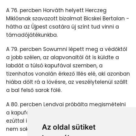
A 76. percben Horváth helyett Herczeg
Miklósnak szavazott bizalmat Bicskei Bertalan -
hátha az Újpest csatára új színt tud vinni a
támadójátékunkba.
A 79. percben Sowumni lépett meg a védőktől
a jobb szélen, az alapvonaltól át is küldte a
labdát a túlsó kapufával szemben, a
tizenhatos vonalán érkező Illés elé, aki azonban
hiába dőlt rá a lövésre, az veszélytelenül szállt
a bal felső sarok fölé.
A 80. percben Lendvai próbálta megismételni
a kapufát hozó távoli lövését, de kísérlete
ezúttal inkább a bal alsó sarkot veszélyeztette,
Az oldal sütiket
nem sokkal zúgva el a léc mellett.