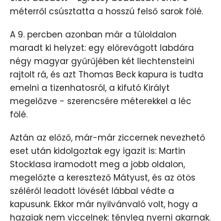
méterről csúsztatta a hosszú felső sarok fölé.
A 9. percben azonban már a túloldalon
maradt ki helyzet: egy előrevágott labdára
négy magyar gyűrűjében két liechtensteini
rajtolt rá, és azt Thomas Beck kapura is tudta
emelni a tizenhatosról, a kifutó Királyt
megelőzve - szerencsére méterekkel a léc
fölé.
Aztán az előző, már-már ziccernek nevezhető
eset után kidolgoztak egy igazit is: Martin
Stocklasa iramodott meg a jobb oldalon,
megelőzte a keresztező Mátyust, és az ötös
széléről leadott lövését lábbal védte a
kapusunk. Ekkor már nyilvánvaló volt, hogy a
hazaiak nem viccelnek: tényleg nyerni akarnak.