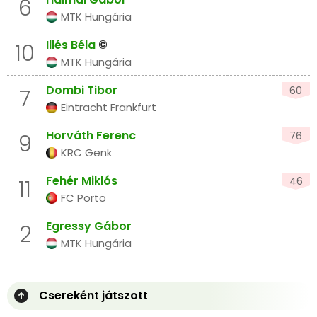
6
MTK Hungária
Illés Béla
©
10
MTK Hungária
Dombi Tibor
60
7
Eintracht Frankfurt
Horváth Ferenc
76
9
KRC Genk
Fehér Miklós
46
11
FC Porto
Egressy Gábor
2
MTK Hungária
Csereként játszott