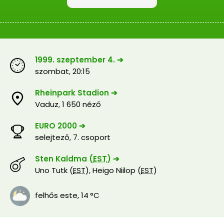
1999. szeptember 4. ➔
szombat
,
20:15
Rheinpark Stadion ➔
Vaduz
,
1 650 néző
EURO 2000 ➔
selejtező
,
7. csoport
Sten Kaldma (
EST
) ➔
Uno Tutk (
EST
)
,
Heigo Niilop (
EST
)
felhős este
,
14 °C