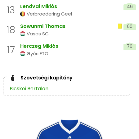
Lendvai Miklós
46
13
Verbroedering Geel
Sowunmi Thomas
60
18
Vasas SC
Herczeg Miklós
76
17
Győri ETO
Szövetségi kapitány
Bicskei Bertalan