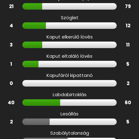
21
79
Szöglet
4
12
Kaput elkerülő lövés
3
11
Kaput eltaláló lövés
1
5
Kapufáról kipattanó
0
2
Labdabirtoklás
40
60
Lesállás
2
5
Szabálytalanság