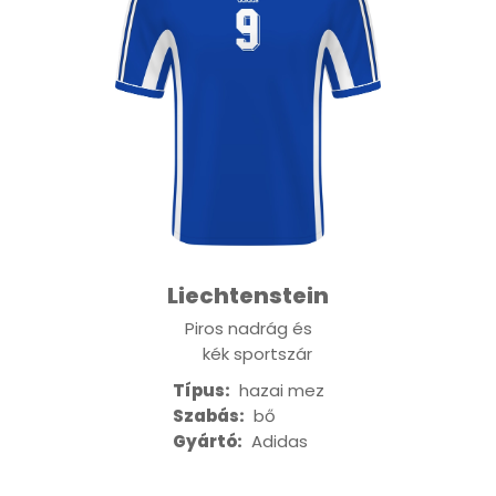
Liechtenstein
Piros nadrág és
kék sportszár
Típus:
hazai mez
Szabás:
bő
Gyártó:
Adidas