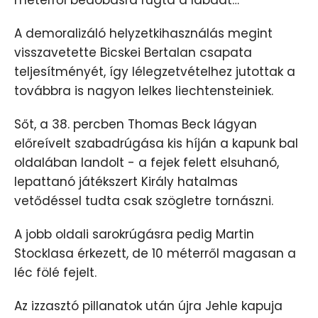
méterről bedobásra rúgta a labdát…
A demoralizáló helyzetkihasználás megint
visszavetette Bicskei Bertalan csapata
teljesítményét, így lélegzetvételhez jutottak a
továbbra is nagyon lelkes liechtensteiniek.
Sőt, a 38. percben Thomas Beck lágyan
előreívelt szabadrúgása kis híján a kapunk bal
oldalában landolt - a fejek felett elsuhanó,
lepattanó játékszert Király hatalmas
vetődéssel tudta csak szögletre tornászni.
A jobb oldali sarokrúgásra pedig Martin
Stocklasa érkezett, de 10 méterről magasan a
léc fölé fejelt.
Az izzasztó pillanatok után újra Jehle kapuja