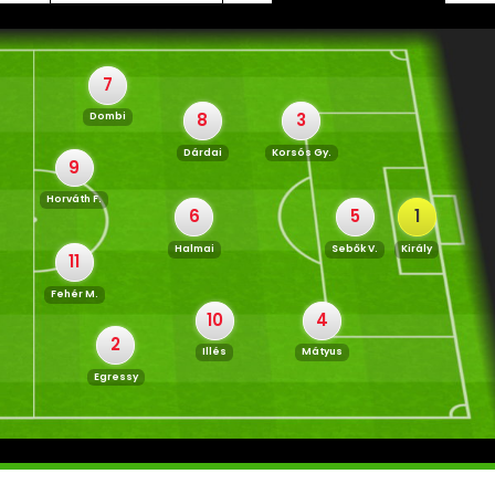
7
8
3
Dombi
Dárdai
Korsós Gy.
9
Horváth F.
6
5
1
Halmai
Sebők V.
Király
11
Fehér M.
10
4
2
Illés
Mátyus
Egressy