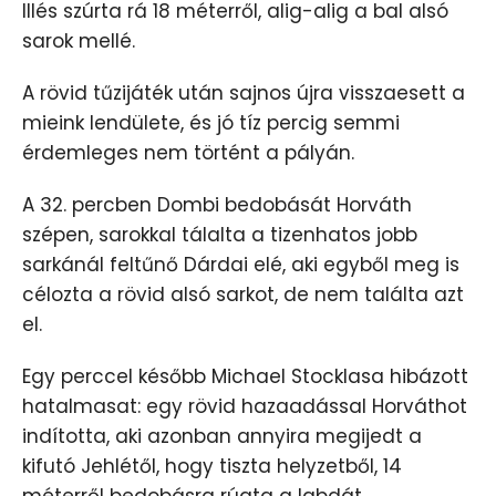
Illés szúrta rá 18 méterről, alig-alig a bal alsó
sarok mellé.
A rövid tűzijáték után sajnos újra visszaesett a
mieink lendülete, és jó tíz percig semmi
érdemleges nem történt a pályán.
A 32. percben Dombi bedobását Horváth
szépen, sarokkal tálalta a tizenhatos jobb
sarkánál feltűnő Dárdai elé, aki egyből meg is
célozta a rövid alsó sarkot, de nem találta azt
el.
Egy perccel később Michael Stocklasa hibázott
hatalmasat: egy rövid hazaadással Horváthot
indította, aki azonban annyira megijedt a
kifutó Jehlétől, hogy tiszta helyzetből, 14