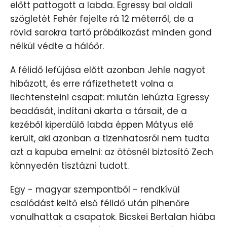
előtt pattogott a labda. Egressy bal oldali
szögletét Fehér fejelte rá 12 méterről, de a
rövid sarokra tartó próbálkozást minden gond
nélkül védte a hálóőr.
A félidő lefújása előtt azonban Jehle nagyot
hibázott, és erre ráfizethetett volna a
liechtensteini csapat: miután lehúzta Egressy
beadását, indítani akarta a társait, de a
kezéből kiperdülő labda éppen Mátyus elé
került, aki azonban a tizenhatosról nem tudta
azt a kapuba emelni: az ötösnél biztosító Zech
könnyedén tisztázni tudott.
Egy - magyar szempontból - rendkívül
csalódást keltő első félidő után pihenőre
vonulhattak a csapatok. Bicskei Bertalan hiába