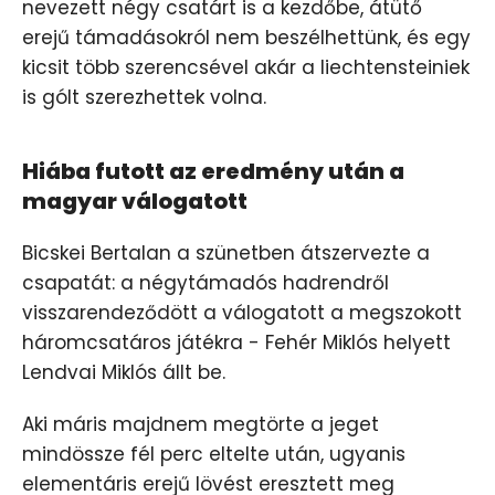
nevezett négy csatárt is a kezdőbe, átütő
erejű támadásokról nem beszélhettünk, és egy
kicsit több szerencsével akár a liechtensteiniek
is gólt szerezhettek volna.
Hiába futott az eredmény után a
magyar válogatott
Bicskei Bertalan a szünetben átszervezte a
csapatát: a négytámadós hadrendről
visszarendeződött a válogatott a megszokott
háromcsatáros játékra - Fehér Miklós helyett
Lendvai Miklós állt be.
Aki máris majdnem megtörte a jeget
mindössze fél perc eltelte után, ugyanis
elementáris erejű lövést eresztett meg