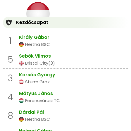
Kezdőcsapat
Király Gábor
1
Hertha BSC
Sebők Vilmos
5
Bristol City
(3)
Korsós György
3
Sturm Graz
Mátyus János
4
Ferencvárosi TC
Dárdai Pál
8
Hertha BSC
Halmai Gábor