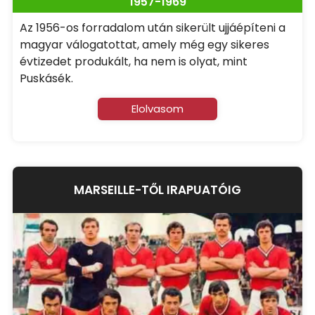
1957-1969
Az 1956-os forradalom után sikerült ujjáépíteni a
magyar válogatottat, amely még egy sikeres
évtizedet produkált, ha nem is olyat, mint
Puskásék.
Elolvasom
MARSEILLE-TŐL IRAPUATÓIG