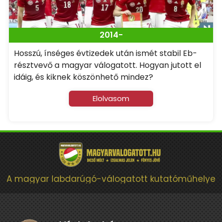
2014-
Hosszú, ínséges évtizedek után ismét stabil Eb-
résztvevő a magyar válogatott. Hogyan jutott el
idáig, és kiknek köszönhető mindez?
Elolvasom
A magyar labdarúgó-válogatott kutatóműhelye