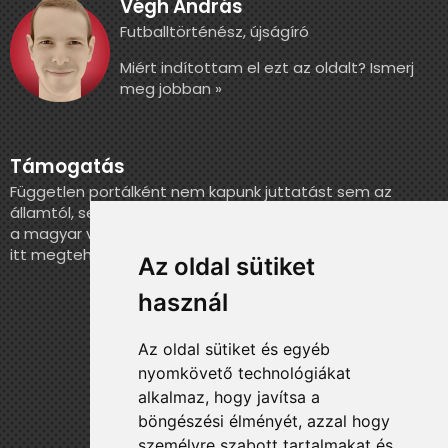
Végh András
Futballtörténész, újságíró
Miért indítottam el ezt az oldalt? Ismerj
meg jobban »
Támogatás
Független portálként nem kapunk juttatást sem az
államtól, sem más szervezettől. Ha szeretnél segíteni
a magyar válogatott történelmének feldolgozásában,
itt megteheted.
Az oldal sütiket
használ
Az oldal sütiket és egyéb
nyomkövető technológiákat
alkalmaz, hogy javítsa a
böngészési élményét, azzal hogy
személyre szabott tartalmakat és