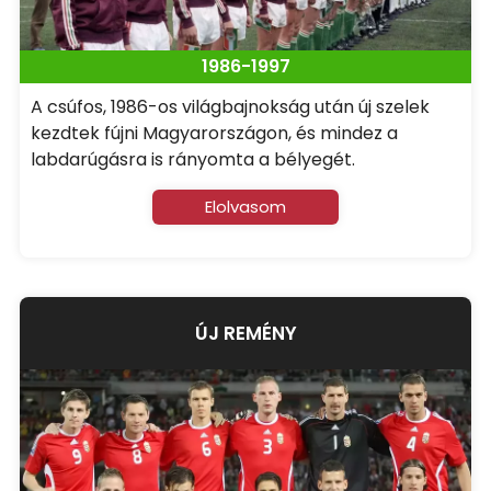
1986-1997
A csúfos, 1986-os világbajnokság után új szelek
kezdtek fújni Magyarországon, és mindez a
labdarúgásra is rányomta a bélyegét.
Elolvasom
ÚJ REMÉNY