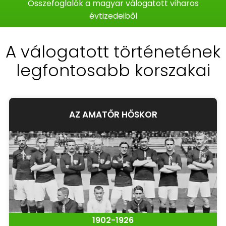
Összefoglalók a magyar válogatott viharos
évtizedeiből
A válogatott történetének
legfontosabb korszakai
AZ AMATŐR HŐSKOR
1902-1926