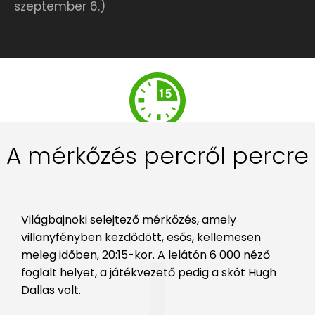
szeptember 6.)
A mérkőzés percről percre
Világbajnoki selejtező mérkőzés, amely
villanyfényben kezdődött, esős, kellemesen
meleg időben, 20:15-kor. A lelátón 6 000 néző
foglalt helyet, a játékvezető pedig a skót Hugh
Dallas volt.