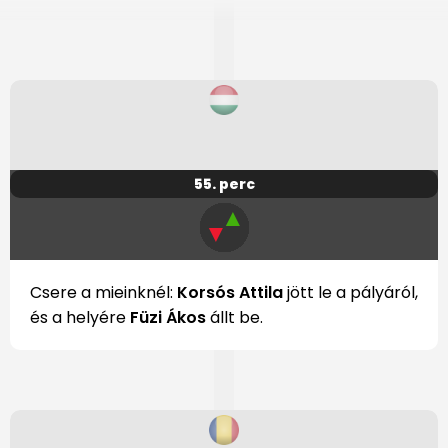
55. perc
▲
▼
Csere a mieinknél:
Korsós Attila
jött le a pályáról,
és a helyére
Füzi Ákos
állt be.