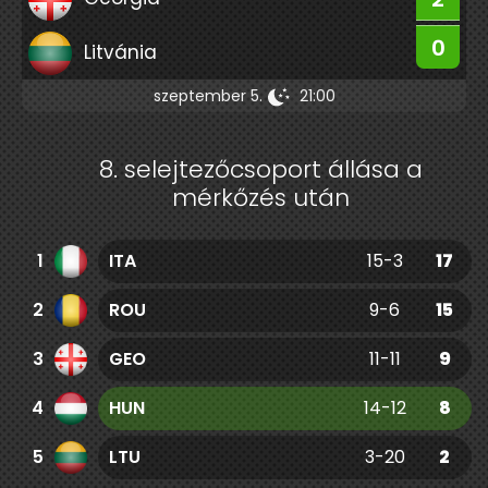
0
Litvánia
szeptember 5.
21:00
8. selejtezőcsoport állása a
mérkőzés után
1
ITA
15-3
17
2
ROU
9-6
15
3
GEO
11-11
9
4
HUN
14-12
8
5
LTU
3-20
2