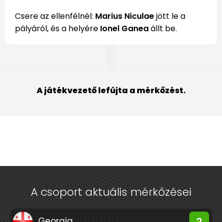
Csere az ellenfélnél:
Marius Niculae
jött le a
pályáról, és a helyére
Ionel Ganea
állt be.
A játékvezető lefújta a mérkőzést.
A csoport aktuális mérkőzései
2
Georgia