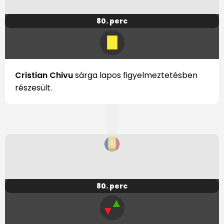
80. perc
Cristian Chivu
sárga lapos figyelmeztetésben
részesült.
80. perc
▲
▼