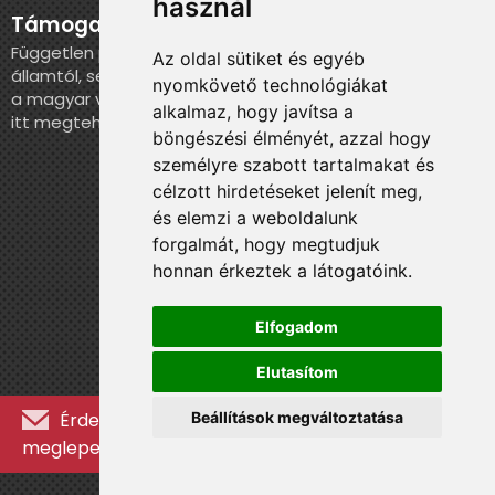
használ
Támogatás
Független portálként nem kapunk juttatást sem az
Az oldal sütiket és egyéb
államtól, sem más szervezettől. Ha szeretnél segíteni
nyomkövető technológiákat
a magyar válogatott történelmének feldolgozásában,
alkalmaz, hogy javítsa a
itt megteheted.
böngészési élményét, azzal hogy
személyre szabott tartalmakat és
célzott hirdetéseket jelenít meg,
és elemzi a weboldalunk
forgalmát, hogy megtudjuk
honnan érkeztek a látogatóink.
Elfogadom
Elutasítom
Beállítások megváltoztatása
Érdekességekért, kulisszatitkokért és
meglepetésekért iratkozz fel a hírlevélre »