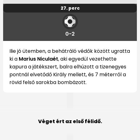
27. perc
0-2
Ilie jó ütemben, a behátráló védők között ugratta
ki a
Marius Niculaét
, aki egyedül vezethette
kapura a játékszert, balra elhúzott a tizenegyes
pontnál elvetődő Király mellett, és 7 méterről a
rövid felső sarokba bombázott.
Véget ért az első félidő.