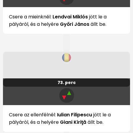
Csere a mieinknél:
Lendvai Miklós
jött le a
pályáról, és a helyére
Győri János
állt be.
73. perc
▲
▼
Csere az ellenfélnél:
Iulian Filipescu
jött le a
pályáról, és a helyére
Giani Kiriţă
állt be.