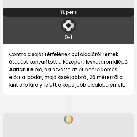
11. perc
0-1
Contra a saját térfelének bal oldaláról remek
átadást kanyarított a középen, leshatáron kilépő
Adrian Ilie
elé, aki átvette az őt beérő Korsós
előtt a labdát, majd kissé jobbról, 26 méterről a
kint álló Király felett a kapu jobb oldalába emelt.