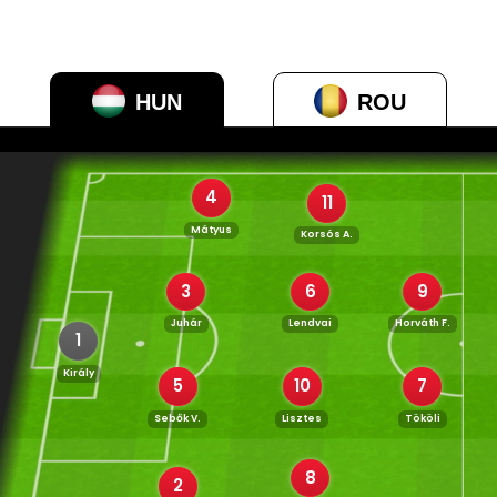
HUN
ROU
4
11
Mátyus
Korsós A.
3
6
9
Juhár
Lendvai
Horváth F.
1
Király
5
10
7
Sebők V.
Lisztes
Tököli
8
2