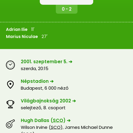
0 - 2
Adrian Ilie
11'
Marius Niculae
27'
2001. szeptember 5. ➔
szerda
,
20:15
Népstadion ➔
Budapest
,
6 000 néző
Világbajnokság 2002 ➔
selejtező
,
8. csoport
Hugh Dallas (
SCO
) ➔
Wilson Irvine (
SCO
)
,
James Michael Dunne