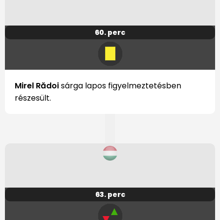
60. perc
Mirel Rădoi
sárga lapos figyelmeztetésben
részesült.
63. perc
▲
▼