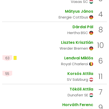
Vasas SC
Mátyus János
4
Energie Cottbus
Dárdai Pál
8
Hertha BSC
Lisztes Krisztián
10
Werder Bremen
Lendvai Miklós
63
6
Royal Charleroi
Korsós Attila
55
11
SV Salzburg
Tököli Attila
7
Dunaferr SE
Horváth Ferenc
9