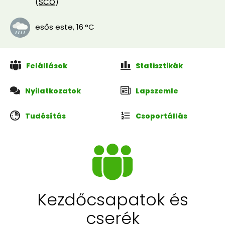
(
SCO
)
esős este
,
16 °C
Felállások
Statisztikák
Nyilatkozatok
Lapszemle
Tudósítás
Csoportállás
Kezdőcsapatok és
cserék