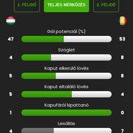
1. FÉLIDŐ
TELJES MÉRKŐZÉS
2. FÉLIDŐ
Gól potenciál (%)
47
53
Szöglet
4
8
Kaput elkerülő lövés
5
8
Kaput eltaláló lövés
5
4
Kapufáról kipattanó
1
0
Lesállás
4
7