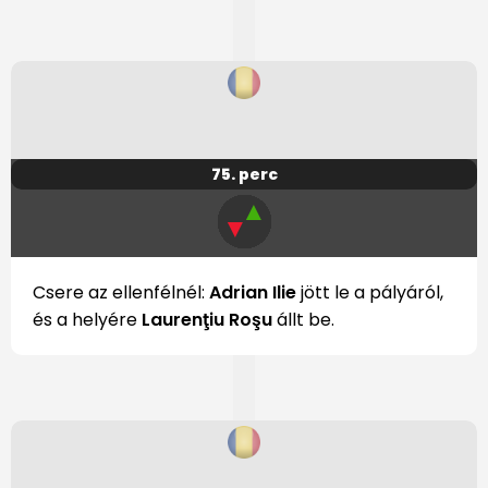
75. perc
▲
▼
Csere az ellenfélnél:
Adrian Ilie
jött le a pályáról,
és a helyére
Laurenţiu Roşu
állt be.