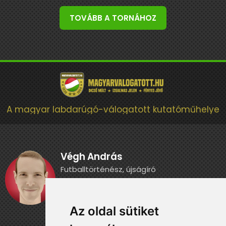
TOVÁBB A TORNÁHOZ
A magyar labdarúgó-válogatott kutatóműhelye
Végh András
Futballtörténész, újságíró
Miért indítottam el ezt az oldalt? Ismerj
meg jobban »
Az oldal sütiket