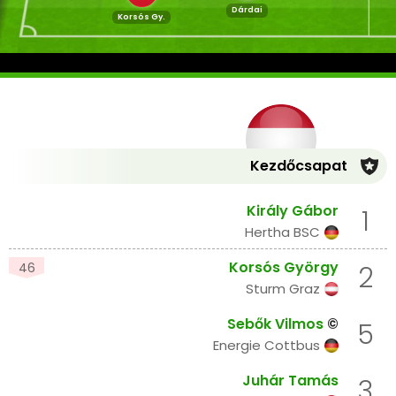
Dárdai
Korsós Gy.
Kezdőcsapat
Király Gábor
1
Hertha BSC
Korsós György
46
2
Sturm Graz
Sebők Vilmos
©
5
Energie Cottbus
Juhár Tamás
3