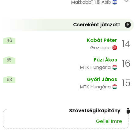
Makkabbī Tēl Āḇīḇ
Csereként játszott
Kabát Péter
46
14
Göztepe
Füzi Ákos
55
16
MTK Hungária
Győri János
63
15
MTK Hungária
Szövetségi kapitány
Gellei Imre