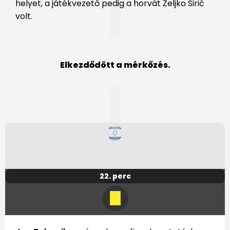
helyet, a játékvezető pedig a horvát Željko Sirić
volt.
Elkezdődött a mérkőzés.
22. perc