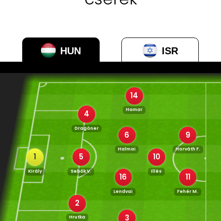
HUN
ISR
14
Hamar
4
Dragóner
6
9
Halmai
Horváth F.
1
5
10
Király
Sebők V.
Illés
16
11
Lendvai
Fehér M.
2
3
Hrutka