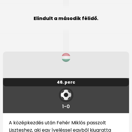
Elindult a második félidő.
46. perc
1-0
A középkezdés után Fehér Miklós passzolt
Liszteshez, aki egy íveléssel egyből kiugratta