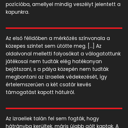
pozícióba, amellyel mindig veszélyt jelentett a
kapunkra.
Az első félidőben a mérkőzés színvonala a
közepes szintet sem ütötte meg. […] Az
oldalvonal melletti folyosókat a válogatottunk
játékosai nem tudták elég hatékonyan
bejátszani, s a pálya közepén nem tudták
megbontani az izraeliek védekezését, így
értelemszerűen a két csatár kevés
támogatást kapott hátulról.
Az izraeliek talán fel sem fogták, hogy
hátrányba kerültek, máris újabb gólt kaptak. A