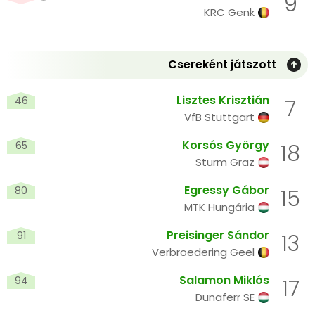
9
KRC Genk
Csereként játszott
Lisztes Krisztián
46
7
VfB Stuttgart
Korsós György
65
18
Sturm Graz
Egressy Gábor
80
15
MTK Hungária
Preisinger Sándor
91
13
Verbroedering Geel
Salamon Miklós
94
17
Dunaferr SE