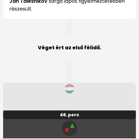
Jan Talesnikov
sárga lapos figyelmeztetésben
részesült.
Véget ért az első félidő.
46. perc
▲
▼