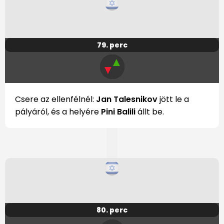
79. perc
▲
▼
Csere az ellenfélnél:
Jan Talesnikov
jött le a
pályáról, és a helyére
Pini Balili
állt be.
80. perc