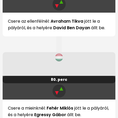
▲
▼
Csere az ellenfélnél:
Avraham Tikva
jött le a
pályáról, és a helyére
David Ben Dayan
állt be.
80. perc
▲
▼
Csere a mieinknél:
Fehér Miklós
jött le a pályáról,
és a helyére
Egressy Gábor
állt be.