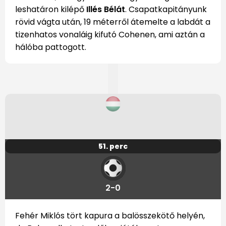
leshatáron kilépő
Illés Bélát
. Csapatkapitányunk
rövid vágta után, 19 méterről átemelte a labdát a
tizenhatos vonaláig kifutó Cohenen, ami aztán a
hálóba pattogott.
51. perc
2-0
Fehér Miklós tört kapura a balösszekötő helyén,