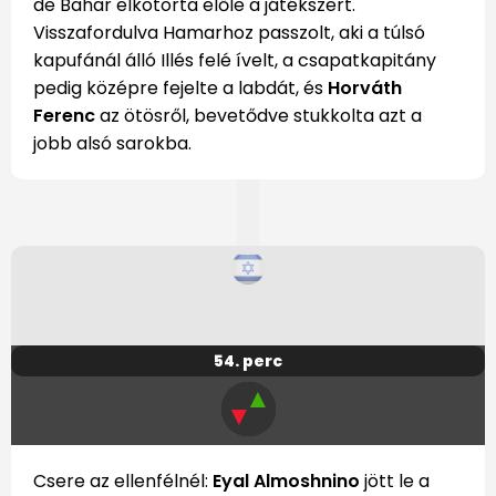
de Bahar elkotorta előle a játékszert.
Visszafordulva Hamarhoz passzolt, aki a túlsó
kapufánál álló Illés felé ívelt, a csapatkapitány
pedig középre fejelte a labdát, és
Horváth
Ferenc
az ötösről, bevetődve stukkolta azt a
jobb alsó sarokba.
54. perc
▲
▼
Csere az ellenfélnél:
Eyal Almoshnino
jött le a