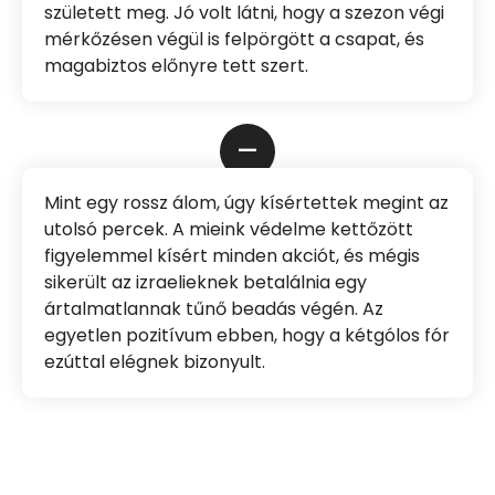
született meg. Jó volt látni, hogy a szezon végi
mérkőzésen végül is felpörgött a csapat, és
magabiztos előnyre tett szert.
–
Mint egy rossz álom, úgy kísértettek megint az
utolsó percek. A mieink védelme kettőzött
figyelemmel kísért minden akciót, és mégis
sikerült az izraelieknek betalálnia egy
ártalmatlannak tűnő beadás végén. Az
egyetlen pozitívum ebben, hogy a kétgólos fór
ezúttal elégnek bizonyult.