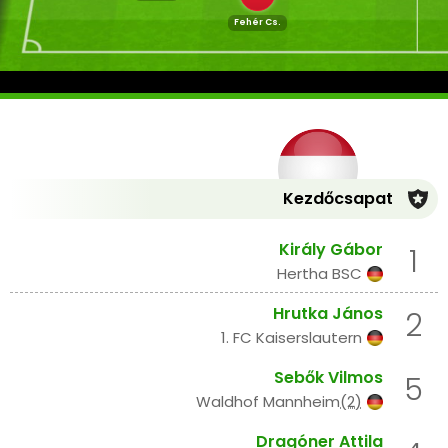
Fehér Cs.
Kezdőcsapat
Király Gábor
1
Hertha BSC
Hrutka János
2
1. FC Kaiserslautern
Sebők Vilmos
5
Waldhof Mannheim
(2)
Dragóner Attila