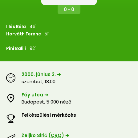
0 - 0
Illés Béla
46'
Horváth Ferenc
51'
Pini Balili
92'
2000. június 3. ➔
szombat
,
18:00
Fáy utca ➔
Budapest
,
5 000 néző
Felkészülési mérkőzés
Željko Sirić (
CRO
) ➔