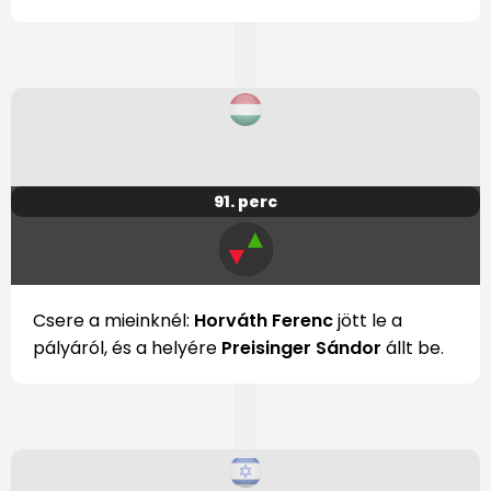
91. perc
▲
▼
Csere a mieinknél:
Horváth Ferenc
jött le a
pályáról, és a helyére
Preisinger Sándor
állt be.