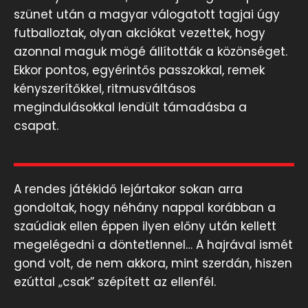
szünet után a magyar válogatott tagjai úgy
futballoztak, olyan akciókat vezettek, hogy
azonnal maguk mögé állították a közönséget.
Ekkor pontos, egyérintős passzokkal, remek
kényszerítőkkel, ritmusváltásos
megindulásokkal lendült támadásba a
csapat.
A rendes játékidő lejártakor sokan arra
gondoltak, hogy néhány nappal korábban a
szaúdiak ellen éppen ilyen előny után kellett
megelégedni a döntetlennel… A hajrával ismét
gond volt, de nem akkora, mint szerdán, hiszen
ezúttal „csak” szépített az ellenfél.