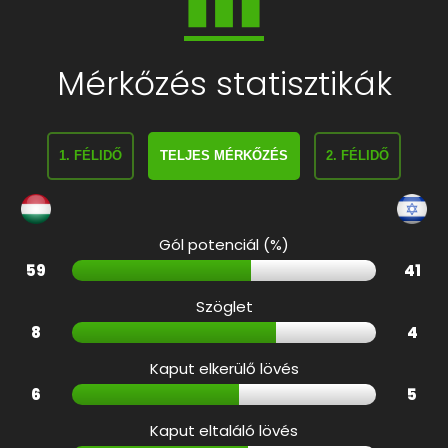
Mérkőzés statisztikák
1. FÉLIDŐ
TELJES MÉRKŐZÉS
2. FÉLIDŐ
Gól potenciál (%)
59
41
Szöglet
8
4
Kaput elkerülő lövés
6
5
Kaput eltaláló lövés