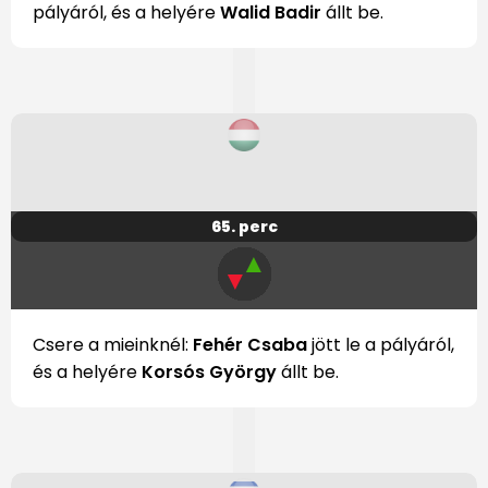
pályáról, és a helyére
Walid Badir
állt be.
65. perc
▲
▼
Csere a mieinknél:
Fehér Csaba
jött le a pályáról,
és a helyére
Korsós György
állt be.