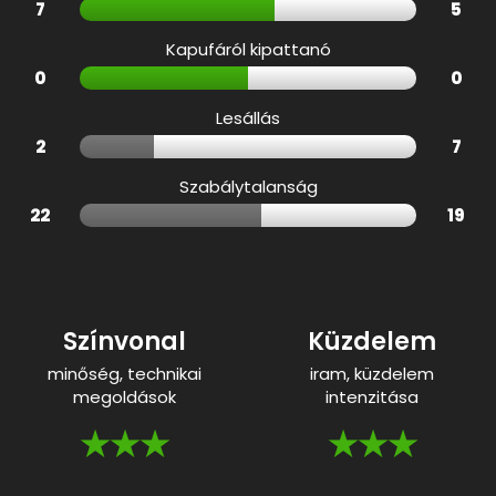
7
5
Kapufáról kipattanó
0
0
Lesállás
2
7
Szabálytalanság
22
19
Színvonal
Küzdelem
minőség, technikai
iram, küzdelem
megoldások
intenzitása
★★★
★★★