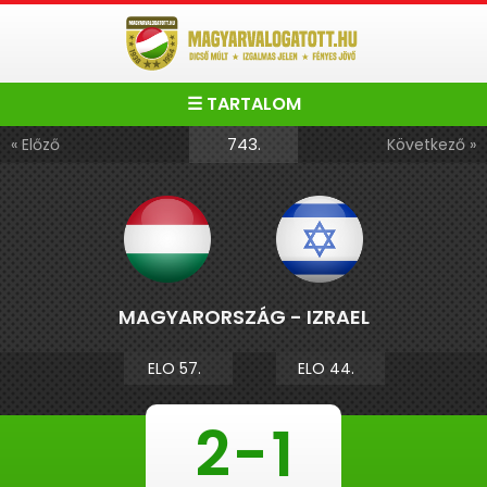
☰ TARTALOM
743.
« Előző
Következő »
MAGYARORSZÁG - IZRAEL
ELO 57.
ELO 44.
2
-
1