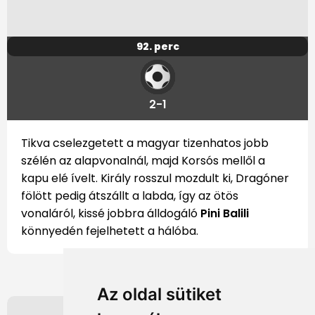
92. perc
2-1
Tikva cselezgetett a magyar tizenhatos jobb
szélén az alapvonalnál, majd Korsós mellől a
kapu elé ívelt. Király rosszul mozdult ki, Dragóner
fölött pedig átszállt a labda, így az ötös
vonaláról, kissé jobbra álldogáló
Pini Balili
könnyedén fejelhetett a hálóba.
Az oldal sütiket