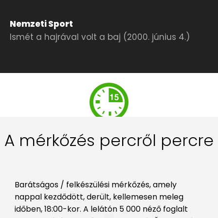
Nemzeti Sport
Ismét a hajrával volt a baj (2000. június 4.)
A mérkőzés percről percre
Barátságos / felkészülési mérkőzés, amely
nappal kezdődött, derült, kellemesen meleg
időben, 18:00-kor. A lelátón 5 000 néző foglalt