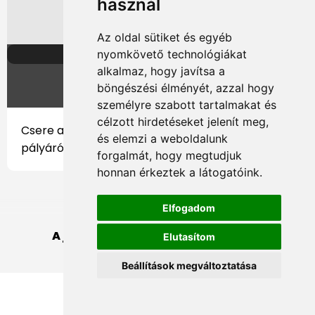
használ
Az oldal sütiket és egyéb
nyomkövető technológiákat
94. perc
alkalmaz, hogy javítsa a
▲
▼
böngészési élményét, azzal hogy
személyre szabott tartalmakat és
célzott hirdetéseket jelenít meg,
Csere a mieinknél:
Hamar István
jött le a
és elemzi a weboldalunk
pályáról, és a helyére
Salamon Miklós
állt be.
forgalmát, hogy megtudjuk
honnan érkeztek a látogatóink.
Elfogadom
A játékvezető lefújta a mérkőzést.
Elutasítom
Beállítások megváltoztatása