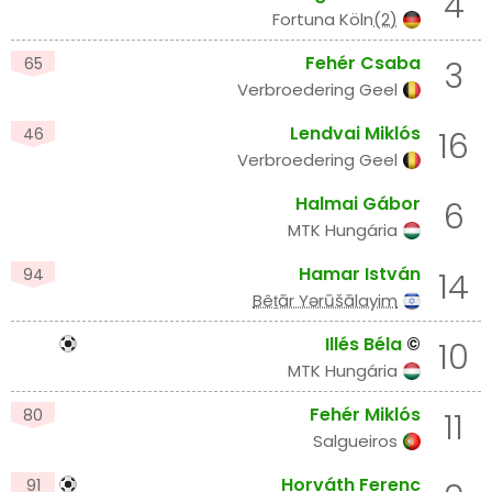
4
Fortuna Köln
(2)
Fehér Csaba
65
3
Verbroedering Geel
Lendvai Miklós
46
16
Verbroedering Geel
Halmai Gábor
6
MTK Hungária
Hamar István
94
14
Bêṯār Yərūšālayim
Illés Béla
©
10
MTK Hungária
Fehér Miklós
80
11
Salgueiros
Horváth Ferenc
91