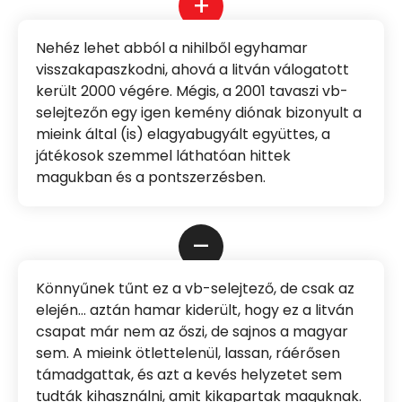
+
Nehéz lehet abból a nihilből egyhamar
visszakapaszkodni, ahová a litván válogatott
került 2000 végére. Mégis, a 2001 tavaszi vb-
selejtezőn egy igen kemény diónak bizonyult a
mieink által (is) elagyabugyált együttes, a
játékosok szemmel láthatóan hittek
magukban és a pontszerzésben.
–
Könnyűnek tűnt ez a vb-selejtező, de csak az
elején… aztán hamar kiderült, hogy ez a litván
csapat már nem az őszi, de sajnos a magyar
sem. A mieink ötlettelenül, lassan, ráérősen
támadgattak, és azt a kevés helyzetet sem
tudták kihasználni, amit kikapartak maguknak.