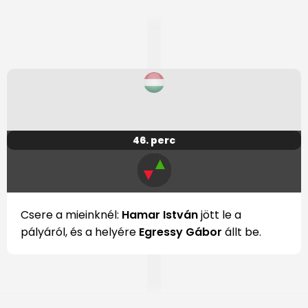
46. perc
▲
▼
Csere a mieinknél:
Hamar István
jött le a
pályáról, és a helyére
Egressy Gábor
állt be.