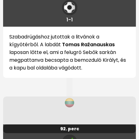
1-1
Szabadrúgáshoz jutottak a litvánok a
kígyótérből. A labdát
Tomas Ražanauskas
laposan lőtte el, ami a felugró Sebők sarkán
megpattanva becsapta a bemozduló Királyt, és
a kapu bal oldalába vágódott.
92. perc