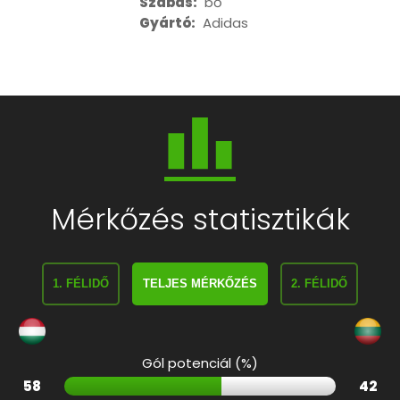
Szabás:
bő
Gyártó:
Adidas
Mérkőzés statisztikák
1. FÉLIDŐ
TELJES MÉRKŐZÉS
2. FÉLIDŐ
Gól potenciál (%)
58
42