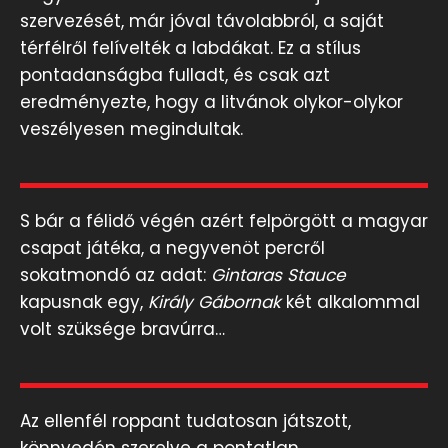
szervezését, már jóval távolabbról, a saját
térfélről felívelték a labdákat. Ez a stílus
pontadanságba fulladt, és csak azt
eredményezte, hogy a litvánok olykor-olykor
veszélyesen megindultak.
S bár a félidő végén azért felpörgött a magyar
csapat játéka, a negyvenöt percről
sokatmondó az adat:
Gintaras Stauce
kapusnak egy,
Király Gábornak
két alkalommal
volt szüksége bravúrra…
Az ellenfél roppant tudatosan játszott,
könnyedén szerelve a pontatlan