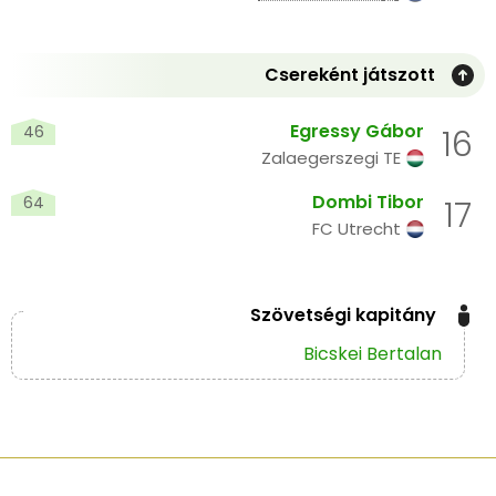
Csereként játszott
Egressy Gábor
46
16
Zalaegerszegi TE
Dombi Tibor
64
17
FC Utrecht
Szövetségi kapitány
Bicskei Bertalan