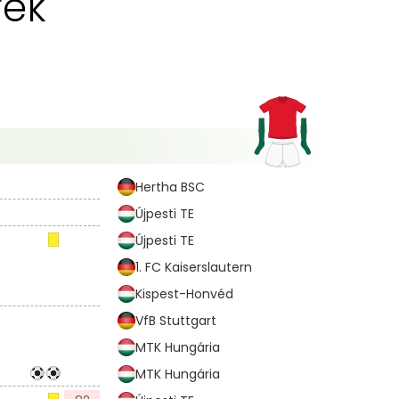
rék
Hertha BSC
Újpesti TE
Újpesti TE
1. FC Kaiserslautern
Kispest-Honvéd
VfB Stuttgart
MTK Hungária
MTK Hungária