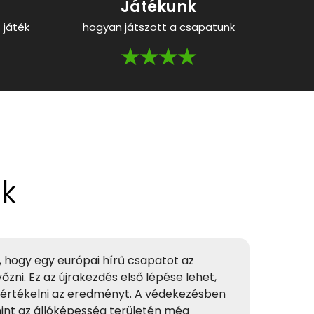
Játékunk
 játék
hogyan játszott a csapatunk
★★★★
ok
, hogy egy európai hírű csapatot az
zni. Ez az újrakezdés első lépése lehet,
értékelni az eredményt. A védekezésben
mint az állóképesség területén még