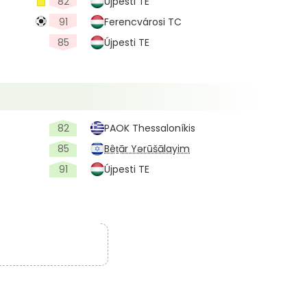
82
Újpesti TE
91
Ferencvárosi TC
85
Újpesti TE
82
PAOK Thessaloníkis
85
Bêṯār Yərūšālayim
91
Újpesti TE