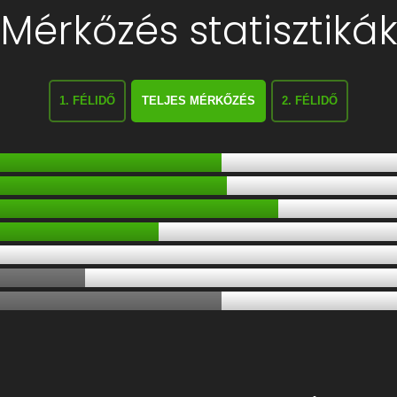
Mérkőzés statisztiká
1. FÉLIDŐ
TELJES MÉRKŐZÉS
2. FÉLIDŐ