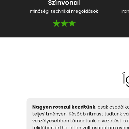
Színvonal
minőség, technikai megoldások
ira
★★★
Í
Nagyon rosszul kezdtünk
, csak csodál
teljesítményén. Később ritmust tudtunk vál
veszélyesebben támadtunk, a vezetést is 
félidőben érthetetlen volt csapatom gyeng