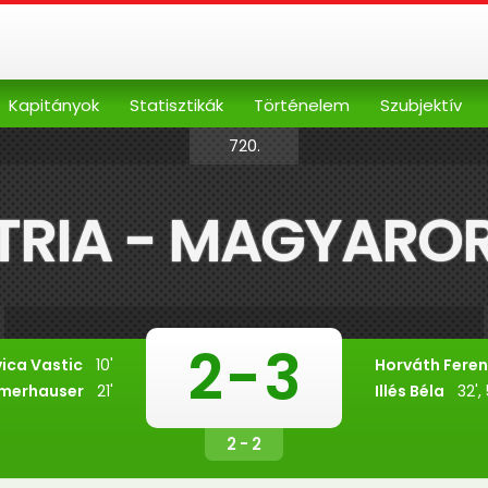
Kapitányok
Statisztikák
Történelem
Szubjektív
720.
TRIA - MAGYARO
2
-
3
vica Vastic
10'
Horváth Fere
Amerhauser
21'
Illés Béla
32', 
2 - 2