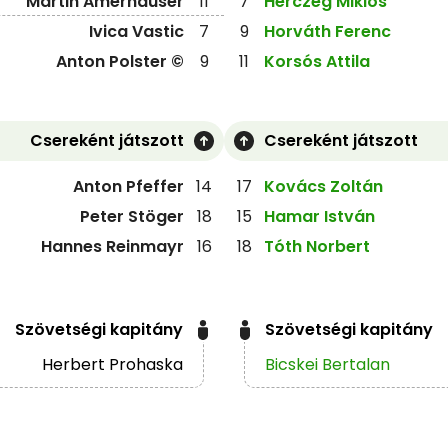
Martin Amerhauser
11
7
Herczeg Miklós
Ivica Vastic
7
9
Horváth Ferenc
Anton Polster ©
9
11
Korsós Attila
Csereként játszott
Csereként játszott
Anton Pfeffer
14
17
Kovács Zoltán
Peter Stöger
18
15
Hamar István
Hannes Reinmayr
16
18
Tóth Norbert
Szövetségi kapitány
Szövetségi kapitány
Herbert Prohaska
Bicskei Bertalan