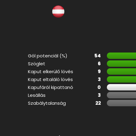
Gól potenciál (%)
54
Szöglet
6
Kaput elkerülő lövés
9
Kaput eltaláló lövés
3
Kapufáról kipattanó
0
Lesállás
3
Szabálytalanság
22