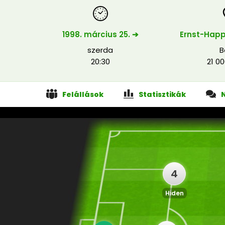
1998. március 25. ➔
Ernst-Happ
szerda
B
20:30
21 0
Felállások
Statisztikák
4
Hiden