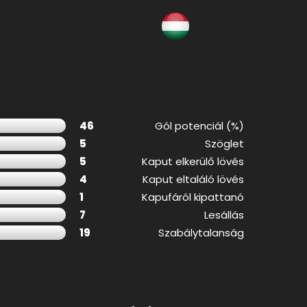
k
46
Gól potenciál (%)
5
Szöglet
5
Kaput elkerülő lövés
4
Kaput eltaláló lövés
1
Kapufáról kipattanó
7
Lesállás
19
Szabálytalanság