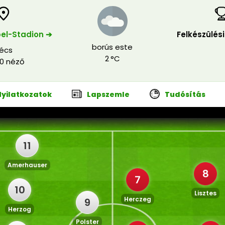
el-Stadion ➔
Felkészülés
borús este
écs
2 °C
00 néző
Nyilatkozatok
Lapszemle
Tudósítás
11
Amerhauser
8
7
10
Lisztes
Herczeg
9
Herzog
Polster