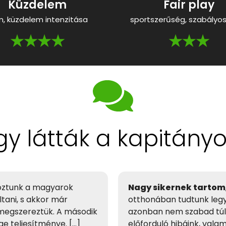
Küzdelem
Fair play
m, küzdelem intenzitása
sportszerűség, szabályos
★★★★
★★★
gy látták a kapitány
koztunk a magyarok
Nagy sikernek tartom
tani, s akkor már
otthonában tudtunk legyő
megszereztük. A második
azonban nem szabad túl
e teljesítménye. […]
előforduló hibáink, vala