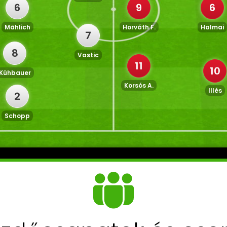
6
9
6
Mählich
Horváth F.
Halmai
7
8
Vastic
11
10
Kühbauer
Korsós A.
Illés
2
Schopp