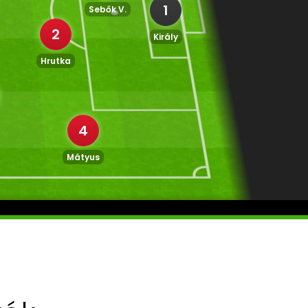
1
Sebők V.
2
Király
Hrutka
4
Mátyus