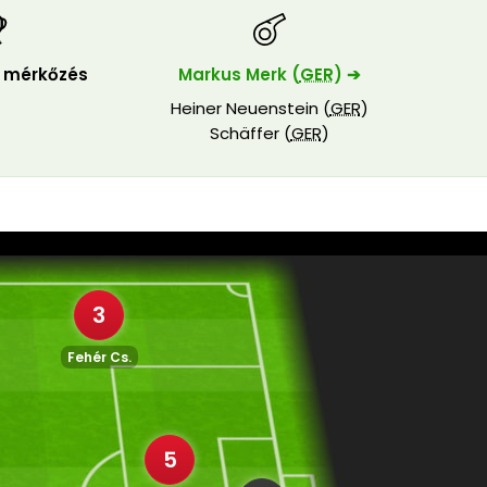
i mérkőzés
Markus Merk (
GER
) ➔
Heiner Neuenstein (
GER
)
Schäffer (
GER
)
3
Fehér Cs.
5