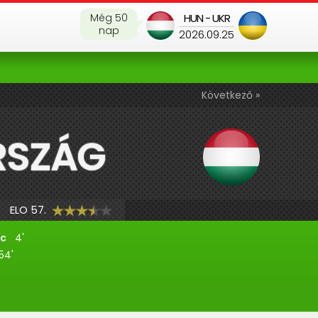
Még 50
HUN - UKR
nap
2026.09.25
Következő »
RSZÁG
ELO 57.
nc
4'
54'