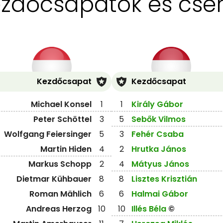
zdőcsapatok és cse
Kezdőcsapat
Kezdőcsapat
Michael Konsel
1
1
Király Gábor
Peter Schöttel
3
5
Sebők Vilmos
Wolfgang Feiersinger
5
3
Fehér Csaba
Martin Hiden
4
2
Hrutka János
Markus Schopp
2
4
Mátyus János
Dietmar Kühbauer
8
8
Lisztes Krisztián
Roman Mählich
6
6
Halmai Gábor
Andreas Herzog
10
10
Illés Béla
©