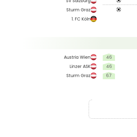
SV Salzburg
Sturm Graz
1. FC Köln
Austria Wien
46
Linzer ASK
46
Sturm Graz
67