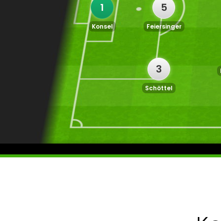
1
5
Konsel
Feiersinger
3
Schöttel