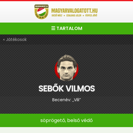
☰ TARTALOM
« Játékosok
SEBŐK VILMOS
Becenév: „Vili”
söprögető, belső védő