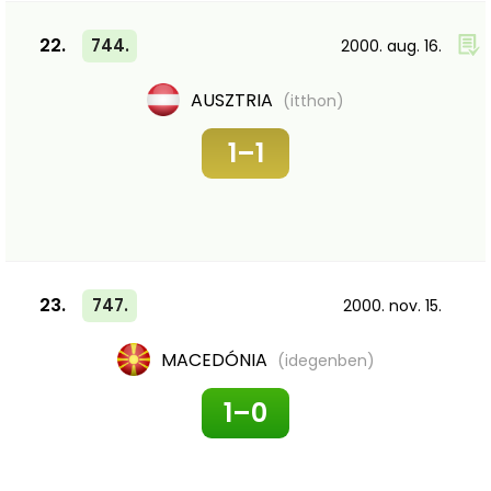
22.
744.
2000. aug. 16.
AUSZTRIA
(itthon)
1–1
23.
747.
2000. nov. 15.
MACEDÓNIA
(idegenben)
1–0