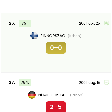
26.
751.
2001. ápr. 25.
FINNORSZÁG
(itthon)
0–0
27.
754.
2001. aug. 15.
NÉMETORSZÁG
(itthon)
2–5