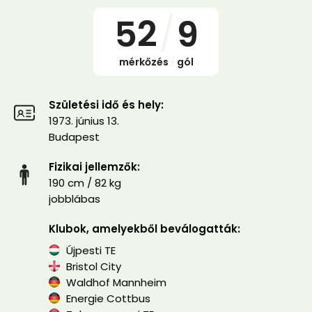
52
/
9
mérkőzés
/
gól
Születési idő és hely:
1973. június 13.
Budapest
Fizikai jellemzők:
190 cm / 82 kg
jobblábas
Klubok, amelyekből beválogatták:
Újpesti TE
Bristol City
Waldhof Mannheim
Energie Cottbus