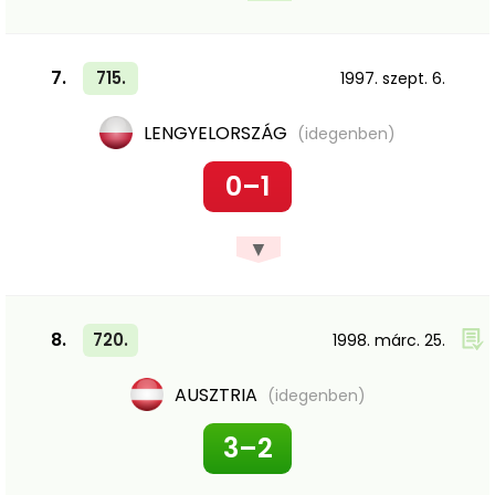
7.
715.
1997. szept. 6.
LENGYELORSZÁG
(idegenben)
0–1
▼
8.
720.
1998. márc. 25.
AUSZTRIA
(idegenben)
3–2