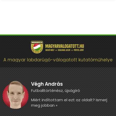
A magyar labdarúgó-válogatott kutatóműhelye
Végh András
Futballtörténész, újságíró
Miért indítottam el ezt az oldalt? Ismerj
meg jobban »