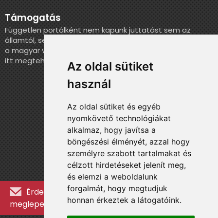
Támogatás
Független portálként nem kapunk juttatást sem az
államtól, sem más szervezettől. Ha szeretnél segíteni
a magyar válogatott történelmének feldolgozásában,
itt megteheted.
Az oldal sütiket
használ
Az oldal sütiket és egyéb
nyomkövető technológiákat
alkalmaz, hogy javítsa a
böngészési élményét, azzal hogy
személyre szabott tartalmakat és
célzott hirdetéseket jelenít meg,
és elemzi a weboldalunk
forgalmát, hogy megtudjuk
Érdekességekért, kulisszatitkokért és
honnan érkeztek a látogatóink.
meglepetésekért iratkozz fel a hírlevélre »