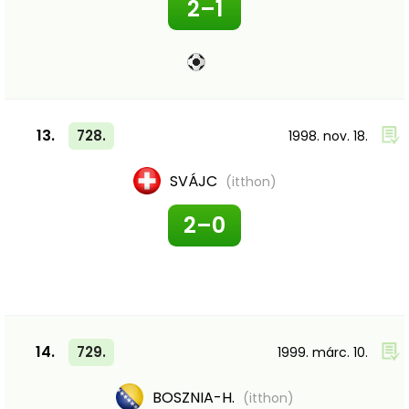
2–1
13.
728.
1998. nov. 18.
SVÁJC
(itthon)
2–0
14.
729.
1999. márc. 10.
BOSZNIA-H.
(itthon)