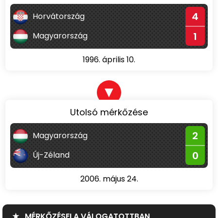
4
Horvátország
1
Magyarország
1996. április 10.
▼
Utolsó mérkőzése
2
Magyarország
0
Új-Zéland
2006. május 24.
★ MÉRKŐZÉSEI A VÁLOGATOTTBAN