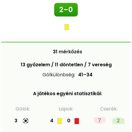
2–0
31
mérkőzés
13 győzelem / 11 döntetlen / 7 vereség
Gólkülönbség:
41–34
A játékos egyéni statisztikái:
Gólok:
Lapok:
Cserék:
7
2
3
4
0