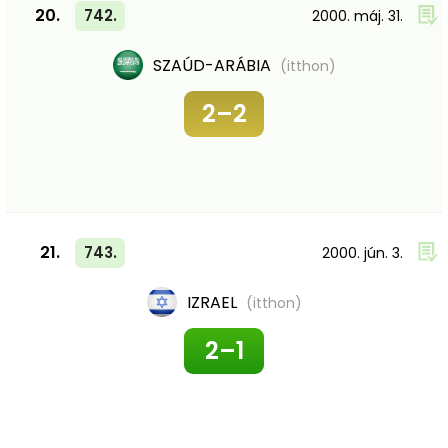
20.
742.
2000. máj. 31.
SZAÚD-ARÁBIA
(itthon)
2–2
21.
743.
2000. jún. 3.
IZRAEL
(itthon)
2–1