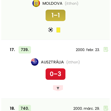
MOLDOVA
(itthon)
1–1
17.
739.
2000. febr. 23.
AUSZTRÁLIA
(itthon)
0–3
▼
18.
740.
2000. márc. 29.