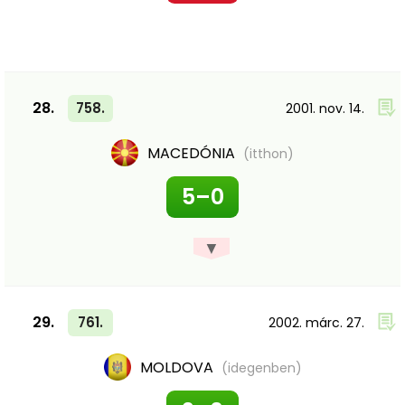
28.
758.
2001. nov. 14.
MACEDÓNIA
(itthon)
5–0
▼
29.
761.
2002. márc. 27.
MOLDOVA
(idegenben)