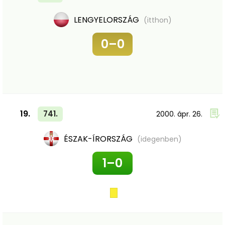
LENGYELORSZÁG
(itthon)
0–0
19.
741.
2000. ápr. 26.
ÉSZAK-ÍRORSZÁG
(idegenben)
1–0