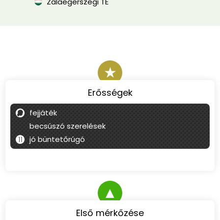
Zalaegerszegi TE
★
Erősségek
fejjáték
becsúszó szerelések
jó büntetőrúgó
▲
Első mérkőzése