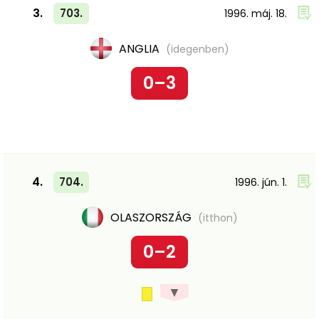
3.
703.
1996. máj. 18.
ANGLIA
(idegenben)
0–3
4.
704.
1996. jún. 1.
OLASZORSZÁG
(itthon)
0–2
▼