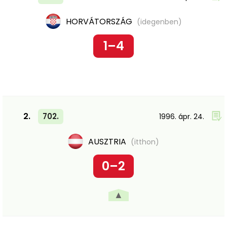
HORVÁTORSZÁG
(idegenben)
1–4
2.
702.
1996. ápr. 24.
AUSZTRIA
(itthon)
0–2
▲