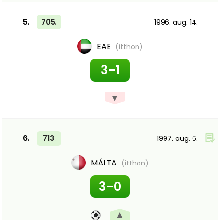
5.
705.
1996. aug. 14.
EAE
(itthon)
3–1
▼
6.
713.
1997. aug. 6.
MÁLTA
(itthon)
3–0
▲