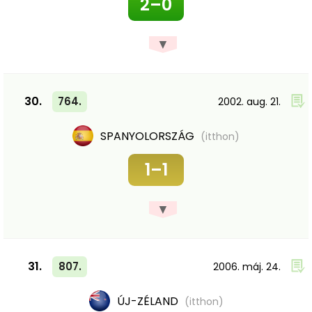
2–0
▼
30.
764.
2002. aug. 21.
SPANYOLORSZÁG
(itthon)
1–1
▼
31.
807.
2006. máj. 24.
ÚJ-ZÉLAND
(itthon)