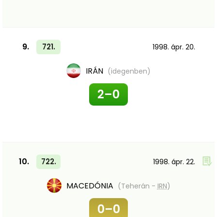
9.
721.
1998. ápr. 20.
IRÁN
(idegenben)
2–0
10.
722.
1998. ápr. 22.
MACEDÓNIA
(Teherán -
IRN
)
0–0