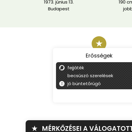
1973. június 13.
190 cm
Budapest
job
★
Erősségek
fejjáték
becsúszó szerelések
jó büntetőrúgó
★ MÉRKŐZÉSEI A VÁLOGATOT