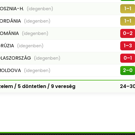
OSZNIA-H.
1–1
(idegenben)
ORDÁNIA
1–1
(idegenben)
ROMÁNIA
0–2
(idegenben)
RÚZIA
1–3
(idegenben)
LASZORSZÁG
0–1
(idegenben)
MOLDOVA
2–0
(idegenben)
elem / 5 döntetlen / 9 vereség
24–3