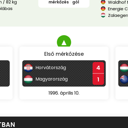
 / 82 kg
mérkőzés
/
gól
Waldhof 
blábas
Energie 
Zalaegers
▲
Első mérkőzése
4
Horvátország
1
Magyarország
1996. április 10.
TBAN