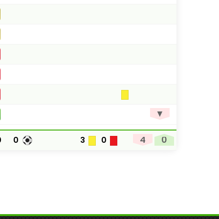
▼
4
0
0
0
3
0