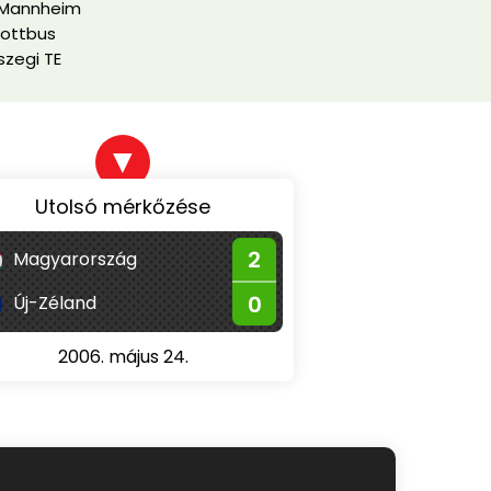
Mannheim
Cottbus
zegi TE
▼
Utolsó mérkőzése
2
Magyarország
0
Új-Zéland
2006. május 24.