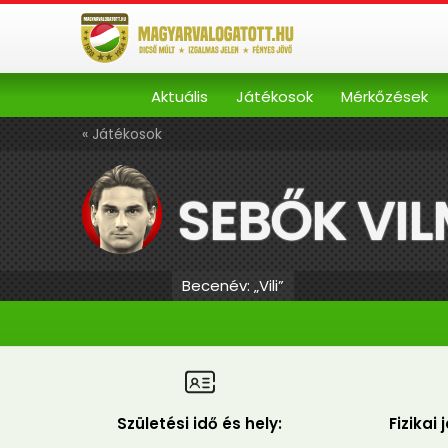
Aktuális
Játékosok
Mérkőzések
« Játékosok
SEBŐK VI
Becenév: „Vili”
Születési idő és hely:
Fizikai 