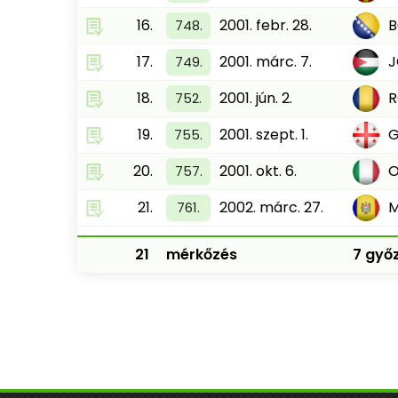
16.
2001. febr. 28.
B
748.
17.
2001. márc. 7.
J
749.
18.
2001. jún. 2.
752.
19.
2001. szept. 1.
G
755.
20.
2001. okt. 6.
O
757.
21.
2002. márc. 27.
761.
21
mérkőzés
7 győz