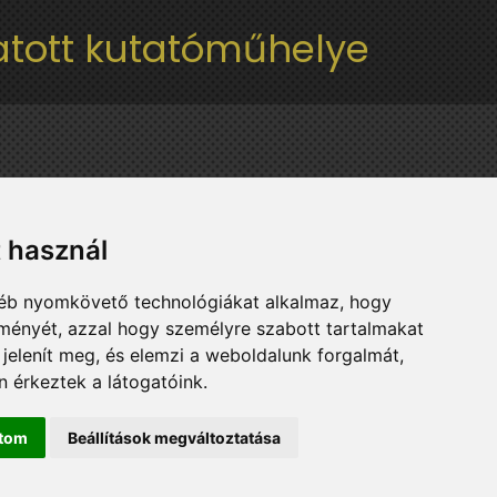
tott kutatóműhelye
t használ
gyéb nyomkövető technológiákat alkalmaz, hogy
lményét, azzal hogy személyre szabott tartalmakat
 jelenít meg, és elemzi a weboldalunk forgalmát,
 érkeztek a látogatóink.
ítom
Beállítások megváltoztatása
l vagy a