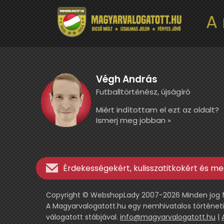
A
Végh András
Futballtörténész, újságíró
Miért indítottam el ezt az oldalt?
Ismerj meg jobban »
Érdekességekért, kulisszatitkokért és meg
Copyright © WebshopLady 2007-2026 Minden jog fen
A Magyarvalogatott.hu egy nemhivatalos történeti
válogatott stábjával.
info@magyarvalogatott.hu
|