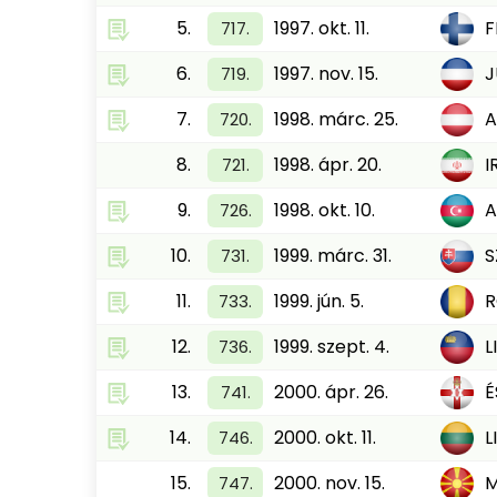
5.
1997. okt. 11.
F
717.
6.
1997. nov. 15.
J
719.
7.
1998. márc. 25.
A
720.
8.
1998. ápr. 20.
I
721.
9.
1998. okt. 10.
A
726.
10.
1999. márc. 31.
S
731.
11.
1999. jún. 5.
733.
12.
1999. szept. 4.
L
736.
13.
2000. ápr. 26.
É
741.
14.
2000. okt. 11.
L
746.
15.
2000. nov. 15.
747.