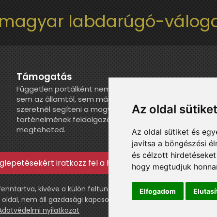
 magyar labdarúgó-váloga
Támogatás
Független portálként nem kapunk juttatást
sem az államtól, sem más szervezettől. Ha
Az oldal sütike
szeretnél segíteni a magyar válogatott
történelmének feldolgozásában, itt
megteheted.
Az oldal sütiket és e
javítsa a böngészési é
és célzott hirdetéseket
lepetésekért iratkozz fel a hírlevélre »
hogy megtudjuk honnan
ntartva, kivéve a külön feltüntetett esetekben.
Elfogadom
Elutas
 oldal, nem áll gazdasági kapcsolatban a labdarúgó szövetségge
Adatvédelmi nyilatkozat