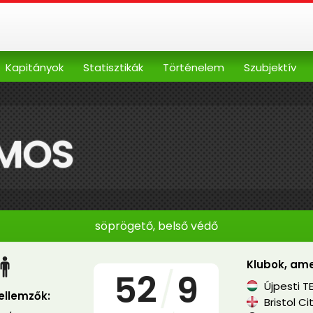
Kapitányok
Statisztikák
Történelem
Szubjektív
LMOS
söprögető, belső védő
Klubok, ame
52
/
9
Újpesti T
jellemzők:
Bristol Ci