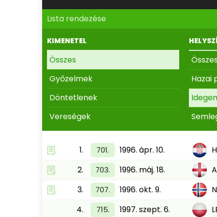
Lista rendezése
KIMENETEL
HELYSZ
Összes
Össze
Győzelmek
Hazai 
Döntetlenek
Idege
Vereségek
Semle
1.
1996. ápr. 10.
701.
2.
1996. máj. 18.
A
703.
3.
1996. okt. 9.
N
707.
4.
1997. szept. 6.
L
715.