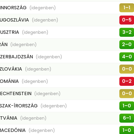
INNORSZÁG
1–1
(idegenben)
UGOSZLÁVIA
0–5
(idegenben)
USZTRIA
3–2
(idegenben)
RÁN
2–0
(idegenben)
ZERBAJDZSÁN
4–0
(idegenben)
ZLOVÁKIA
0–0
(idegenben)
ROMÁNIA
0–2
(idegenben)
IECHTENSTEIN
0–0
(idegenben)
SZAK-ÍRORSZÁG
1–0
(idegenben)
ITVÁNIA
6–1
(idegenben)
MACEDÓNIA
1–0
(idegenben)