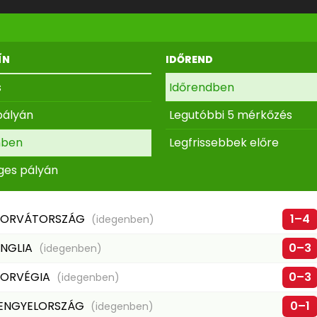
ÍN
IDŐREND
s
Időrendben
pályán
Legutóbbi 5 mérkőzés
nben
Legfrissebbek előre
ges pályán
HORVÁTORSZÁG
1–4
(idegenben)
NGLIA
0–3
(idegenben)
ORVÉGIA
0–3
(idegenben)
ENGYELORSZÁG
0–1
(idegenben)