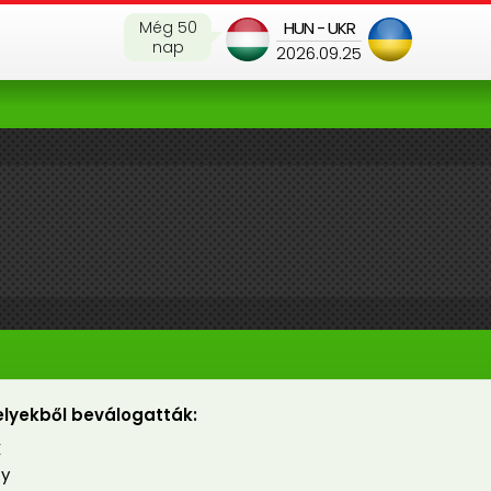
Még 50
HUN - UKR
nap
2026.09.25
lyekből beválogatták:
E
ty