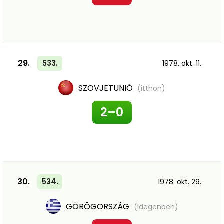
29.
533.
1978. okt. 11.
SZOVJETUNIÓ
(itthon)
2–0
30.
534.
1978. okt. 29.
GÖRÖGORSZÁG
(idegenben)