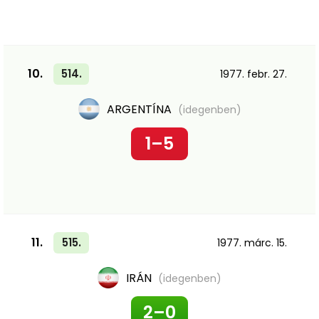
10.
514.
1977. febr. 27.
ARGENTÍNA
(idegenben)
1–5
11.
515.
1977. márc. 15.
IRÁN
(idegenben)
2–0