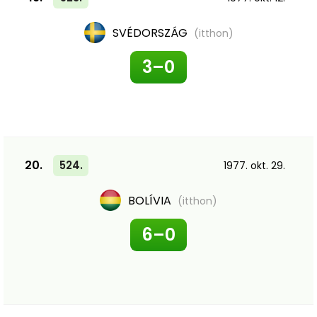
SVÉDORSZÁG
(itthon)
3–0
20.
524.
1977. okt. 29.
BOLÍVIA
(itthon)
6–0