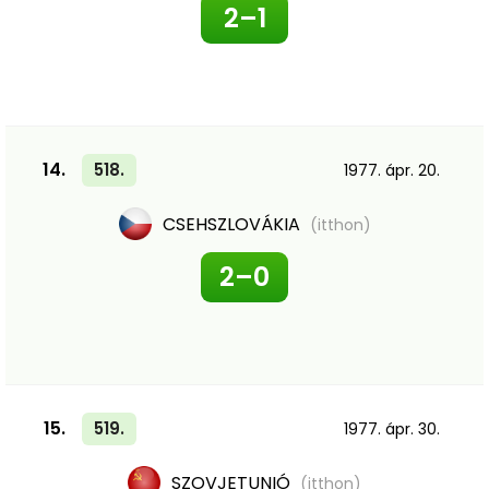
2–1
14.
518.
1977. ápr. 20.
CSEHSZLOVÁKIA
(itthon)
2–0
15.
519.
1977. ápr. 30.
SZOVJETUNIÓ
(itthon)