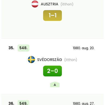
AUSZTRIA
(itthon)
1–1
35.
548.
1980. aug. 20.
SVÉDORSZÁG
(itthon)
2–0
▲
36.
549.
1980. aug. 27.