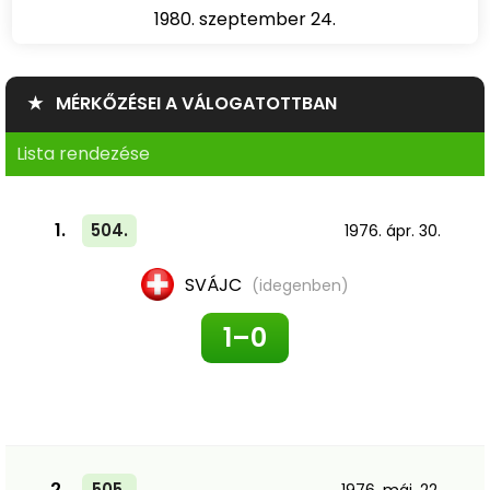
1980. szeptember 24.
★ MÉRKŐZÉSEI A VÁLOGATOTTBAN
Lista rendezése
1.
504.
1976. ápr. 30.
SVÁJC
(idegenben)
1–0
2.
505.