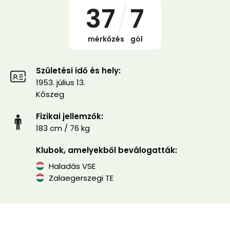
37
/
7
mérkőzés
/
gól
Születési idő és hely:
1953. július 13.
Kőszeg
Fizikai jellemzők:
183 cm / 76 kg
Klubok, amelyekből beválogatták:
Haladás VSE
Zalaegerszegi TE