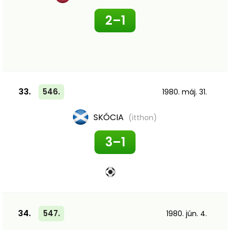
2–1
33.
546.
1980. máj. 31.
SKÓCIA
(itthon)
3–1
34.
547.
1980. jún. 4.