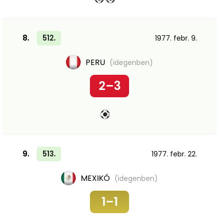
8.
512.
1977. febr. 9.
PERU
(idegenben)
2–3
9.
513.
1977. febr. 22.
MEXIKÓ
(idegenben)
1–1