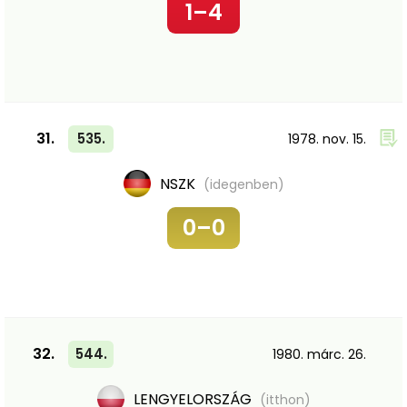
1–4
31.
535.
1978. nov. 15.
NSZK
(idegenben)
0–0
32.
544.
1980. márc. 26.
LENGYELORSZÁG
(itthon)