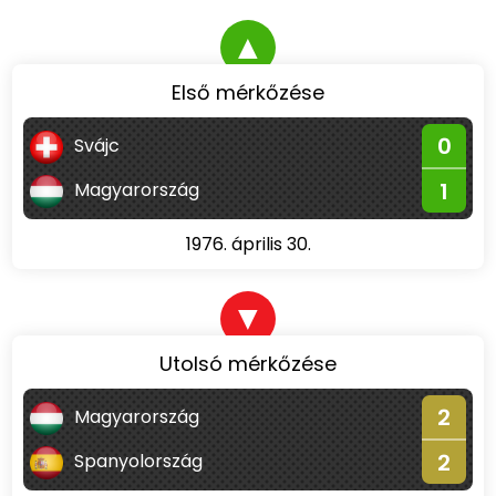
▲
Első mérkőzése
0
Svájc
1
Magyarország
1976. április 30.
▼
Utolsó mérkőzése
2
Magyarország
2
Spanyolország