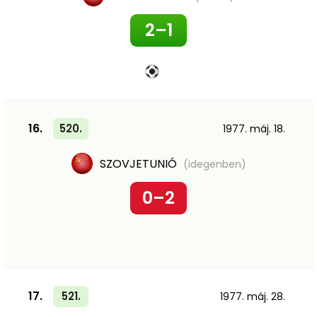
2–1
16.
520.
1977. máj. 18.
SZOVJETUNIÓ
(idegenben)
0–2
17.
521.
1977. máj. 28.