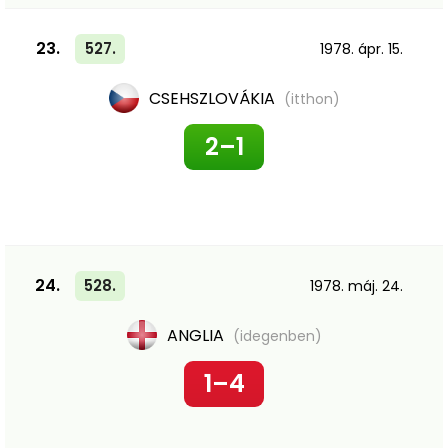
23.
527.
1978. ápr. 15.
CSEHSZLOVÁKIA
(itthon)
2–1
24.
528.
1978. máj. 24.
ANGLIA
(idegenben)
1–4