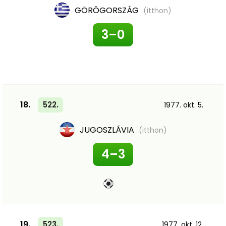
GÖRÖGORSZÁG
(itthon)
3–0
18.
522.
1977. okt. 5.
JUGOSZLÁVIA
(itthon)
4–3
19.
523.
1977. okt. 12.