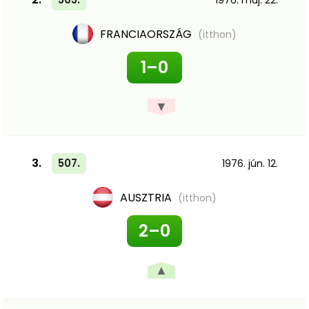
1976. máj. 22.
FRANCIAORSZÁG
(itthon)
1–0
▼
3.
507.
1976. jún. 12.
AUSZTRIA
(itthon)
2–0
▲