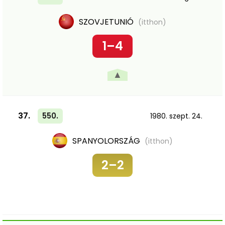
SZOVJETUNIÓ
(itthon)
1–4
▲
37.
550.
1980. szept. 24.
SPANYOLORSZÁG
(itthon)
2–2