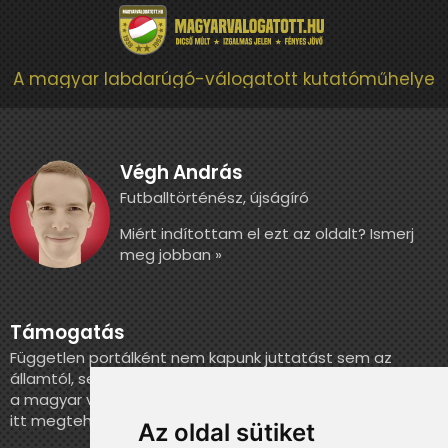
A magyar labdarúgó-válogatott kutatóműhelye
Végh András
Futballtörténész, újságíró
Miért indítottam el ezt az oldalt? Ismerj
meg jobban »
Támogatás
Független portálként nem kapunk juttatást sem az
államtól, sem más szervezettől. Ha szeretnél segíteni
a magyar válogatott történelmének feldolgozásában,
itt megteheted.
Az oldal sütiket