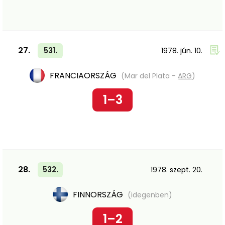
27.
531.
1978. jún. 10.
FRANCIAORSZÁG
(Mar del Plata -
ARG
)
1–3
28.
532.
1978. szept. 20.
FINNORSZÁG
(idegenben)
1–2