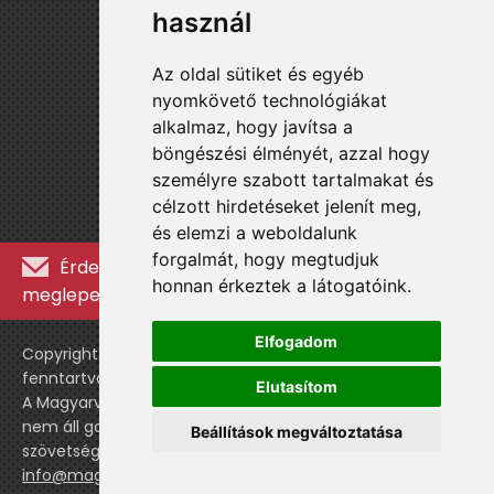
használ
Az oldal sütiket és egyéb
nyomkövető technológiákat
alkalmaz, hogy javítsa a
böngészési élményét, azzal hogy
személyre szabott tartalmakat és
célzott hirdetéseket jelenít meg,
és elemzi a weboldalunk
forgalmát, hogy megtudjuk
Érdekességekért, kulisszatitkokért és
honnan érkeztek a látogatóink.
meglepetésekért iratkozz fel a hírlevélre »
Elfogadom
Copyright © WebshopLady 2007-2026 Minden jog
fenntartva, kivéve a külön feltüntetett esetekben.
Elutasítom
A Magyarvalogatott.hu egy nemhivatalos történeti oldal,
nem áll gazdasági kapcsolatban a labdarúgó
Beállítások megváltoztatása
szövetséggel vagy a válogatott stábjával.
info@magyarvalogatott.hu
|
Adatvédelmi nyilatkozat
cookie-beállítások