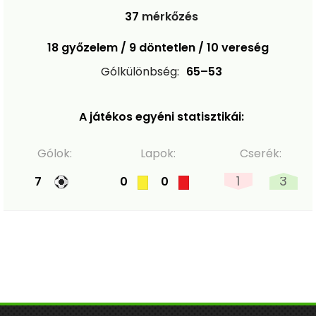
37
mérkőzés
18 győzelem / 9 döntetlen / 10 vereség
Gólkülönbség:
65–53
A játékos egyéni statisztikái:
Gólok:
Lapok:
Cserék:
1
3
7
0
0