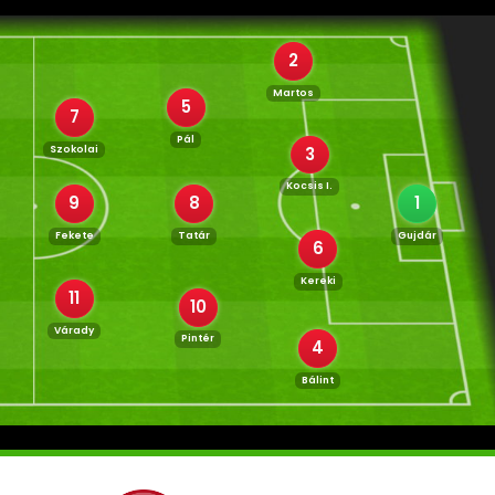
2
Martos
5
7
Pál
Szokolai
3
Kocsis I.
9
8
1
Fekete
Tatár
Gujdár
6
Kereki
11
10
Várady
Pintér
4
Bálint