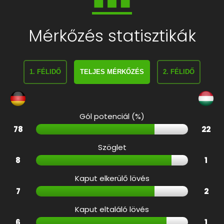
Mérkőzés statisztikák
1. FÉLIDŐ
TELJES MÉRKŐZÉS
2. FÉLIDŐ
Gól potenciál (%)
78
22
Szöglet
8
1
Kaput elkerülő lövés
7
2
Kaput eltaláló lövés
6
1