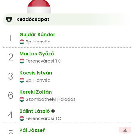
Kezdőcsapat
Gujdár Sándor
1
Bp. Honvéd
Martos Győző
2
Ferencvárosi TC
Kocsis István
3
Bp. Honvéd
Kereki Zoltán
6
Szombathelyi Haladás
Bálint László
©
4
Ferencvárosi TC
Pál József
55