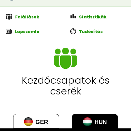
Felállások
Statisztikák
Lapszemle
Tudósítás
Kezdőcsapatok és
cserék
GER
HUN