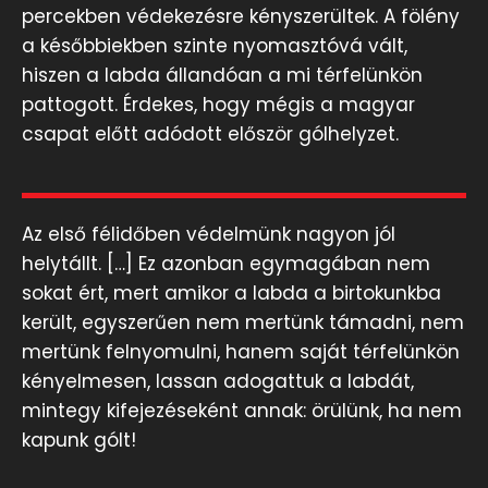
percekben védekezésre kényszerültek. A fölény
a későbbiekben szinte nyomasztóvá vált,
hiszen a labda állandóan a mi térfelünkön
pattogott. Érdekes, hogy mégis a magyar
csapat előtt adódott először gólhelyzet.
Az első félidőben védelmünk nagyon jól
helytállt. […] Ez azonban egymagában nem
sokat ért, mert amikor a labda a birtokunkba
került, egyszerűen nem mertünk támadni, nem
mertünk felnyomulni, hanem saját térfelünkön
kényelmesen, lassan adogattuk a labdát,
mintegy kifejezéseként annak: örülünk, ha nem
kapunk gólt!