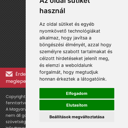
Az oldal sütiket
használ
Az oldal sütiket és egyéb
nyomkövető technológiákat
alkalmaz, hogy javítsa a
böngészési élményét, azzal hogy
személyre szabott tartalmakat és
célzott hirdetéseket jelenít meg,
és elemzi a weboldalunk
forgalmát, hogy megtudjuk
Érdekességekért, kulisszatitkokért és
honnan érkeztek a látogatóink.
meglepetésekért iratkozz fel a hírlevélre »
Elfogadom
Copyright © WebshopLady 2007-2026 Minden jog
fenntartva, kivéve a külön feltüntetett esetekben.
Elutasítom
A Magyarvalogatott.hu egy nemhivatalos történeti oldal,
nem áll gazdasági kapcsolatban a labdarúgó
Beállítások megváltoztatása
szövetséggel vagy a válogatott stábjával.
info@magyarvalogatott.hu
|
Adatvédelmi nyilatkozat