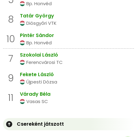
5
Bp. Honvéd
Tatár György
8
Diósgyőri VTK
Pintér Sándor
10
Bp. Honvéd
Szokolai László
7
Ferencvárosi TC
Fekete László
9
Újpesti Dózsa
Várady Béla
11
Vasas SC
Csereként játszott