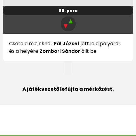
55. perc
▲
▼
Csere a mieinknél:
Pál József
jött le a pályáról,
és a helyére
Zombori Sándor
állt be.
A játékvezető lefújta a mérkőzést.