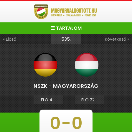
☰ TARTALOM
535.
« Előző
Következő »
NSZK - MAGYARORSZÁG
ELO 4.
ELO 22.
0
-
0