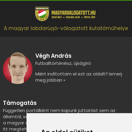
A magyar labdarúgó-válogatott kutatóműhelye
Végh András
Futballtörténész, újságíró
Miért indítottam el ezt az oldalt? Ismerj
meg jobban »
Támogatás
Független portálként nem kapunk juttatást sem az
államtól, sem más szervezettől. Ha szeretnél segíteni
a magyar válogatott történelmének feldolgozásában,
itt megteheted.