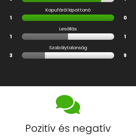
Kapufáról kipattanó
1
0
Lesállás
1
1
Szabálytalanság
3
9
Pozitív és negatív