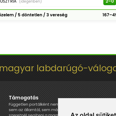
USZTRIA
2–0
(idegenben)
zelem / 5 döntetlen / 3 vereség
167–4
 magyar labdarúgó-váloga
Támogatás
Független portálként nem kapunk juttatást
sem az államtól, sem más szervezettől. Ha
Az oldal sütike
szeretnél segíteni a magyar válogatott