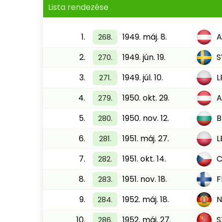
Lista rendezése
1.
1949. máj. 8.
A
268.
2.
1949. jún. 19.
S
270.
3.
1949. júl. 10.
L
271.
4.
1950. okt. 29.
A
279.
5.
1950. nov. 12.
B
280.
6.
1951. máj. 27.
L
281.
7.
1951. okt. 14.
C
282.
8.
1951. nov. 18.
F
283.
9.
1952. máj. 18.
284.
10.
1952. máj. 27.
S
286.