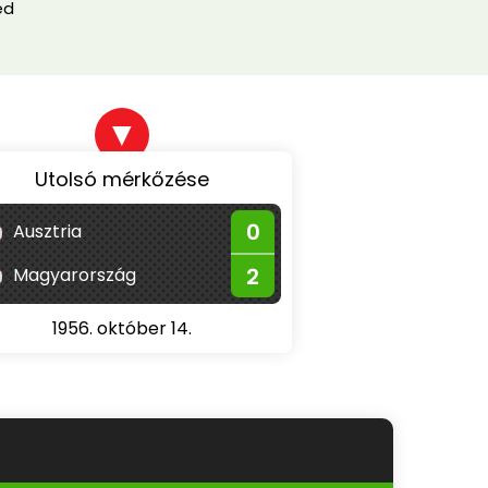
éd
▼
Utolsó mérkőzése
0
Ausztria
2
Magyarország
1956. október 14.