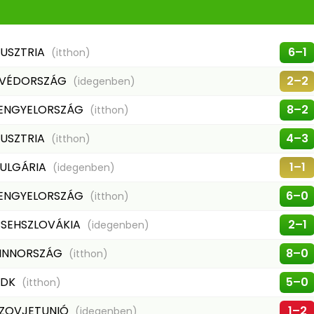
USZTRIA
6–1
(itthon)
VÉDORSZÁG
2–2
(idegenben)
ENGYELORSZÁG
8–2
(itthon)
USZTRIA
4–3
(itthon)
ULGÁRIA
1–1
(idegenben)
ENGYELORSZÁG
6–0
(itthon)
SEHSZLOVÁKIA
2–1
(idegenben)
INNORSZÁG
8–0
(itthon)
NDK
5–0
(itthon)
ZOVJETUNIÓ
1–2
(idegenben)