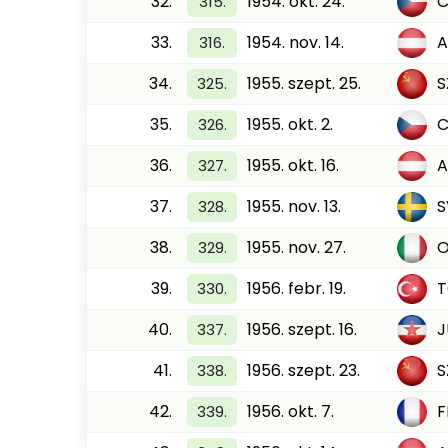
32.
1954. okt. 24.
C
315.
33.
1954. nov. 14.
A
316.
34.
1955. szept. 25.
S
325.
35.
1955. okt. 2.
C
326.
36.
1955. okt. 16.
A
327.
37.
1955. nov. 13.
S
328.
38.
1955. nov. 27.
O
329.
39.
1956. febr. 19.
330.
40.
1956. szept. 16.
J
337.
41.
1956. szept. 23.
S
338.
42.
1956. okt. 7.
F
339.