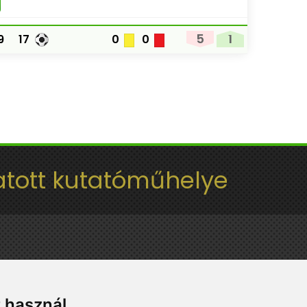
5
1
9
17
0
0
tott kutatóműhelye
t használ