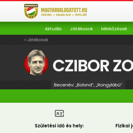
Aktuális
Játékosok
Mérkőzések
« Játékosok
CZIBOR Z
Becenév: „Bolond”, „Rongylábú”
Születési idő és hely:
Fizikai 