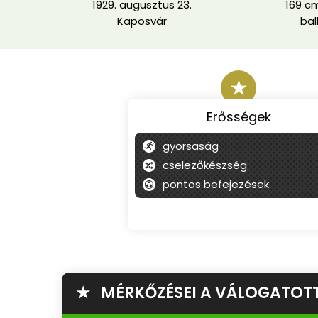
1929. augusztus 23.
169 cm
Kaposvár
bal
★
Erősségek
gyorsaság
cselezőkészség
pontos befejezések
★ MÉRKŐZÉSEI A VÁLOGATOT