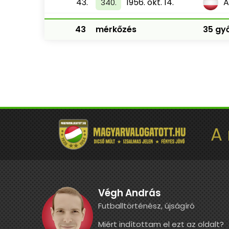
43.
1956. okt. 14.
A
340.
43
mérkőzés
35 győ
A
Végh András
Futballtörténész, újságíró
Miért indítottam el ezt az oldalt?