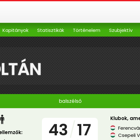
Kapitányok
Statisztikák
Történelem
Szubjektív
OLTÁN
balszélső
Klubok, ame
43
/
17
Ferencvár
jellemzők:
Csepeli 