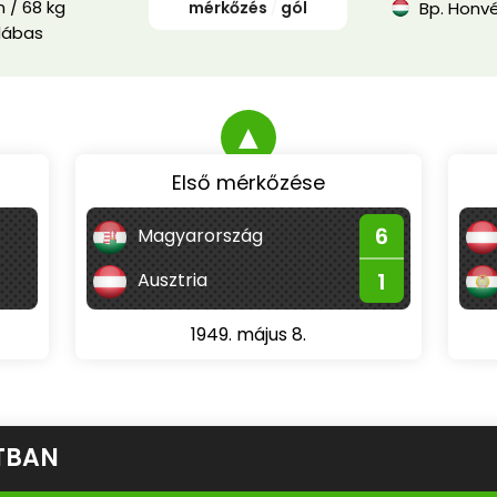
 / 68 kg
mérkőzés
/
gól
Bp. Honv
lábas
▲
Első mérkőzése
6
Magyarország
1
Ausztria
1949. május 8.
TBAN