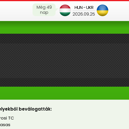
Még 49
HUN - UKR
nap
2026.09.25
lyekből beválogatták:
osi TC
Vasas