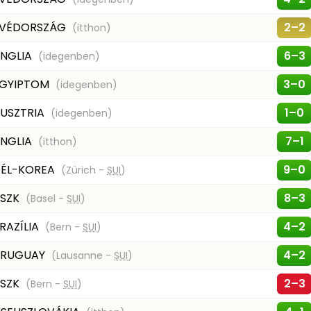
VÉDORSZÁG
2–2
(itthon)
NGLIA
6–3
(idegenben)
GYIPTOM
3–0
(idegenben)
USZTRIA
1–0
(idegenben)
NGLIA
7–1
(itthon)
ÉL-KOREA
9–0
(Zürich -
SUI
)
SZK
8–3
(Basel -
SUI
)
RAZÍLIA
4–2
(Bern -
SUI
)
URUGUAY
4–2
(Lausanne -
SUI
)
SZK
2–3
(Bern -
SUI
)