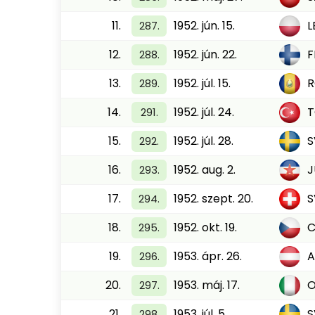
11.
1952. jún. 15.
L
287.
12.
1952. jún. 22.
F
288.
13.
1952. júl. 15.
289.
14.
1952. júl. 24.
291.
15.
1952. júl. 28.
S
292.
16.
1952. aug. 2.
J
293.
17.
1952. szept. 20.
294.
18.
1952. okt. 19.
C
295.
19.
1953. ápr. 26.
A
296.
20.
1953. máj. 17.
O
297.
21.
1953. júl. 5.
S
298.