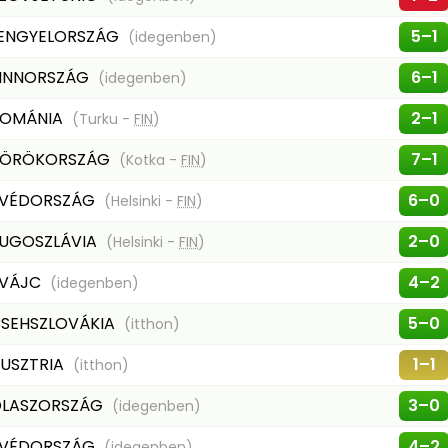
ENGYELORSZÁG
5–1
(idegenben)
INNORSZÁG
6–1
(idegenben)
ROMÁNIA
2–1
(Turku -
FIN
)
TÖRÖKORSZÁG
7–1
(Kotka -
FIN
)
VÉDORSZÁG
6–0
(Helsinki -
FIN
)
UGOSZLÁVIA
2–0
(Helsinki -
FIN
)
SVÁJC
4–2
(idegenben)
SEHSZLOVÁKIA
5–0
(itthon)
USZTRIA
1–1
(itthon)
LASZORSZÁG
3–0
(idegenben)
VÉDORSZÁG
4–2
(idegenben)