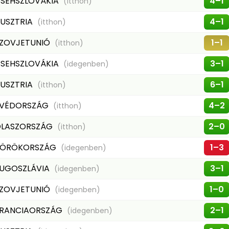
SEHSZLOVÁKIA
4–1
(itthon)
USZTRIA
4–1
(itthon)
ZOVJETUNIÓ
1–1
(itthon)
SEHSZLOVÁKIA
3–1
(idegenben)
USZTRIA
6–1
(itthon)
VÉDORSZÁG
4–2
(itthon)
LASZORSZÁG
2–0
(itthon)
TÖRÖKORSZÁG
1–3
(idegenben)
UGOSZLÁVIA
3–1
(idegenben)
ZOVJETUNIÓ
1–0
(idegenben)
RANCIAORSZÁG
2–1
(idegenben)