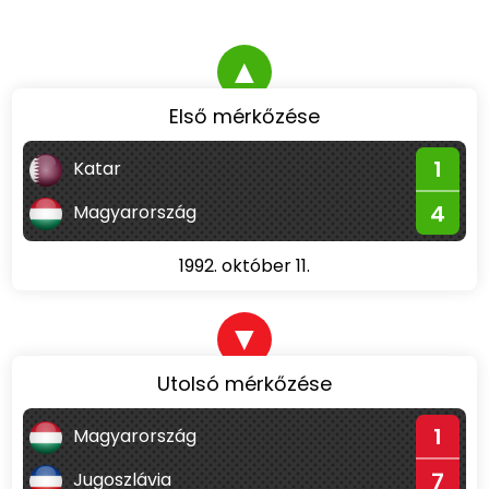
▲
Első mérkőzése
1
Katar
4
Magyarország
1992. október 11.
▼
Utolsó mérkőzése
1
Magyarország
7
Jugoszlávia