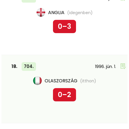
ANGLIA
(idegenben)
0–3
18.
704.
1996. jún. 1.
OLASZORSZÁG
(itthon)
0–2