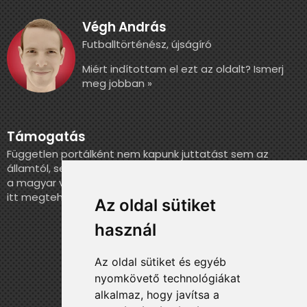
Végh András
Futballtörténész, újságíró
Miért indítottam el ezt az oldalt? Ismerj
meg jobban »
Támogatás
Független portálként nem kapunk juttatást sem az
államtól, sem más szervezettől. Ha szeretnél segíteni
a magyar válogatott történelmének feldolgozásában,
itt megteheted.
Az oldal sütiket
használ
Az oldal sütiket és egyéb
nyomkövető technológiákat
alkalmaz, hogy javítsa a