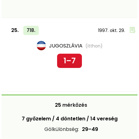
25.
718.
1997. okt. 29.
JUGOSZLÁVIA
(itthon)
1–7
25
mérkőzés
7 győzelem / 4 döntetlen / 14 vereség
Gólkülönbség:
29–49