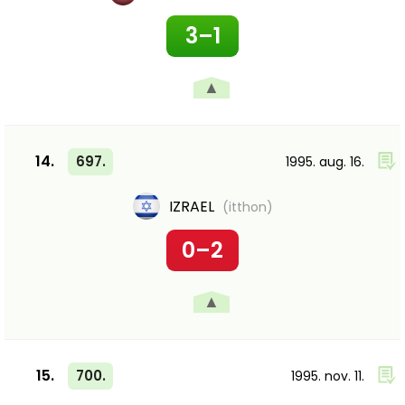
3–1
▲
14.
697.
1995. aug. 16.
IZRAEL
(itthon)
0–2
▲
15.
700.
1995. nov. 11.