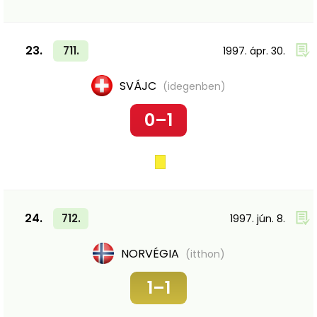
23.
711.
1997. ápr. 30.
SVÁJC
(idegenben)
0–1
24.
712.
1997. jún. 8.
NORVÉGIA
(itthon)
1–1