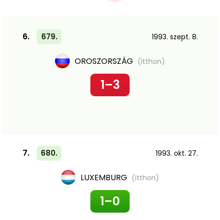
6.
679.
1993. szept. 8.
OROSZORSZÁG
(itthon)
1–3
7.
680.
1993. okt. 27.
LUXEMBURG
(itthon)
1–0