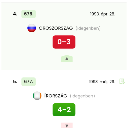
4.
676.
1993. ápr. 28.
OROSZORSZÁG
(idegenben)
0–3
▲
5.
677.
1993. máj. 29.
ÍRORSZÁG
(idegenben)
4–2
▼