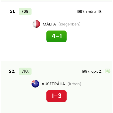
21.
709.
1997. márc. 19.
MÁLTA
(idegenben)
4–1
22.
710.
1997. ápr. 2.
AUSZTRÁLIA
(itthon)
1–3