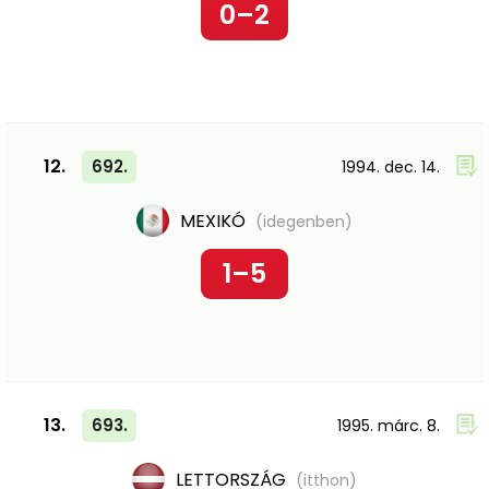
0–2
12.
692.
1994. dec. 14.
MEXIKÓ
(idegenben)
1–5
13.
693.
1995. márc. 8.
LETTORSZÁG
(itthon)