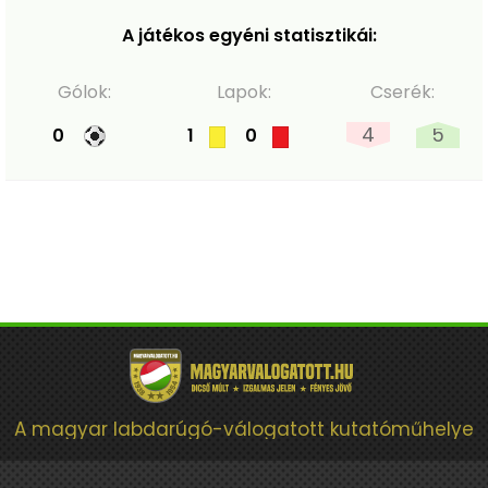
A játékos egyéni statisztikái:
Gólok:
Lapok:
Cserék:
4
5
0
1
0
A magyar labdarúgó-válogatott kutatóműhelye