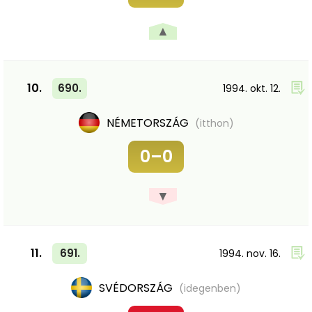
▲
10.
690.
1994. okt. 12.
NÉMETORSZÁG
(itthon)
0–0
▼
11.
691.
1994. nov. 16.
SVÉDORSZÁG
(idegenben)