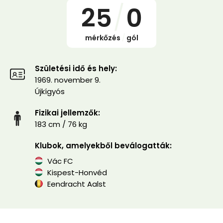
25
/
0
mérkőzés
/
gól
Születési idő és hely:
1969. november 9.
Újkígyós
Fizikai jellemzők:
183 cm / 76 kg
Klubok, amelyekből beválogatták:
Vác FC
Kispest-Honvéd
Eendracht Aalst