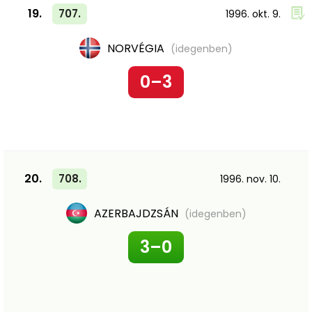
19.
707.
1996. okt. 9.
NORVÉGIA
(idegenben)
0–3
20.
708.
1996. nov. 10.
AZERBAJDZSÁN
(idegenben)
3–0