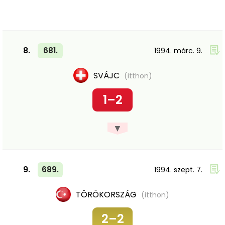
8.
681.
1994. márc. 9.
SVÁJC
(itthon)
1–2
▼
9.
689.
1994. szept. 7.
TÖRÖKORSZÁG
(itthon)
2–2