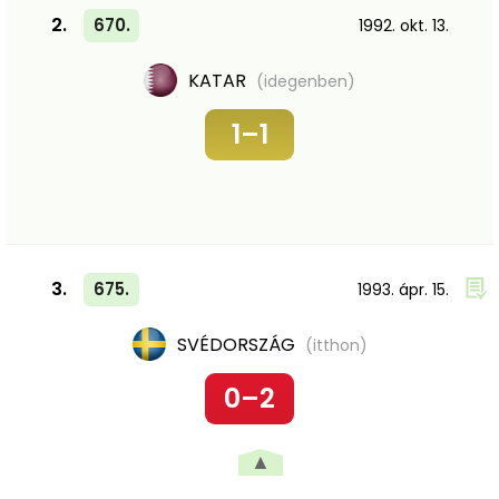
2.
670.
1992. okt. 13.
KATAR
(idegenben)
1–1
3.
675.
1993. ápr. 15.
SVÉDORSZÁG
(itthon)
0–2
▲