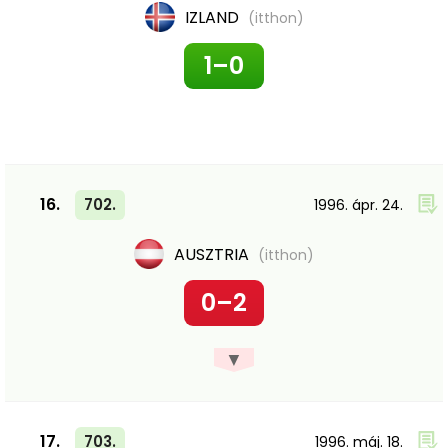
IZLAND
(itthon)
1–0
16.
702.
1996. ápr. 24.
AUSZTRIA
(itthon)
0–2
▼
17.
703.
1996. máj. 18.