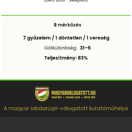
EURO 2016 - selejtező
9
mérkőzés
7 győzelem / 1 döntetlen / 1 vereség
Gólkülönbség:
31–6
Teljesítmény: 83%
A magyar labdarúgó-válogatott kutatóműhelye