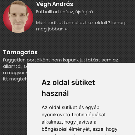
Végh András
Futballtörténész, újságíró
Miért indítottam el ezt az oldalt? Ismerj
meg jobban »
Támogatás
Független portálként nem kapunk juttatást sem az
államtól, sem más szervezettől. Ha szeretnél segíteni
a magyar válogatott történelmének feldolgozásában,
itt megteheted.
Az oldal sütiket
használ
Az oldal sütiket és egyéb
nyomkövető technológiákat
alkalmaz, hogy javítsa a
böngészési élményét, azzal hogy