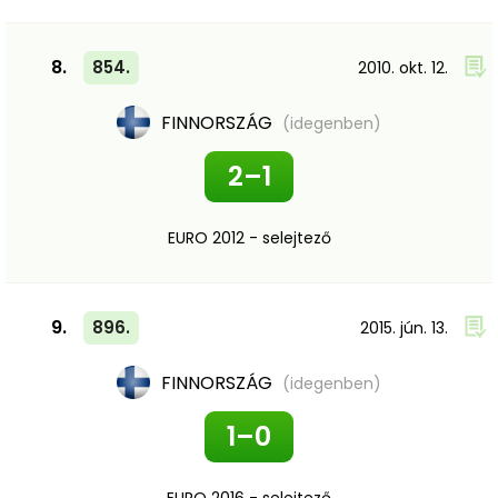
8.
854.
2010. okt. 12.
FINNORSZÁG
(idegenben)
2–1
EURO 2012 - selejtező
9.
896.
2015. jún. 13.
FINNORSZÁG
(idegenben)
1–0