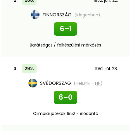
2.
288.
1952. jún. 22.
FINNORSZÁG
(idegenben)
6–1
Barátságos / felkészülési mérkőzés
3.
292.
1952. júl. 28.
SVÉDORSZÁG
(Helsinki -
FIN
)
6–0
Olimpiai játékok 1952 - elődöntő