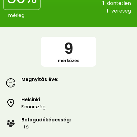
1
döntetlen
1
vereség
mérleg
9
mérkőzés
Megnyitás éve:
Helsinki
Finnország
Befogadóképesség:
fő