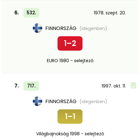
6.
532.
1978. szept. 20.
FINNORSZÁG
(idegenben)
1–2
EURO 1980 - selejtező
7.
717.
1997. okt. 11.
FINNORSZÁG
(idegenben)
1–1
Világbajnokság 1998 - selejtező