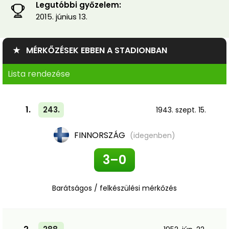
Legutóbbi győzelem:
2015. június 13.
★ MÉRKŐZÉSEK EBBEN A STADIONBAN
Lista rendezése
1.
243.
1943. szept. 15.
FINNORSZÁG
(idegenben)
3–0
Barátságos / felkészülési mérkőzés