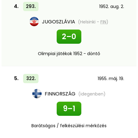
4.
293.
1952. aug. 2.
JUGOSZLÁVIA
(Helsinki -
FIN
)
2–0
Olimpiai játékok 1952 - döntő
5.
322.
1955. máj. 19.
FINNORSZÁG
(idegenben)
9–1
Barátságos / felkészülési mérkőzés