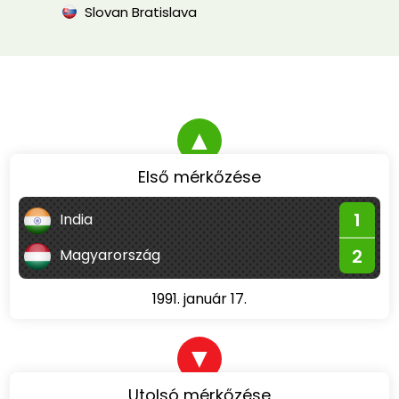
Slovan Bratislava
▲
Első mérkőzése
1
India
2
Magyarország
1991. január 17.
▼
Utolsó mérkőzése