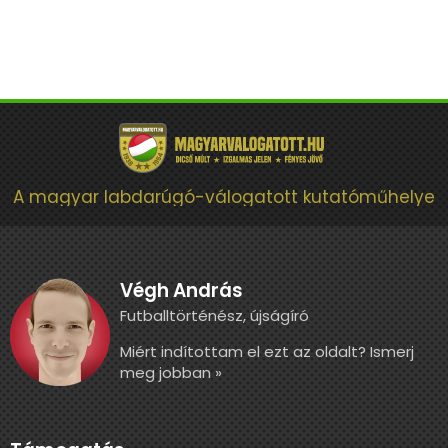
A magyar labdarúgó-válogatott kutatóműhelye
Végh András
Futballtörténész, újságíró
Miért indítottam el ezt az oldalt? Ismerj
meg jobban »