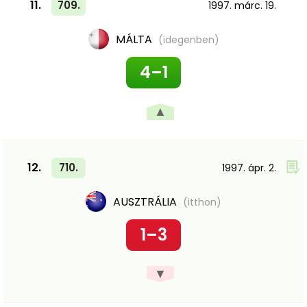
11.
709.
1997. márc. 19.
MÁLTA
(idegenben)
4–1
▲
12.
710.
1997. ápr. 2.
AUSZTRÁLIA
(itthon)
1–3
▼