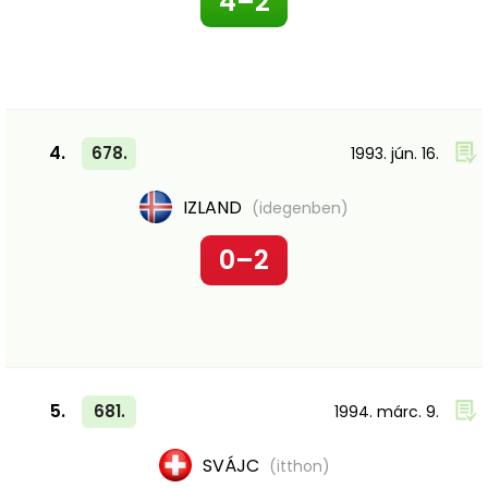
4–2
4.
678.
1993. jún. 16.
IZLAND
(idegenben)
0–2
5.
681.
1994. márc. 9.
SVÁJC
(itthon)