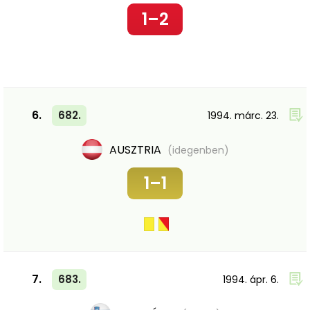
1–2
6.
682.
1994. márc. 23.
AUSZTRIA
(idegenben)
1–1
7.
683.
1994. ápr. 6.