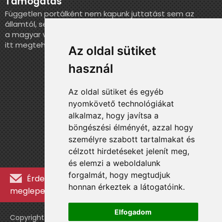
Támogatás
Független portálként nem kapunk juttatást sem az
államtól, sem más szervezettől. Ha szeretnél segíteni
a magyar válogatott történelmének feldolgozásában,
itt megteheted.
Az oldal sütiket
használ
Az oldal sütiket és egyéb
nyomkövető technológiákat
alkalmaz, hogy javítsa a
böngészési élményét, azzal hogy
személyre szabott tartalmakat és
célzott hirdetéseket jelenít meg,
és elemzi a weboldalunk
forgalmát, hogy megtudjuk
Érdekességekért, kulisszatitkokért és
honnan érkeztek a látogatóink.
meglepetésekért iratkozz fel a hírlevélre »
Elfogadom
Copyright © WebshopLady 2007-2026 Minden jog