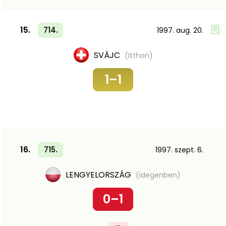
15.
714.
1997. aug. 20.
SVÁJC
(itthon)
1–1
16.
715.
1997. szept. 6.
LENGYELORSZÁG
(idegenben)
0–1