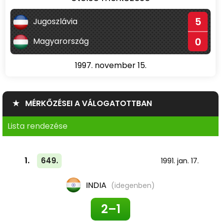
5
Jugoszlávia
0
Magyarország
1997. november 15.
★ MÉRKŐZÉSEI A VÁLOGATOTTBAN
Lista rendezése
1.
649.
1991. jan. 17.
INDIA
(idegenben)
2–1