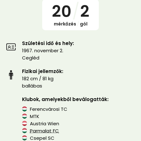
20
/
2
mérkőzés
/
gól
Születési idő és hely:
1967. november 2.
Cegléd
Fizikai jellemzők:
182 cm / 81 kg
ballábas
Klubok, amelyekből beválogatták:
Ferencvárosi TC
MTK
Austria Wien
Parmalat FC
Csepel SC