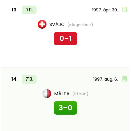
13.
711.
1997. ápr. 30.
SVÁJC
(idegenben)
0–1
14.
713.
1997. aug. 6.
MÁLTA
(itthon)
3–0