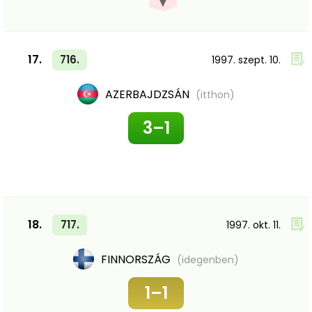
▼
17.
716.
1997. szept. 10.
AZERBAJDZSÁN
(itthon)
3–1
18.
717.
1997. okt. 11.
FINNORSZÁG
(idegenben)
1–1