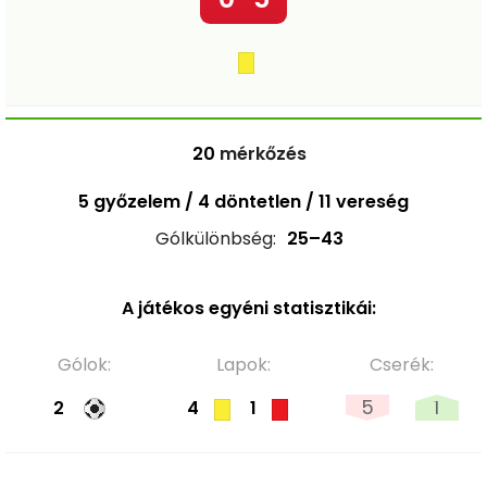
20
mérkőzés
5 győzelem / 4 döntetlen / 11 vereség
Gólkülönbség:
25–43
A játékos egyéni statisztikái:
Gólok:
Lapok:
Cserék:
5
1
2
4
1