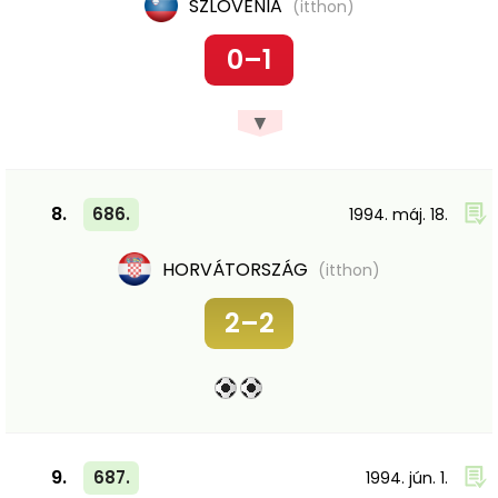
SZLOVÉNIA
(itthon)
0–1
▼
8.
686.
1994. máj. 18.
HORVÁTORSZÁG
(itthon)
2–2
9.
687.
1994. jún. 1.