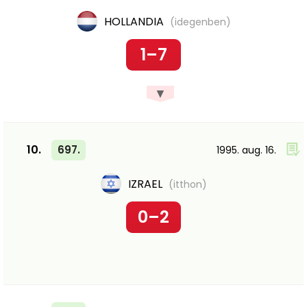
HOLLANDIA
(idegenben)
1–7
▼
10.
697.
1995. aug. 16.
IZRAEL
(itthon)
0–2