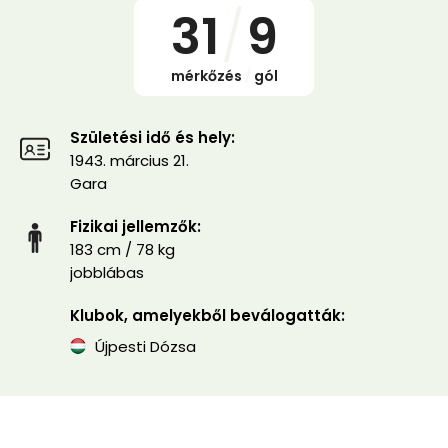
31
/
9
mérkőzés
/
gól
Születési idő és hely:
1943. március 21.
Gara
Fizikai jellemzők:
183 cm / 78 kg
jobblábas
Klubok, amelyekből beválogatták:
Újpesti Dózsa