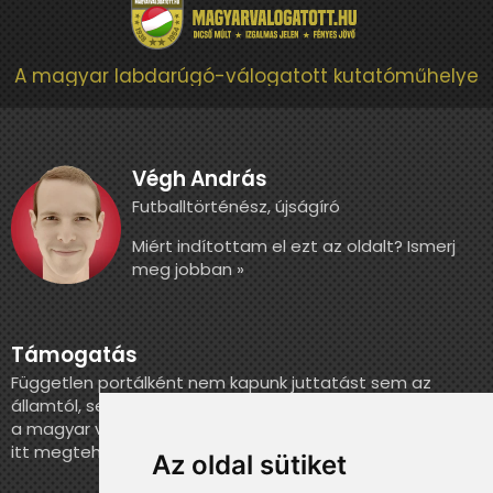
A magyar labdarúgó-válogatott kutatóműhelye
Végh András
Futballtörténész, újságíró
Miért indítottam el ezt az oldalt? Ismerj
meg jobban »
Támogatás
Független portálként nem kapunk juttatást sem az
államtól, sem más szervezettől. Ha szeretnél segíteni
a magyar válogatott történelmének feldolgozásában,
itt megteheted.
Az oldal sütiket