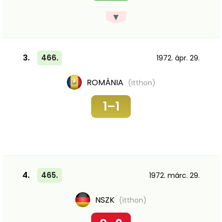
▼
3.
466.
1972. ápr. 29.
ROMÁNIA
(itthon)
1–1
4.
465.
1972. márc. 29.
NSZK
(itthon)