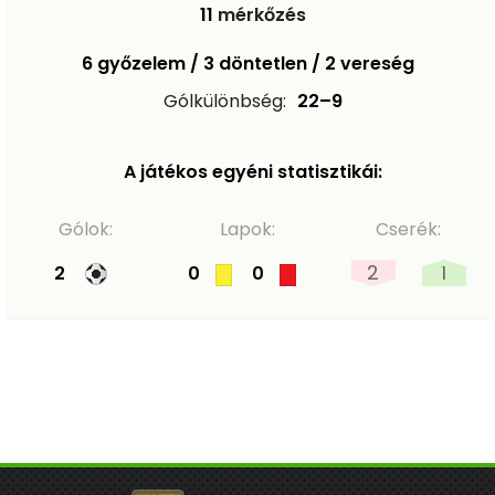
11
mérkőzés
6 győzelem / 3 döntetlen / 2 vereség
Gólkülönbség:
22–9
A játékos egyéni statisztikái:
Gólok:
Lapok:
Cserék:
2
1
2
0
0