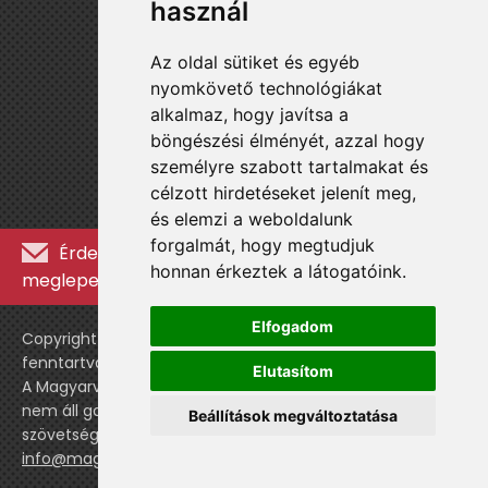
használ
Az oldal sütiket és egyéb
nyomkövető technológiákat
alkalmaz, hogy javítsa a
böngészési élményét, azzal hogy
személyre szabott tartalmakat és
célzott hirdetéseket jelenít meg,
és elemzi a weboldalunk
forgalmát, hogy megtudjuk
Érdekességekért, kulisszatitkokért és
honnan érkeztek a látogatóink.
meglepetésekért iratkozz fel a hírlevélre »
Elfogadom
Copyright © WebshopLady 2007-2026 Minden jog
fenntartva, kivéve a külön feltüntetett esetekben.
Elutasítom
A Magyarvalogatott.hu egy nemhivatalos történeti oldal,
nem áll gazdasági kapcsolatban a labdarúgó
Beállítások megváltoztatása
szövetséggel vagy a válogatott stábjával.
info@magyarvalogatott.hu
|
Adatvédelmi nyilatkozat
cookie-beállítások