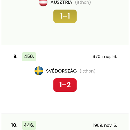
AUSZTRIA
(itthon)
1–1
9.
450.
1970. máj. 16.
SVÉDORSZÁG
(itthon)
1–2
10.
446.
1969. nov. 5.