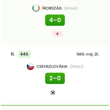
ÍRORSZÁG
(itthon)
4–0
▼
11.
440.
1969. máj. 25.
CSEHSZLOVÁKIA
(itthon)
2–0