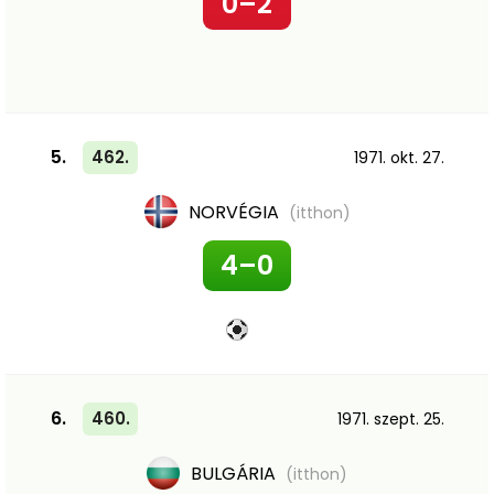
0–2
5.
462.
1971. okt. 27.
NORVÉGIA
(itthon)
4–0
6.
460.
1971. szept. 25.
BULGÁRIA
(itthon)