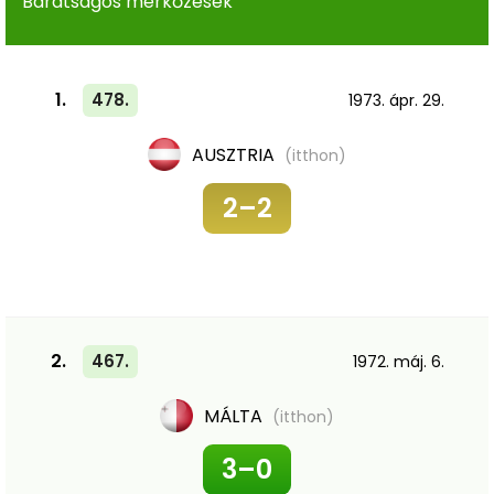
Barátságos mérkőzések
1.
478.
1973. ápr. 29.
AUSZTRIA
(itthon)
2–2
2.
467.
1972. máj. 6.
MÁLTA
(itthon)
3–0