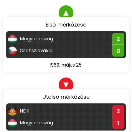
▲
Első mérkőzése
2
Magyarország
0
Csehszlovákia
1969. május 25.
▼
Utolsó mérkőzése
2
NDK
1
Magyarország