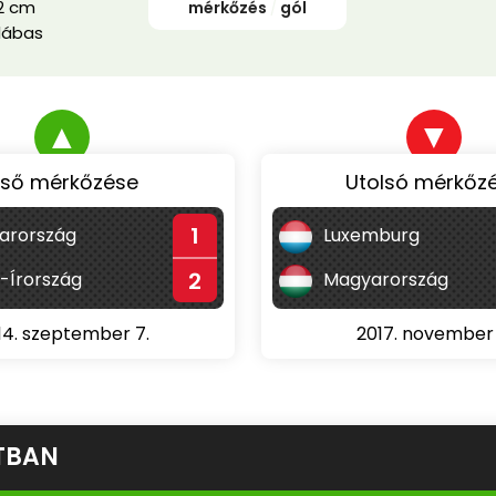
2 cm
mérkőzés
/
gól
lábas
▲
▼
lső mérkőzése
Utolsó mérkőz
1
arország
Luxemburg
2
-Írország
Magyarország
14. szeptember 7.
2017. november 
TBAN