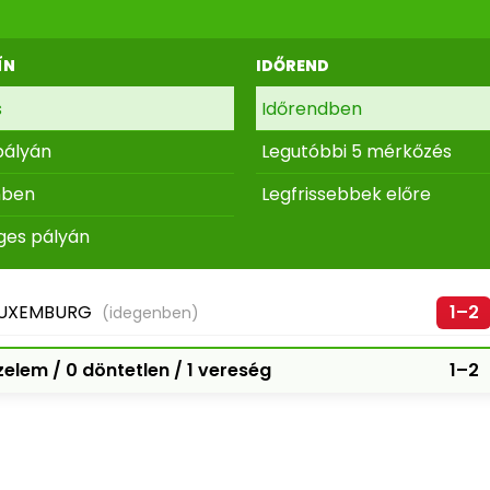
ÍN
IDŐREND
s
Időrendben
pályán
Legutóbbi 5 mérkőzés
nben
Legfrissebbek előre
ges pályán
UXEMBURG
1–2
(idegenben)
elem / 0 döntetlen / 1 vereség
1–2