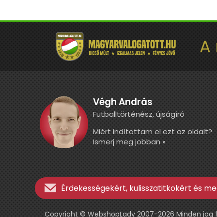
A
Végh András
Futballtörténész, újságíró
Miért indítottam el ezt az oldalt?
Ismerj meg jobban »
Érdekességekért, kulisszatitkokért és meg
Copyright © WebshopLady 2007-2026 Minden jog fen