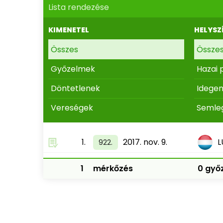
Lista rendezése
KIMENETEL
HELYSZ
Összes
Össze
Győzelmek
Hazai 
Döntetlenek
Idege
Vereségek
Semle
1.
2017. nov. 9.
L
922.
1
mérkőzés
0 győz