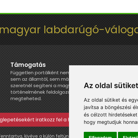
 magyar labdarúgó-váloga
Támogatás
Független portálként nem kapunk juttatást
sem az államtól, sem más szervezettől. Ha
Az oldal sütike
szeretnél segíteni a magyar válogatott
történelmének feldolgozásában, itt
megteheted.
Az oldal sütiket és e
javítsa a böngészési é
és célzott hirdetéseket
lepetésekért iratkozz fel a hírlevélre »
hogy megtudjuk honnan
ntartva, kivéve a külön feltüntetett esetekben.
Elfogadom
Elutas