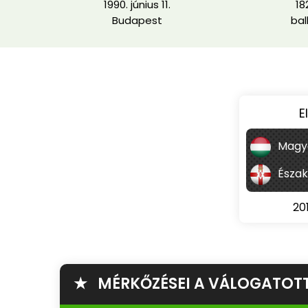
1990. június 11.
18
Budapest
bal
E
Magy
Észak
20
★ MÉRKŐZÉSEI A VÁLOGATOT