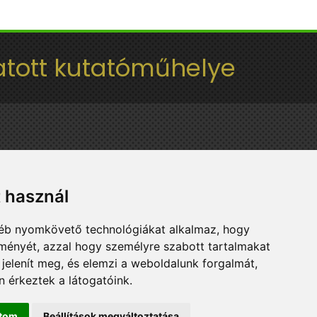
tott kutatóműhelye
t használ
gyéb nyomkövető technológiákat alkalmaz, hogy
lményét, azzal hogy személyre szabott tartalmakat
 jelenít meg, és elemzi a weboldalunk forgalmát,
 érkeztek a látogatóink.
ítom
Beállítások megváltoztatása