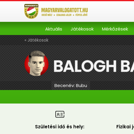
Aktuális
Játékosok
Mérkőzések
« Játékosok
BALOGH B
Becenév: Bubu
Születési idő és hely:
Fizikai 