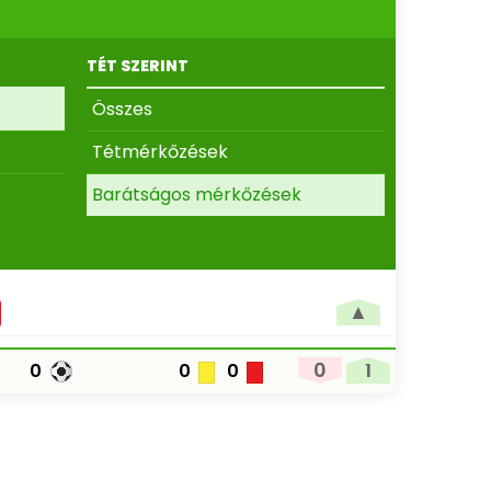
TÉT SZERINT
Összes
Tétmérkőzések
Barátságos mérkőzések
▲
0
1
0
0
0