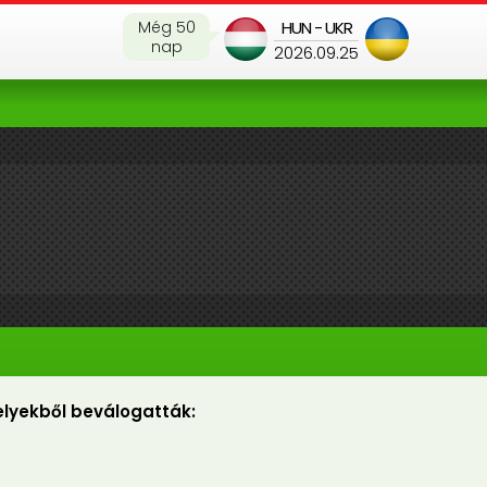
Még 50
HUN - UKR
nap
2026.09.25
lyekből beválogatták:
C