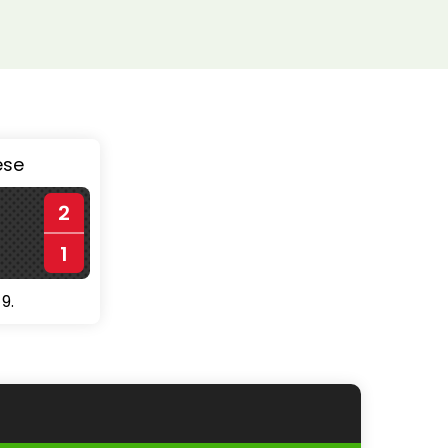
ése
2
1
9.