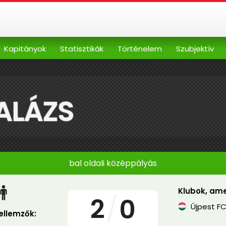
Kapitányok
Statisztikák
Történelem
Szubjektív
ALÁZS
bal oldali középpályás
Klubok, ame
2
/
0
Újpest F
jellemzők: