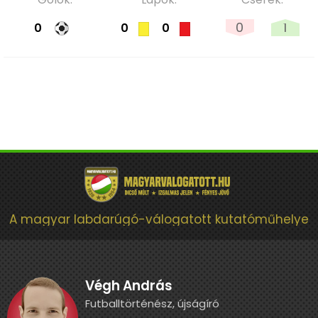
0
1
0
0
0
A magyar labdarúgó-válogatott kutatóműhelye
Végh András
Futballtörténész, újságíró