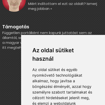
Miért indítottam el ezt az oldalt? Ismerj
meg jobban »
Támogatás
Független portálként nem kapunk juttatást sem az
államtól, sem más szervezettől. Ha szeretnél segíteni
a magyar válogatott történelmének feldolgozásában,
itt megteheted.
Az oldal sütiket
használ
Az oldal sütiket és egyéb
nyomkövető technológiákat
alkalmaz, hogy javítsa a
böngészési élményét, azzal hogy
személyre szabott tartalmakat és
célzott hirdetéseket jelenít meg,
és elemzi a weboldalunk