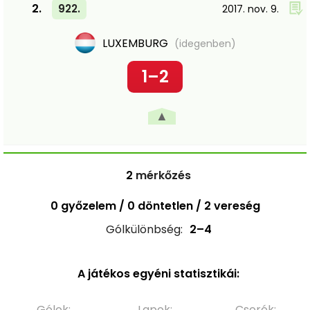
2.
922.
2017. nov. 9.
LUXEMBURG
(idegenben)
1–2
▲
2
mérkőzés
0 győzelem / 0 döntetlen / 2 vereség
Gólkülönbség:
2–4
A játékos egyéni statisztikái:
Gólok:
Lapok:
Cserék: