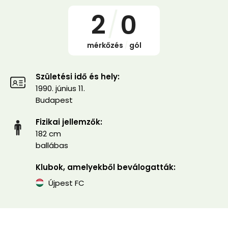
2
/
0
mérkőzés
/
gól
Születési idő és hely:
1990. június 11.
Budapest
Fizikai jellemzők:
182 cm
ballábas
Klubok, amelyekből beválogatták:
Újpest FC