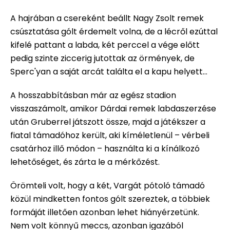
A hajrában a csereként beállt Nagy Zsolt remek
csúsztatása gólt érdemelt volna, de a lécről ezúttal
kifelé pattant a labda, két perccel a vége előtt
pedig szinte ziccerig jutottak az örmények, de
Sperc'yan a saját arcát találta el a kapu helyett…
A hosszabbításban már az egész stadion
visszaszámolt, amikor Dárdai remek labdaszerzése
után Gruberrel játszott össze, majd a játékszer a
fiatal támadóhoz került, aki kíméletlenül – vérbeli
csatárhoz illő módon – használta ki a kínálkozó
lehetőséget, és zárta le a mérkőzést.
Örömteli volt, hogy a két, Vargát pótoló támadó
közül mindketten fontos gólt szereztek, a többiek
formáját illetően azonban lehet hiányérzetünk.
Nem volt könnyű meccs, azonban igazából