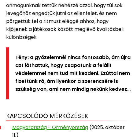
önmagunknak tettük nehézzé azzal, hogy túl sok
levegőhöz engedtük jutni az ellenfelet, és nem
pörgettük fel a ritmust eléggé ahhoz, hogy
kijöjjenek a játékosok között meglévő kvalitásbeli
különbségek.
Tény: a győzelemnél nincs fontosabb, ám újra
azt láthattuk, hogy csapatunk a felállt
védelemmel nem tud mit kezdeni. Ezúttal nem
fizettünk rá, ám ilyenkor a szerencsére is
szükség van, ami nem mindig nekünk kedvez…
KAPCSOLÓDÓ MÉRKŐZÉSEK
Magyarország - Örményország
(2025. október
11.)