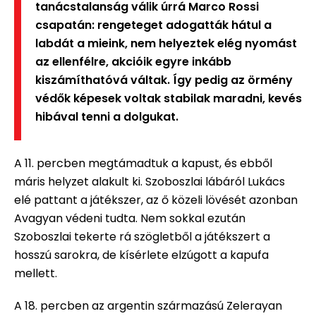
tanácstalanság válik úrrá Marco Rossi
csapatán: rengeteget adogatták hátul a
labdát a mieink, nem helyeztek elég nyomást
az ellenfélre, akcióik egyre inkább
kiszámíthatóvá váltak. Így pedig az örmény
védők képesek voltak stabilak maradni, kevés
hibával tenni a dolgukat.
A 11. percben megtámadtuk a kapust, és ebből
máris helyzet alakult ki. Szoboszlai lábáról Lukács
elé pattant a játékszer, az ő közeli lövését azonban
Avagyan védeni tudta. Nem sokkal ezután
Szoboszlai tekerte rá szögletből a játékszert a
hosszú sarokra, de kísérlete elzúgott a kapufa
mellett.
A 18. percben az argentin származású Zelerayan