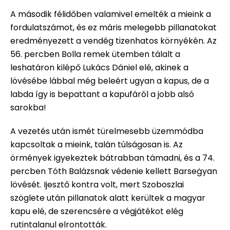
A második félidőben valamivel emelték a mieink a
fordulatszámot, és ez máris melegebb pillanatokat
eredményezett a vendég tizenhatos környékén. Az
56. percben Bolla remek ütemben tálalt a
leshatáron kilépő Lukács Dániel elé, akinek a
lövésébe lábbal még beleért ugyan a kapus, de a
labda így is bepattant a kapufáról a jobb alsó
sarokba!
A vezetés után ismét türelmesebb üzemmódba
kapcsoltak a mieink, talán túlságosan is. Az
örmények igyekeztek bátrabban támadni, és a 74.
percben Tóth Balázsnak védenie kellett Barseġyan
lövését. Ijesztő kontra volt, mert Szoboszlai
szöglete után pillanatok alatt kerültek a magyar
kapu elé, de szerencsére a végjátékot elég
rutintalanul elrontották.