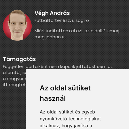
Végh András
Futballtörténész, újságíró
Miért indítottam el ezt az oldalt? Ismerj
meg jobban »
Támogatás
Független portálként nem kapunk juttatást sem az
államtól, sem más szervezettől. Ha szeretnél segíteni
a magyar válogatott történelmének feldolgozásában,
itt megteheted.
Az oldal sütiket
használ
Az oldal sütiket és egyéb
nyomkövető technológiákat
alkalmaz, hogy javítsa a