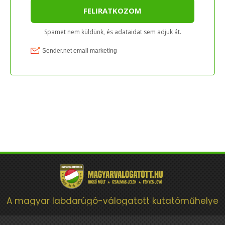
A magyar labdarúgó-válogatott kutatóműhelye