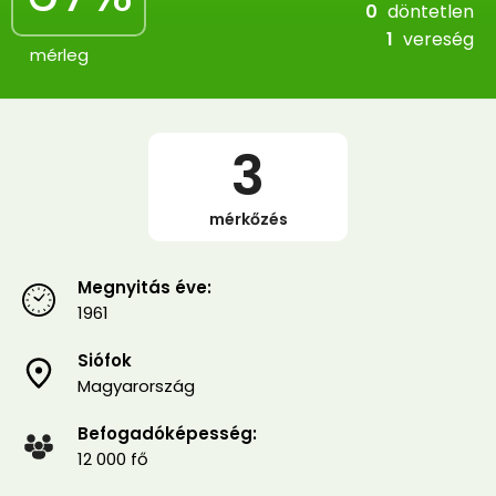
0
döntetlen
1
vereség
mérleg
3
mérkőzés
Megnyitás éve:
1961
Siófok
Magyarország
Befogadóképesség:
12 000 fő