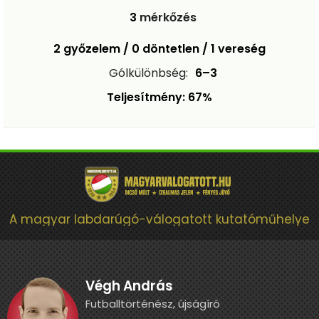
3
mérkőzés
2 győzelem / 0 döntetlen / 1 vereség
Gólkülönbség:
6–3
Teljesítmény: 67%
A magyar labdarúgó-válogatott kutatóműhelye
Végh András
Futballtörténész, újságíró