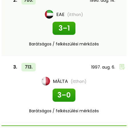
2.
705.
1996. aug. 14.
EAE
(itthon)
3–1
Barátságos / felkészülési mérkőzés
3.
713.
1997. aug. 6.
MÁLTA
(itthon)
3–0
Barátságos / felkészülési mérkőzés