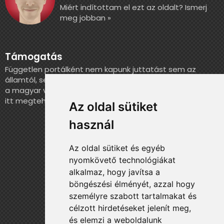
Miért indítottam el ezt az oldalt? Ismerj
meg jobban »
Támogatás
Független portálként nem kapunk juttatást sem az
államtól, sem más szervezettől. Ha szeretnél segíteni
a magyar válogatott történelmének feldolgozásában,
itt megteheted.
Az oldal sütiket
használ
Az oldal sütiket és egyéb
nyomkövető technológiákat
alkalmaz, hogy javítsa a
böngészési élményét, azzal hogy
személyre szabott tartalmakat és
célzott hirdetéseket jelenít meg,
és elemzi a weboldalunk