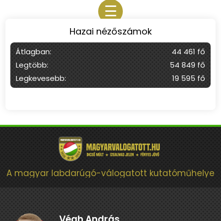
☰
Hazai nézőszámok
Átlagban:
44 461 fő
Legtöbb:
54 849 fő
Legkevesebb:
19 595 fő
A magyar labdarúgó-válogatott kutatóműhelye
Végh András