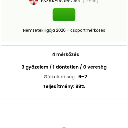
ÉSZAK-ÍRORSZÁG
(itthon)
Nemzetek ligája 2026 - csoportmérkőzés
4
mérkőzés
3 győzelem / 1 döntetlen / 0 vereség
Gólkülönbség:
6–2
Teljesítmény: 88%