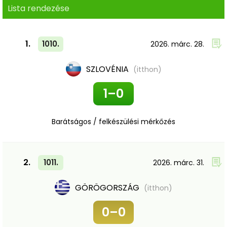
Lista rendezése
1.
1010.
2026. márc. 28.
SZLOVÉNIA
(itthon)
1–0
Barátságos / felkészülési mérkőzés
2.
1011.
2026. márc. 31.
GÖRÖGORSZÁG
(itthon)
0–0