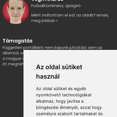
Futballtörténész, újságíró
Miért indítottam el ezt az oldalt? Ismerj
meg jobban »
Támogatás
Független portálként nem kapunk juttatást sem az
államtól, sem más szervezettől. Ha szeretnél segíteni
a magyar válogatott történelmének feldolgozásában,
itt megteheted.
Az oldal sütiket
használ
Az oldal sütiket és egyéb
nyomkövető technológiákat
alkalmaz, hogy javítsa a
böngészési élményét, azzal hogy
személyre szabott tartalmakat és