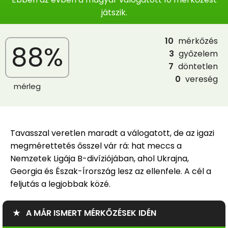
játszik.
10
mérkőzés
88%
3
győzelem
7
döntetlen
0
vereség
mérleg
Tavasszal veretlen maradt a válogatott, de az igazi
megmérettetés ősszel vár rá: hat meccs a
Nemzetek Ligája B-divíziójában, ahol Ukrajna,
Georgia és Észak-Írország lesz az ellenfele. A cél a
feljutás a legjobbak közé.
★ A MÁR ISMERT MÉRKŐZÉSEK IDÉN