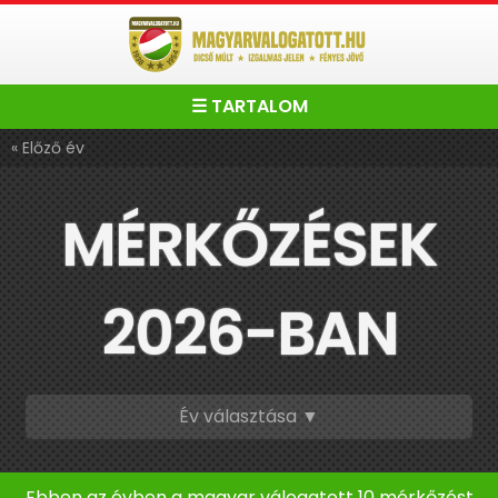
☰ TARTALOM
« Előző év
MÉRKŐZÉSEK
2026-BAN
Év választása ▼
Ebben az évben a magyar válogatott 10 mérkőzést