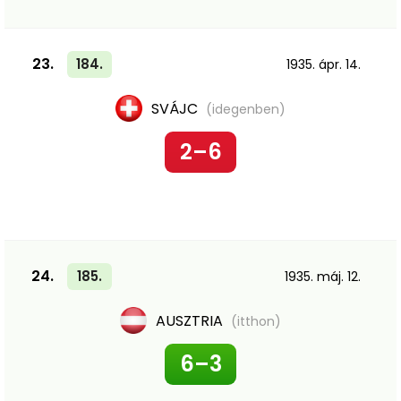
23.
184.
1935. ápr. 14.
SVÁJC
(idegenben)
2–6
24.
185.
1935. máj. 12.
AUSZTRIA
(itthon)
6–3