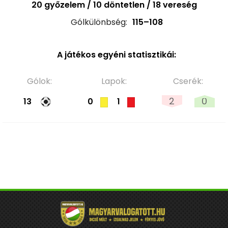
20 győzelem / 10 döntetlen / 18 vereség
Gólkülönbség:
115–108
A játékos egyéni statisztikái:
Gólok:
Lapok:
Cserék:
2
0
13
0
1