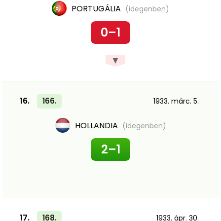
PORTUGÁLIA
(idegenben)
0–1
▼
16.
166.
1933. márc. 5.
HOLLANDIA
(idegenben)
2–1
17.
168.
1933. ápr. 30.