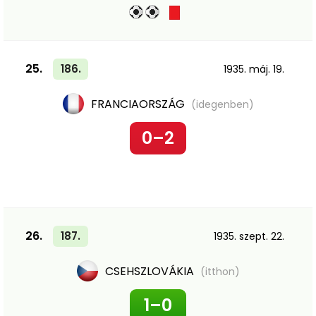
25.
186.
1935. máj. 19.
FRANCIAORSZÁG
(idegenben)
0–2
26.
187.
1935. szept. 22.
CSEHSZLOVÁKIA
(itthon)
1–0