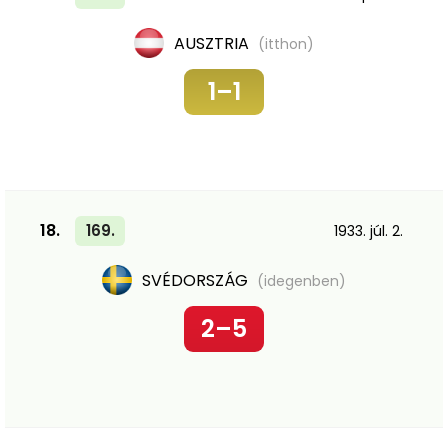
AUSZTRIA
(itthon)
1–1
18.
169.
1933. júl. 2.
SVÉDORSZÁG
(idegenben)
2–5