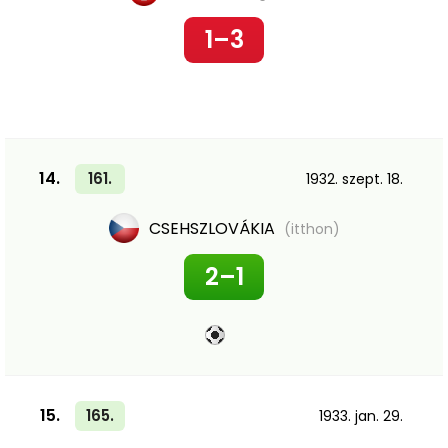
1–3
14.
161.
1932. szept. 18.
CSEHSZLOVÁKIA
(itthon)
2–1
15.
165.
1933. jan. 29.