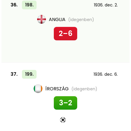
36.
198.
1936. dec. 2.
ANGLIA
(idegenben)
2–6
37.
199.
1936. dec. 6.
ÍRORSZÁG
(idegenben)
3–2