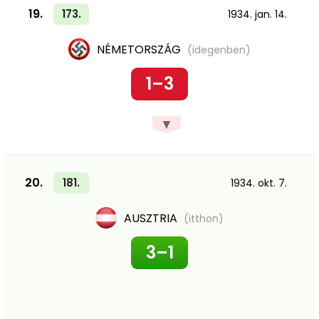
19.
173.
1934. jan. 14.
NÉMETORSZÁG
(idegenben)
1–3
▼
20.
181.
1934. okt. 7.
AUSZTRIA
(itthon)
3–1