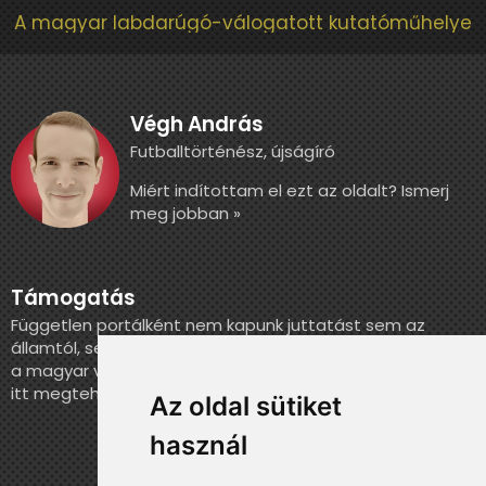
A magyar labdarúgó-válogatott kutatóműhelye
Végh András
Futballtörténész, újságíró
Miért indítottam el ezt az oldalt? Ismerj
meg jobban »
Támogatás
Független portálként nem kapunk juttatást sem az
államtól, sem más szervezettől. Ha szeretnél segíteni
a magyar válogatott történelmének feldolgozásában,
itt megteheted.
Az oldal sütiket
használ