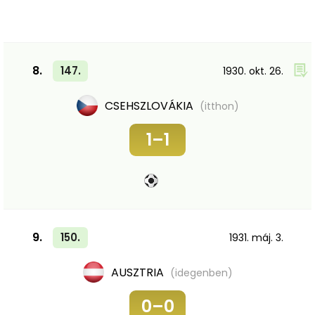
8.
147.
1930. okt. 26.
CSEHSZLOVÁKIA
(itthon)
1–1
9.
150.
1931. máj. 3.
AUSZTRIA
(idegenben)
0–0