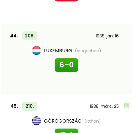
44.
208.
1938. jan. 16.
LUXEMBURG
(idegenben)
6–0
45.
210.
1938. márc. 25.
GÖRÖGORSZÁG
(itthon)