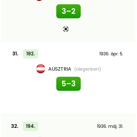
3–2
31.
192.
1936. ápr. 5.
AUSZTRIA
(idegenben)
5–3
32.
194.
1936. máj. 31.