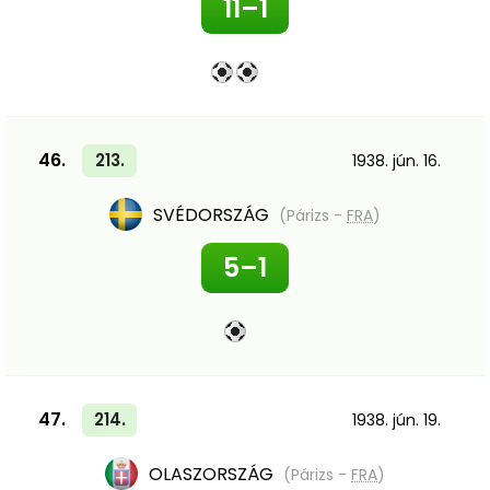
11–1
46.
213.
1938. jún. 16.
SVÉDORSZÁG
(Párizs -
FRA
)
5–1
47.
214.
1938. jún. 19.
OLASZORSZÁG
(Párizs -
FRA
)