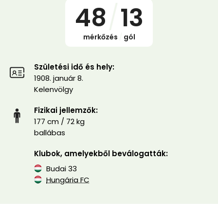
48
/
13
mérkőzés
/
gól
Születési idő és hely:
1908. január 8.
Kelenvölgy
Fizikai jellemzők:
177 cm / 72 kg
ballábas
Klubok, amelyekből beválogatták:
Budai 33
Hungária FC