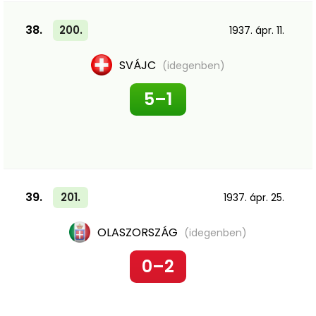
38.
200.
1937. ápr. 11.
SVÁJC
(idegenben)
5–1
39.
201.
1937. ápr. 25.
OLASZORSZÁG
(idegenben)
0–2