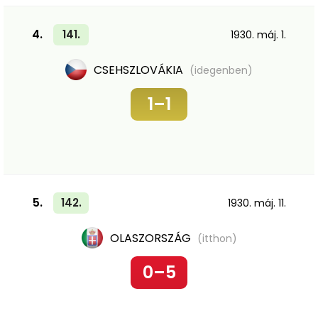
4.
141.
1930. máj. 1.
CSEHSZLOVÁKIA
(idegenben)
1–1
5.
142.
1930. máj. 11.
OLASZORSZÁG
(itthon)
0–5