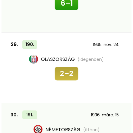
6–1
29.
190.
1935. nov. 24.
OLASZORSZÁG
(idegenben)
2–2
30.
191.
1936. márc. 15.
NÉMETORSZÁG
(itthon)