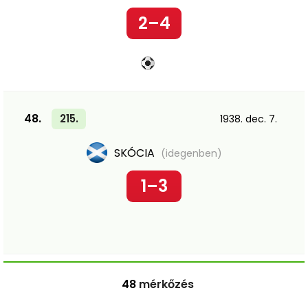
2–4
48.
215.
1938. dec. 7.
SKÓCIA
(idegenben)
1–3
48
mérkőzés