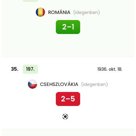
ROMÁNIA
(idegenben)
2–1
35.
197.
1936. okt. 18.
CSEHSZLOVÁKIA
(idegenben)
2–5