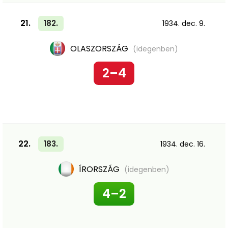
21.
182.
1934. dec. 9.
OLASZORSZÁG
(idegenben)
2–4
22.
183.
1934. dec. 16.
ÍRORSZÁG
(idegenben)
4–2