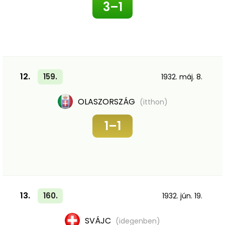
3–1
12.
159.
1932. máj. 8.
OLASZORSZÁG
(itthon)
1–1
13.
160.
1932. jún. 19.
SVÁJC
(idegenben)