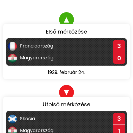
▲
Első mérkőzése
3
Franciaország
0
Magyarország
1929. február 24.
▼
Utolsó mérkőzése
3
Skócia
1
Magyarország