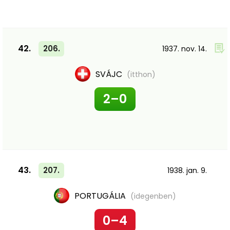
42.
206.
1937. nov. 14.
SVÁJC
(itthon)
2–0
43.
207.
1938. jan. 9.
PORTUGÁLIA
(idegenben)
0–4