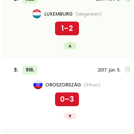
LUXEMBURG
(idegenben)
1–2
▲
3.
916.
2017. jún. 5.
OROSZORSZÁG
(itthon)
0–3
▼