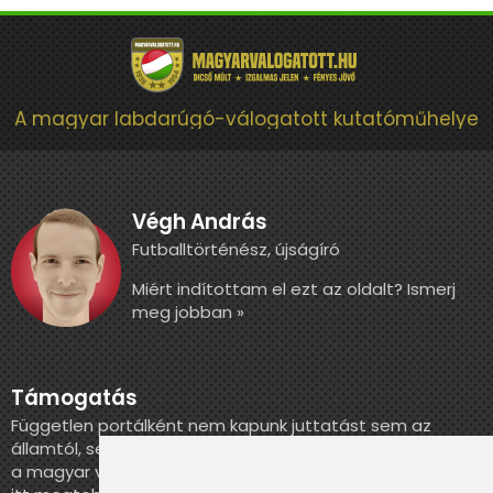
A magyar labdarúgó-válogatott kutatóműhelye
Végh András
Futballtörténész, újságíró
Miért indítottam el ezt az oldalt? Ismerj
meg jobban »
Támogatás
Független portálként nem kapunk juttatást sem az
államtól, sem más szervezettől. Ha szeretnél segíteni
a magyar válogatott történelmének feldolgozásában,