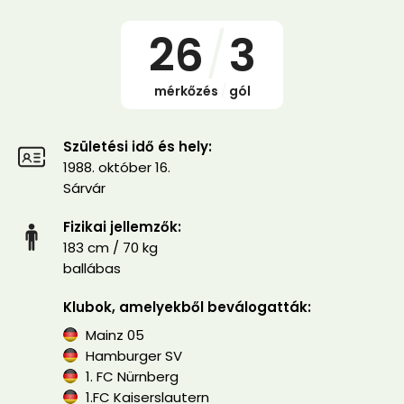
26
/
3
mérkőzés
/
gól
Születési idő és hely:
1988. október 16.
Sárvár
Fizikai jellemzők:
183 cm / 70 kg
ballábas
Klubok, amelyekből beválogatták:
Mainz 05
Hamburger SV
1. FC Nürnberg
1.FC Kaiserslautern