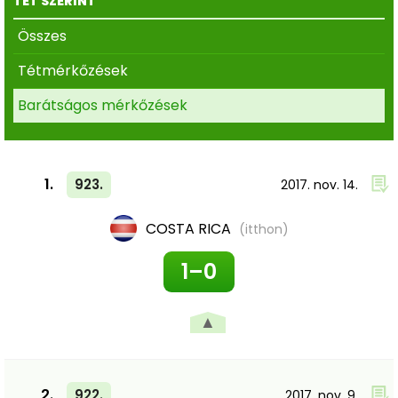
TÉT SZERINT
Összes
Tétmérkőzések
Barátságos mérkőzések
1.
923.
2017. nov. 14.
COSTA RICA
(itthon)
1–0
▲
2.
922.
2017. nov. 9.