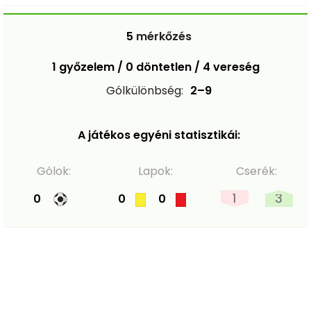
5
mérkőzés
1 győzelem / 0 döntetlen / 4 vereség
Gólkülönbség:
2–9
A játékos egyéni statisztikái:
Gólok:
Lapok:
Cserék:
1
3
0
0
0