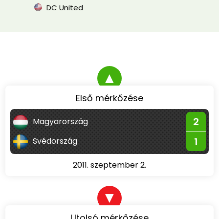
DC United
▲
Első mérkőzése
2
Magyarország
1
Svédország
2011. szeptember 2.
▼
Utolsó mérkőzése