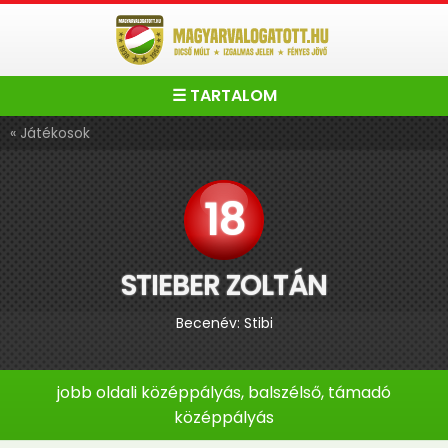
☰ TARTALOM
« Játékosok
18
STIEBER ZOLTÁN
Becenév: Stibi
jobb oldali középpályás, balszélső, támadó
középpályás