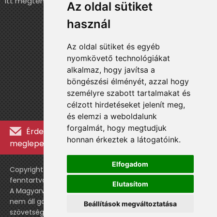
itt megteheted.
Az oldal sütiket
használ
Az oldal sütiket és egyéb
nyomkövető technológiákat
alkalmaz, hogy javítsa a
böngészési élményét, azzal hogy
személyre szabott tartalmakat és
célzott hirdetéseket jelenít meg,
és elemzi a weboldalunk
forgalmát, hogy megtudjuk
Érdekességekért, kulisszatitkokért és
honnan érkeztek a látogatóink.
meglepetésekért iratkozz fel a hírlevélre »
Elfogadom
Copyright © WebshopLady 2007-2026 Minden jog
fenntartva, kivéve a külön feltüntetett esetekben.
Elutasítom
A Magyarvalogatott.hu egy nemhivatalos történeti oldal,
nem áll gazdasági kapcsolatban a labdarúgó
Beállítások megváltoztatása
szövetséggel vagy a válogatott stábjával.