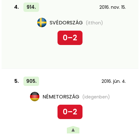
4.
914.
2016. nov. 15.
SVÉDORSZÁG
(itthon)
0–2
5.
905.
2016. jún. 4.
NÉMETORSZÁG
(idegenben)
0–2
▲