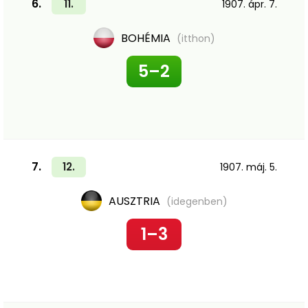
6.
11.
1907. ápr. 7.
BOHÉMIA
(itthon)
5–2
7.
12.
1907. máj. 5.
AUSZTRIA
(idegenben)
1–3