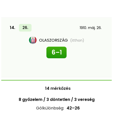
14.
26.
1910. máj. 26.
OLASZORSZÁG
(itthon)
6–1
14
mérkőzés
8 győzelem / 3 döntetlen / 3 vereség
Gólkülönbség:
42–26