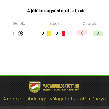
A játékos egyéni statisztikái:
Gólok:
Lapok:
Cserék:
0
0
1
0
0
A magyar labdarúgó-válogatott kutatóműhelye