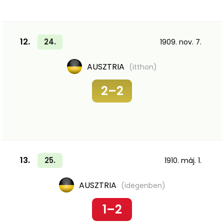
12.
24.
1909. nov. 7.
AUSZTRIA
(itthon)
2–2
13.
25.
1910. máj. 1.
AUSZTRIA
(idegenben)
1–2