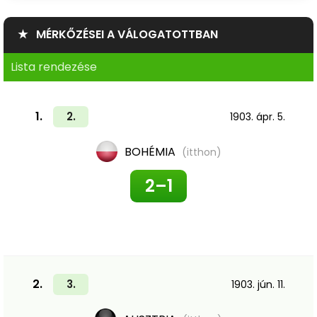
★ MÉRKŐZÉSEI A VÁLOGATOTTBAN
Lista rendezése
1.
2.
1903. ápr. 5.
BOHÉMIA
(itthon)
2–1
2.
3.
1903. jún. 11.