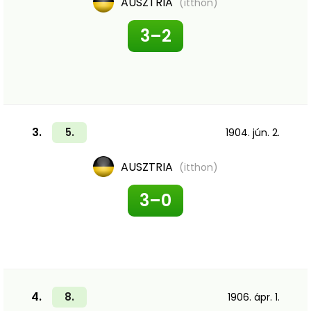
AUSZTRIA
(itthon)
3–2
3.
5.
1904. jún. 2.
AUSZTRIA
(itthon)
3–0
4.
8.
1906. ápr. 1.