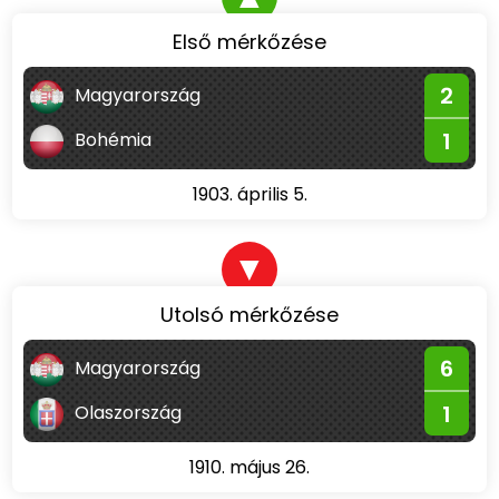
Első mérkőzése
2
Magyarország
1
Bohémia
1903. április 5.
▼
Utolsó mérkőzése
6
Magyarország
1
Olaszország
1910. május 26.