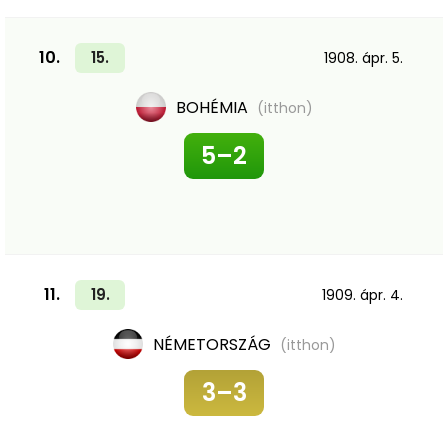
10.
15.
1908. ápr. 5.
BOHÉMIA
(itthon)
5–2
11.
19.
1909. ápr. 4.
NÉMETORSZÁG
(itthon)
3–3