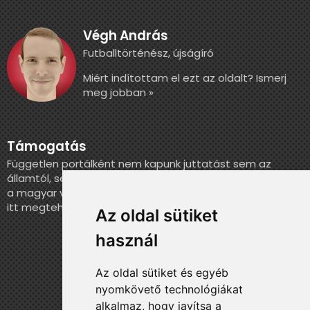
Végh András
Futballtörténész, újságíró
Miért indítottam el ezt az oldalt? Ismerj
meg jobban »
Támogatás
Független portálként nem kapunk juttatást sem az
államtól, sem más szervezettől. Ha szeretnél segíteni
a magyar válogatott történelmének feldolgozásában,
itt megteheted.
Az oldal sütiket
használ
Az oldal sütiket és egyéb
nyomkövető technológiákat
alkalmaz, hogy javítsa a