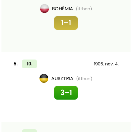
BOHÉMIA
(itthon)
1–1
5.
10.
1906. nov. 4.
AUSZTRIA
(itthon)
3–1