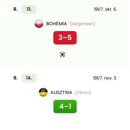
8.
13.
1907. okt. 6.
BOHÉMIA
(idegenben)
3–5
9.
14.
1907. nov. 3.
AUSZTRIA
(itthon)
4–1