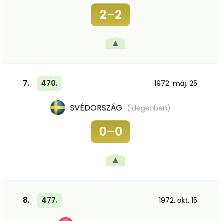
2–2
▲
7.
470.
1972. máj. 25.
SVÉDORSZÁG
(idegenben)
0–0
▲
8.
477.
1972. okt. 15.