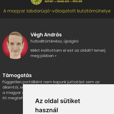
A magyar labdarúgó-válogatott kutatóműhelye
Végh András
Futballtörténész, újságíró
Miért indítottam el ezt az oldalt? Ismerj
meg jobban »
Támogatás
Független portálként nem kapunk juttatást sem az
államtól, sem más szervezettől. Ha szeretnél segíteni
a magyar válogatott történelmének feldolgozásában,
itt megteheted.
Az oldal sütiket
használ