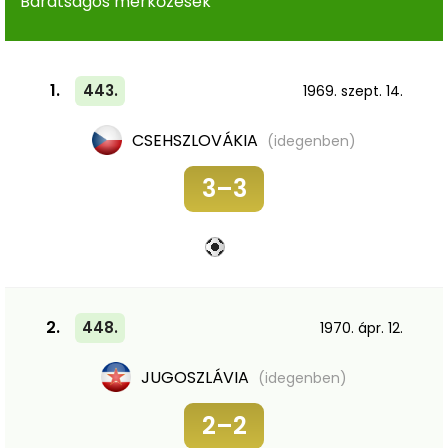
Barátságos mérkőzések
1.
443.
1969. szept. 14.
CSEHSZLOVÁKIA
(idegenben)
3–3
2.
448.
1970. ápr. 12.
JUGOSZLÁVIA
(idegenben)
2–2