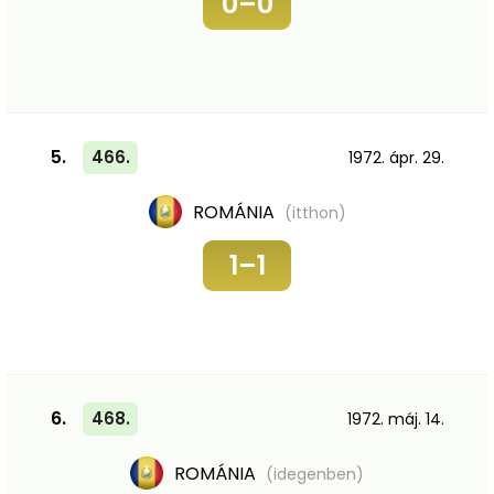
0–0
5.
466.
1972. ápr. 29.
ROMÁNIA
(itthon)
1–1
6.
468.
1972. máj. 14.
ROMÁNIA
(idegenben)