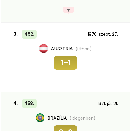
▼
3.
452.
1970. szept. 27.
AUSZTRIA
(itthon)
1–1
4.
458.
1971. júl. 21.
BRAZÍLIA
(idegenben)