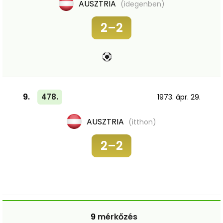
AUSZTRIA
(idegenben)
2–2
9.
478.
1973. ápr. 29.
AUSZTRIA
(itthon)
2–2
9
mérkőzés