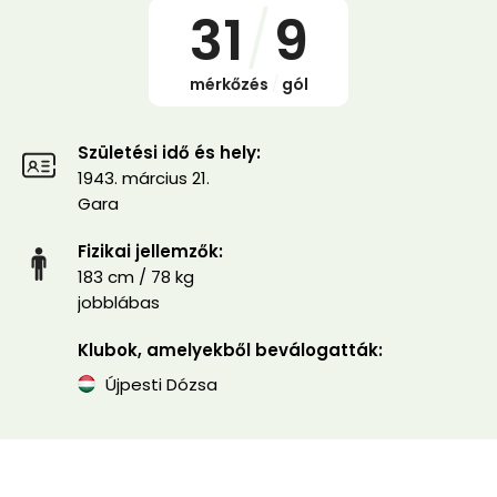
31
/
9
mérkőzés
/
gól
Születési idő és hely:
1943. március 21.
Gara
Fizikai jellemzők:
183 cm / 78 kg
jobblábas
Klubok, amelyekből beválogatták:
Újpesti Dózsa