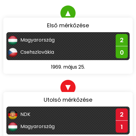
▲
Első mérkőzése
2
Magyarország
0
Csehszlovákia
1969. május 25.
▼
Utolsó mérkőzése
2
NDK
1
Magyarország