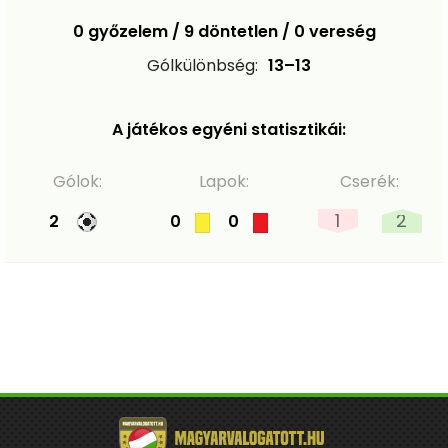
0 győzelem / 9 döntetlen / 0 vereség
Gólkülönbség:
13–13
A játékos egyéni statisztikái:
Gólok:
Lapok:
Cserék:
1
2
2
0
0