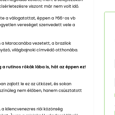
kísérletezésre viszont már nem volt idő.
ette a válogatottat, éppen a ?66-os vb
 egyetlen vereséget szenvedett vele a
en a Maracanába vezetett, a brazilok
anyázó, világbajnoki címvédő otthonába.
rutinos rókák lába is, hát az éppen ez!
an zajlott le ez az ütközet, és sokan
ószínűleg nem élőben, hanem csúsztatott
 a kilencvenezres riói közönség