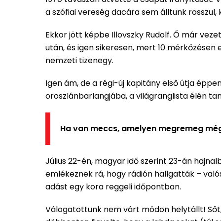
a szófiai vereség dacára sem álltunk rosszul, 
Ekkor jött képbe Illovszky Rudolf. Ő már vez
után, és igen sikeresen, mert 10 mérkőzésen
nemzeti tizenegy.
Igen ám, de a régi-új kapitány első útja épp
oroszlánbarlangjába, a világranglista élén t
Ha van meccs, amelyen megremeg még a 
Július 22-én, magyar idő szerint 23-án hajnalb
emlékeznek rá, hogy rádión hallgatták – val
adást egy kora reggeli időpontban.
Válogatottunk nem várt módon helytállt! Sőt,