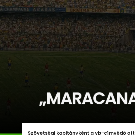
„MARACANA
Szövetségi kapitányként a vb-címvédő ott