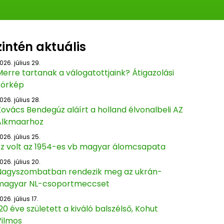
zintén aktuális
026. július 29.
erre tartanak a válogatottjaink? Átigazolási
körkép
026. július 28.
ovács Bendegúz aláírt a holland élvonalbeli AZ
Alkmaarhoz
026. július 25.
Ez volt az 1954-es vb magyar álomcsapata
026. július 20.
Nagyszombatban rendezik meg az ukrán-
magyar NL-csoportmeccset
026. július 17.
20 éve született a kiváló balszélső, Kohut
Vilmos