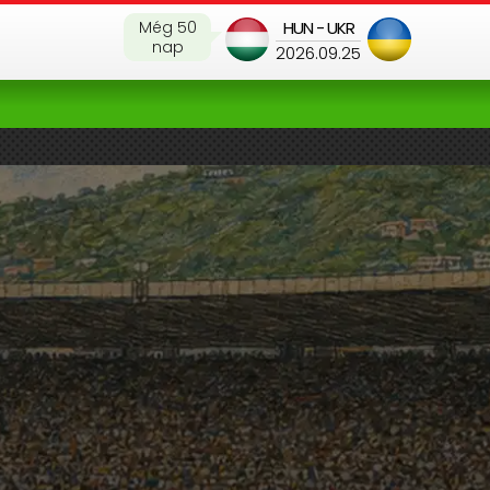
Még 50
HUN - UKR
nap
2026.09.25