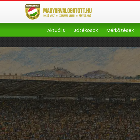
Aktuális
Játékosok
Mérkőzések