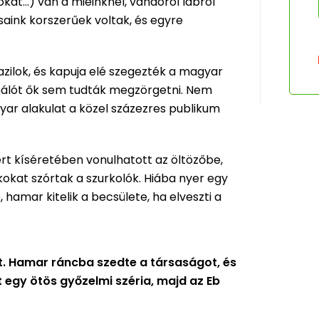
okat…) van a mieinknél, vándorol lábról
aink korszerűek voltak, és egyre
azilok, és kapuja elé szegezték a magyar
 hálót ők sem tudták megzörgetni. Nem
yar alakulat a közel százezres publikum
rt kíséretében vonulhatott az öltözőbe,
kokat szórtak a szurkolók. Hiába nyer egy
hamar kitelik a becsülete, ha elveszti a
tt. Hamar ráncba szedte a társaságot, és
t egy ötös győzelmi széria, majd az Eb