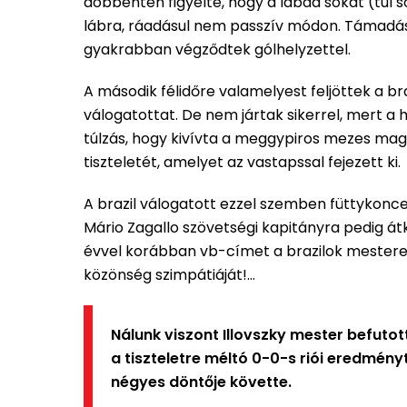
döbbenten figyelte, hogy a labda sokat (túl s
lábra, ráadásul nem passzív módon. Támadás
gyakrabban végződtek gólhelyzettel.
A második félidőre valamelyest feljöttek a br
válogatottat. De nem jártak sikerrel, mert a
túlzás, hogy kivívta a meggypiros mezes mag
tiszteletét, amelyet az vastapssal fejezett ki.
A brazil válogatott ezzel szemben füttykonce
Mário Zagallo szövetségi kapitányra pedig át
évvel korábban vb-címet a brazilok mestere, 
közönség szimpátiáját!…
Nálunk viszont Illovszky mester befuto
a tiszteletre méltó 0-0-s riói eredmény
négyes döntője követte.