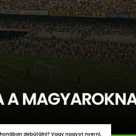
 A MAGYAROKNAK
honában debütálni? Vagy nagyot nyerni,