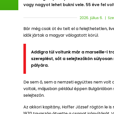
vagy nagyot lehet bukni vele. 55 éve fel vol
2026. július 6. | S
Bár még csak öt év telt el a felejthetetlen, l
idők jártak a magyar válogatott körül.
Addigra túl voltunk már a marseille-i t
szereplést, sőt a selejtezőkön súlyosan 
pályára.
De sem ő, sem a nemzeti együttes nem volt a
voltak, májusban például éppen Bulgáriában 
selejtezőn.
Az akkori kapitány, Hoffer József rögtön le is
1970 tavaszán átvette a csapat irányítását. 