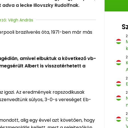
t adva a lecke Illovszky Rudolfnak.
zerző: Végh András
S
iverpooli brazilverés óta, 1971-ben már más
2
M
2
ragédián, amivel elbuktuk a következő vb-
K
megsérült Albert is visszatérhetett a
2
z igazi. Az eredmények rapszodikusak
2
szenvedtünk súlyos, 3-0-s vereséget Eb-
2
1
 mondott, alig egy évvel azt követően, hogy
Vészmegoldás kellett, mert a selejtezőkön