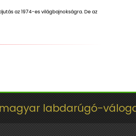
kijutás az 1974-es világbajnokságra. De az
 magyar labdarúgó-váloga