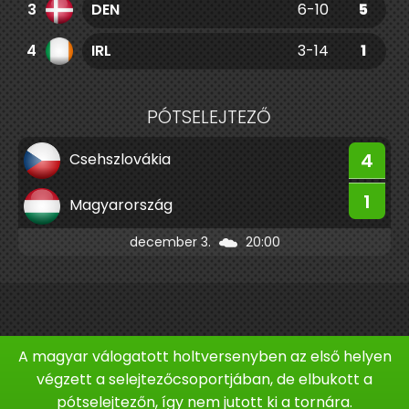
3
DEN
6-10
5
4
IRL
3-14
1
PÓTSELEJTEZŐ
4
Csehszlovákia
1
Magyarország
december 3.
20:00
A magyar válogatott holtversenyben az első helyen
végzett a selejtezőcsoportjában, de elbukott a
pótselejtezőn, így nem jutott ki a tornára.