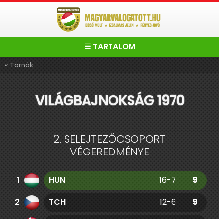
☰ TARTALOM
« Tornák
VILÁGBAJNOKSÁG 1970
2. SELEJTEZŐCSOPORT
VÉGEREDMÉNYE
1
HUN
16-7
9
2
TCH
12-6
9