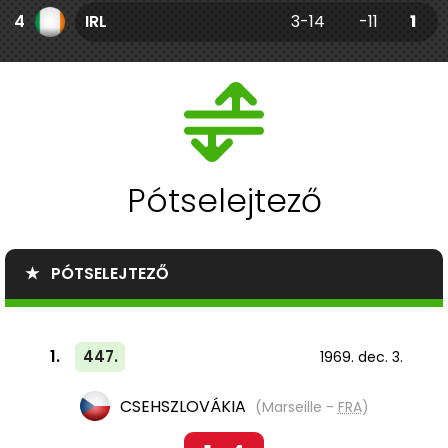
4
IRL
3-14
-11
1
Pótselejtező
★ PÓTSELEJTEZŐ
1.
447.
1969. dec. 3.
CSEHSZLOVÁKIA
(Marseille -
FRA
)