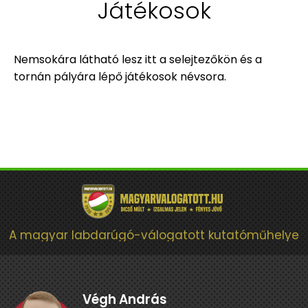
Játékosok
Nemsokára látható lesz itt a selejtezőkön és a
tornán pályára lépő játékosok névsora.
A magyar labdarúgó-válogatott kutatóműhelye
Végh András