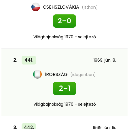
CSEHSZLOVÁKIA
(itthon)
2–0
Világbajnokság 1970 - selejtező
2.
441.
1969. jún. 8.
ÍRORSZÁG
(idegenben)
2–1
Világbajnokság 1970 - selejtező
3.
442.
1969. jún. 15.