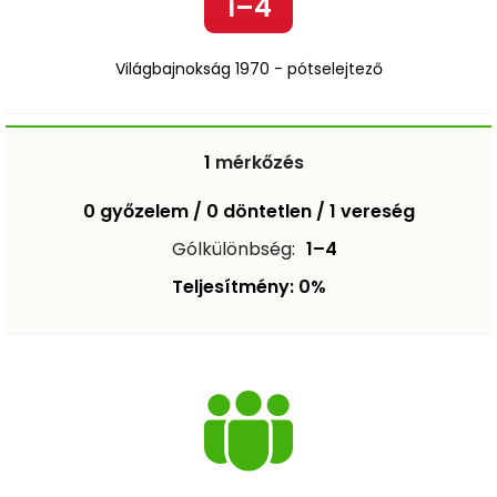
1–4
Világbajnokság 1970 - pótselejtező
1
mérkőzés
0 győzelem / 0 döntetlen / 1 vereség
Gólkülönbség:
1–4
Teljesítmény: 0%