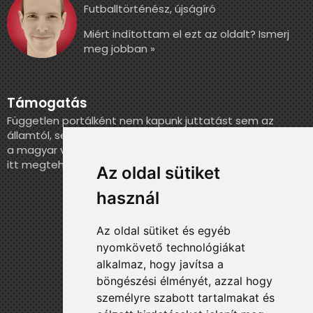
Futballtörténész, újságíró
Miért indítottam el ezt az oldalt? Ismerj
meg jobban »
Támogatás
Független portálként nem kapunk juttatást sem az
államtól, sem más szervezettől. Ha szeretnél segíteni
a magyar válogatott történelmének feldolgozásában,
itt megteheted.
Az oldal sütiket
használ
Az oldal sütiket és egyéb
nyomkövető technológiákat
alkalmaz, hogy javítsa a
böngészési élményét, azzal hogy
személyre szabott tartalmakat és