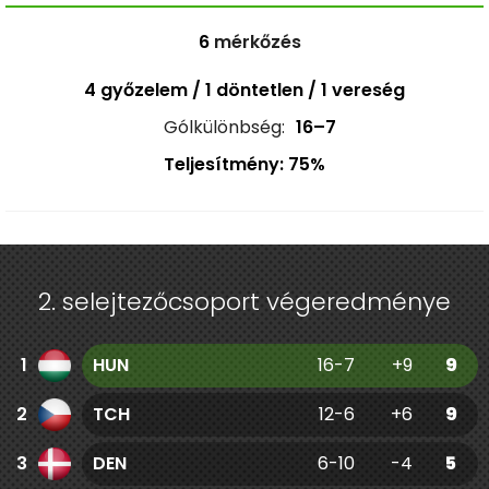
6
mérkőzés
4 győzelem / 1 döntetlen / 1 vereség
Gólkülönbség:
16–7
Teljesítmény: 75%
2. selejtezőcsoport végeredménye
1
HUN
16-7
+9
9
2
TCH
12-6
+6
9
3
DEN
6-10
-4
5