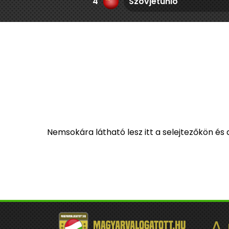
4
Szovjetunió
Nemsokára látható lesz itt a selejtezőkön és
A