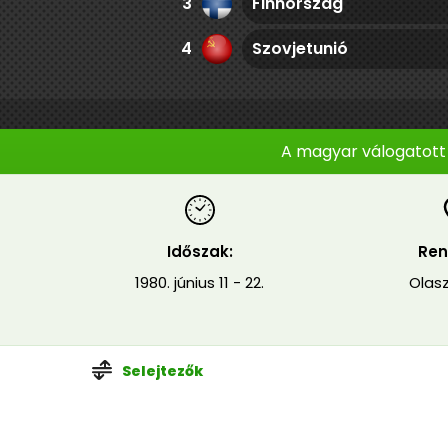
3
Finnország
4
Szovjetunió
A magyar válogatott 
Időszak:
Ren
1980. június 11 - 22.
Olas
Selejtezők