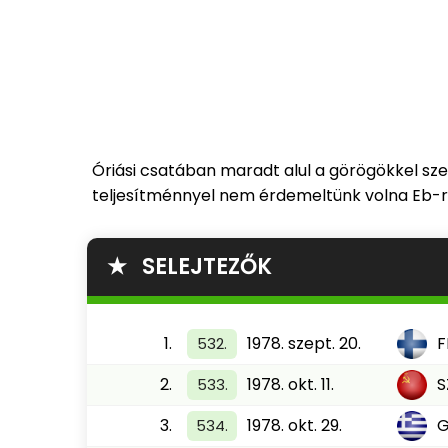
Óriási csatában maradt alul a görögökkel sz
teljesítménnyel nem érdemeltünk volna Eb-rés
★ SELEJTEZŐK
1.
1978. szept. 20.
F
532.
2.
1978. okt. 11.
S
533.
3.
1978. okt. 29.
534.