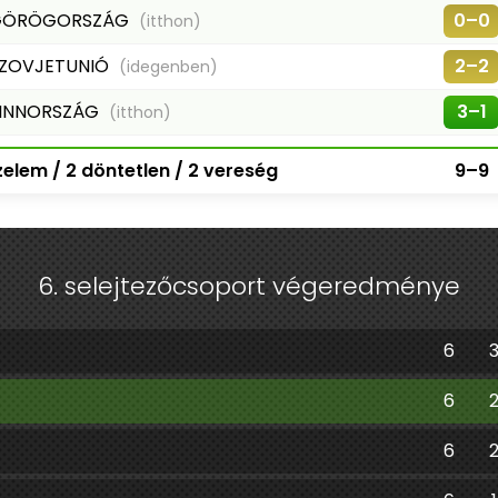
GÖRÖGORSZÁG
0–0
(itthon)
ZOVJETUNIÓ
2–2
(idegenben)
INNORSZÁG
3–1
(itthon)
elem / 2 döntetlen / 2 vereség
9–9
6. selejtezőcsoport végeredménye
6
6
6