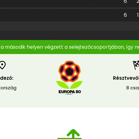
6
6
1
a második helyen végzett a selejtezőcsoportjában, így nem
dező:
Résztvevő
zország
8 cs