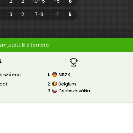
2
2
2
10-15
-5
6
3
2
7-8
-1
5
 jutott ki a tornára.
k száma:
1.
NSZK
apat
2.
Belgium
3.
Csehszlovákia