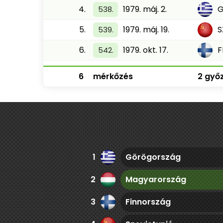
4.
1979. máj. 2.
538.
5.
1979. máj. 19.
S
539.
6.
1979. okt. 17.
F
542.
6
mérkőzés
2 győz
1
Görögország
2
Magyarország
3
Finnország