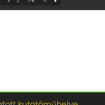
3
2
7-8
-1
5
tott kutatóműhelye