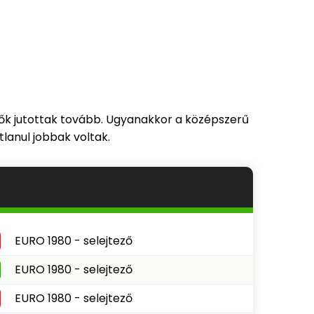
 ők jutottak tovább. Ugyanakkor a középszerű
lanul jobbak voltak.
EURO 1980 - selejtező
EURO 1980 - selejtező
EURO 1980 - selejtező