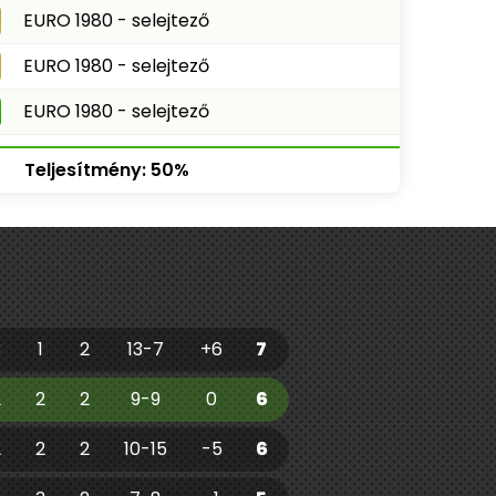
EURO 1980 - selejtező
EURO 1980 - selejtező
EURO 1980 - selejtező
Teljesítmény: 50%
3
1
2
13-7
+6
7
2
2
2
9-9
0
6
2
2
2
10-15
-5
6