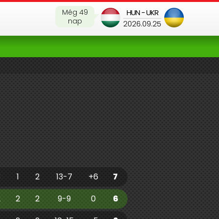
Még 49
HUN - UKR
nap
2026.09.25
3
1
2
13-7
+6
7
2
2
2
9-9
0
6