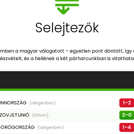
Selejtezők
emben a magyar válogatott – egyetlen pont döntött, így
zvételt, és a hellének a két párharcunkban is vitathatat
INNORSZÁG
1–2
(idegenben)
ZOVJETUNIÓ
2–0
(itthon)
GÖRÖGORSZÁG
1–4
(idegenben)