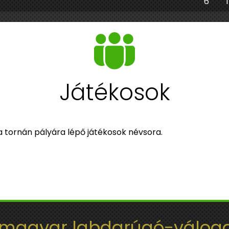
6
1
Játékosok
 a tornán pályára lépő játékosok névsora.
 magyar labdarúgó-váloga