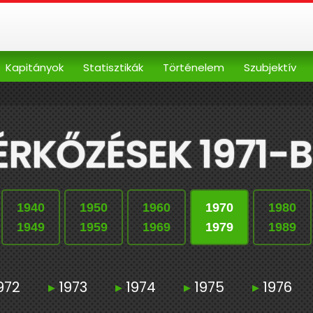
Kapitányok
Statisztikák
Történelem
Szubjektív
RKŐZÉSEK 1971-
1940
1950
1960
1970
1980
1949
1959
1969
1979
1989
972
▸
1973
▸
1974
▸
1975
▸
1976