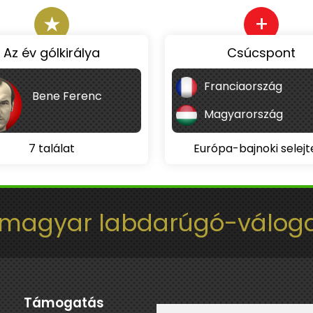
★
+
Az év gólkirálya
Csúcspont
Franciaország
Bene Ferenc
Magyarország
7 találat
Európa-bajnoki selejt
 magyar labdarúgó-váloga
Támogatás