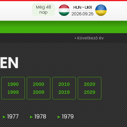
Még 48
HUN - UKR
nap
2026.09.25
« Következő év
BEN
1990
2000
2010
2020
1999
2009
2019
2029
▸
1977
▸
1978
▸
1979