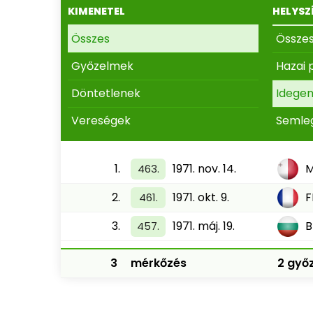
KIMENETEL
HELYSZ
Összes
Össze
Győzelmek
Hazai 
Döntetlenek
Idege
Vereségek
Semle
1.
1971. nov. 14.
463.
2.
1971. okt. 9.
F
461.
3.
1971. máj. 19.
B
457.
3
mérkőzés
2 győz