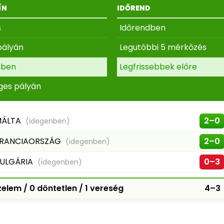
ÍN
IDŐREND
s
Időrendben
pályán
Legutóbbi 5 mérkőzés
nben
Legfrissebbek előre
ges pályán
MÁLTA
2–0
(idegenben)
RANCIAORSZÁG
2–0
(idegenben)
ULGÁRIA
0–3
(idegenben)
elem / 0 döntetlen / 1 vereség
4–3