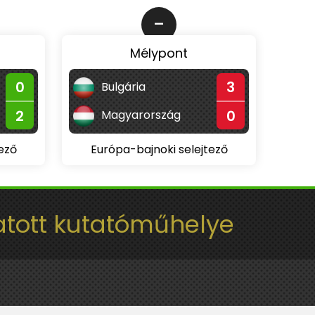
-
Mélypont
0
3
Bulgária
2
0
Magyarország
ező
Európa-bajnoki selejtező
tott kutatóműhelye