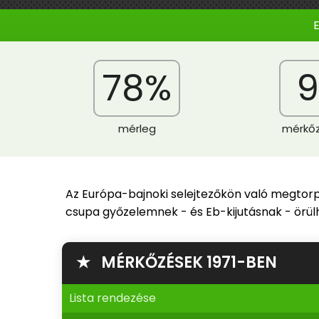
78%
9
mérleg
mérkő
Az Európa-bajnoki selejtezőkön való megtorpan
csupa győzelemnek - és Eb-kijutásnak - örülhe
★ MÉRKŐZÉSEK 1971-BEN
Lista rendezése