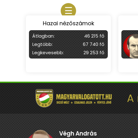
☰
Hazai nézőszámok
Átlagban:
46 215 fő
Legtöbb:
67 740 fő
Legkevesebb:
29 253 fő
A
Végh András