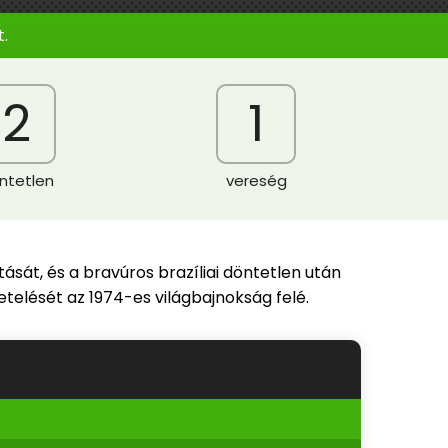
.
2
1
ntetlen
vereség
ását, és a bravúros brazíliai döntetlen után
etelését az 1974-es világbajnokság felé.