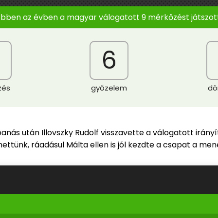
Ebben az évben a magyar válogatott 9 mérkőzést játszott
6
zés
győzelem
dö
ás után Illovszky Rudolf visszavette a válogatott irányít
ttünk, ráadásul Málta ellen is jól kezdte a csapat a men