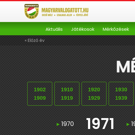
Aktuális
Játékosok
Mérkőzések
« Előző év
MÉ
1902
1910
1920
1930
1909
1919
1929
1939
1971
▸
1970
▸
1