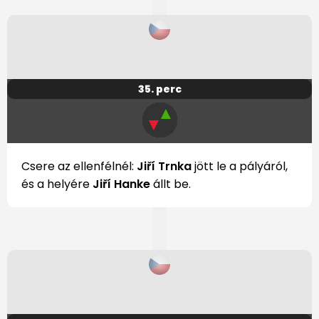
35. perc
▲
▼
Csere az ellenfélnél:
Jiří Trnka
jött le a pályáról,
és a helyére
Jiří Hanke
állt be.