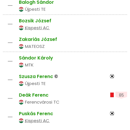
Balogh Sándor
–
Újpesti TE
Bozsik József
–
Kispesti AC
Zakariás József
–
MATEOSZ
Sándor Károly
–
MTK
Szusza Ferenc
©
–
Újpesti TE
Deák Ferenc
85
–
Ferencvárosi TC
Puskás Ferenc
–
Kispesti AC