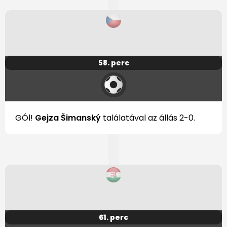
58. perc
GÓl!
Gejza Šimanský
találatával az állás 2-0.
61. perc