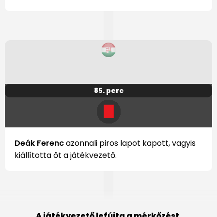
85. perc
Deák Ferenc
azonnali piros lapot kapott, vagyis
kiállította őt a játékvezető.
A játékvezető lefújta a mérkőzést.