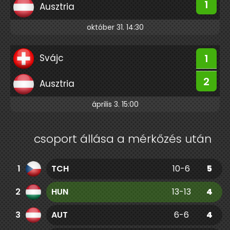
1
Ausztria
október 31. 14:30
1
Svájc
2
Ausztria
április 3. 15:00
csoport állása a mérkőzés után
1
TCH
10-6
5
2
HUN
13-13
4
3
AUT
6-6
4