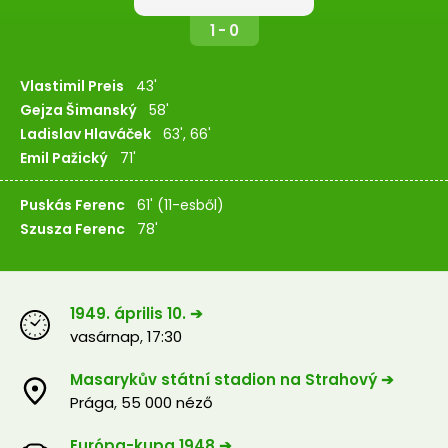
1 - 0
Vlastimil Preis
43'
Gejza Šimanský
58'
Ladislav Hlaváček
63', 66'
Emil Pažický
71'
Puskás Ferenc
61' (11-esből)
Szusza Ferenc
78'
1949. április 10. ➔
vasárnap
,
17:30
Masarykův státní stadion na Strahový ➔
Prága
,
55 000 néző
Európa-kupa 1948 ➔