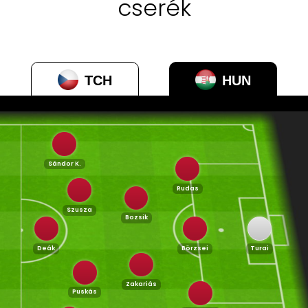
cserék
TCH
HUN
Sándor K.
Rudas
Szusza
Bozsik
Deák
Börzsei
Turai
Zakariás
Puskás