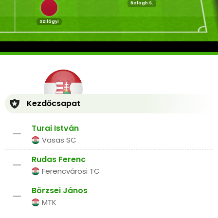
Balogh S.
Szilágyi
Kezdőcsapat
Turai István
–
Vasas SC
Rudas Ferenc
–
Ferencvárosi TC
Börzsei János
–
MTK