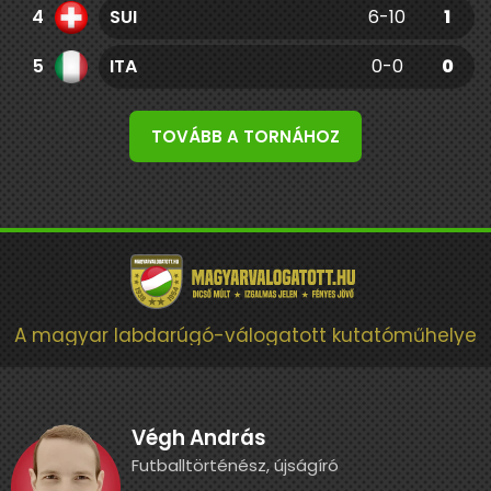
4
SUI
6-10
1
5
ITA
0-0
0
TOVÁBB A TORNÁHOZ
A magyar labdarúgó-válogatott kutatóműhelye
Végh András
Futballtörténész, újságíró