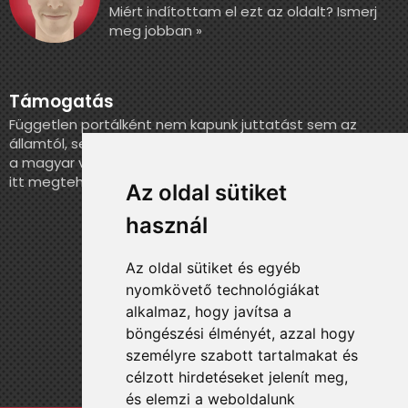
Miért indítottam el ezt az oldalt? Ismerj
meg jobban »
Támogatás
Független portálként nem kapunk juttatást sem az
államtól, sem más szervezettől. Ha szeretnél segíteni
a magyar válogatott történelmének feldolgozásában,
itt megteheted.
Az oldal sütiket
használ
Az oldal sütiket és egyéb
nyomkövető technológiákat
alkalmaz, hogy javítsa a
böngészési élményét, azzal hogy
személyre szabott tartalmakat és
célzott hirdetéseket jelenít meg,
és elemzi a weboldalunk