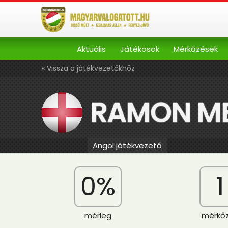
Aktuális
Játékosok
Mérkőzések
« Vissza a játékvezetőkhöz
RAMON M
Angol játékvezető
0%
1
mérleg
mérkő