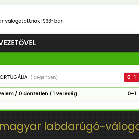
r válogatottnak 1933-ban.
VEZETŐVEL
ORTUGÁLIA
0–1
(idegenben)
elem / 0 döntetlen / 1 vereség
0–1
 magyar labdarúgó-váloga