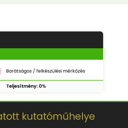
Barátságos / felkészülési mérkőzés
Teljesítmény: 0%
tott kutatóműhelye