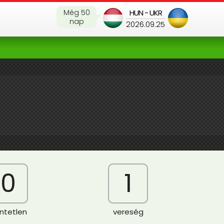
Még 50
HUN - UKR
nap
2026.09.25
0
1
ntetlen
vereség