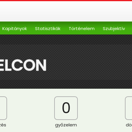
Kapitányok
Statisztikák
Történelem
Szubjektív
ELCON
0
zés
győzelem
dö