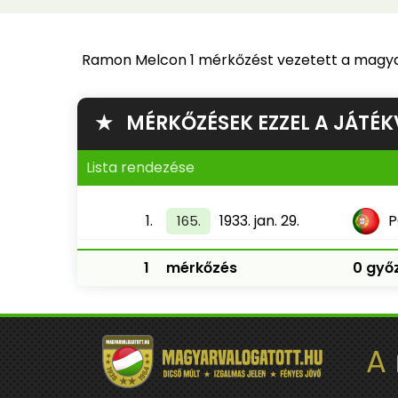
Ramon Melcon 1 mérkőzést vezetett a magya
★ MÉRKŐZÉSEK EZZEL A JÁTÉK
Lista rendezése
1.
1933. jan. 29.
P
165.
1
mérkőzés
0 győz
A