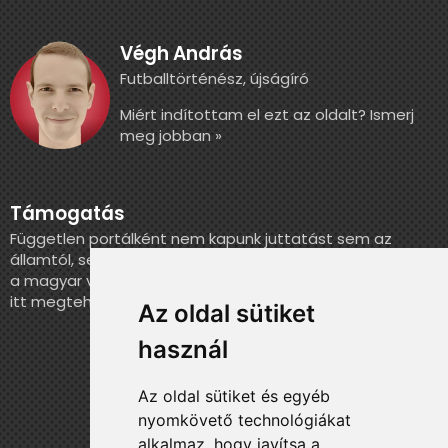
Végh András
Futballtörténész, újságíró
Miért indítottam el ezt az oldalt? Ismerj
meg jobban »
Támogatás
Független portálként nem kapunk juttatást sem az
államtól, sem más szervezettől. Ha szeretnél segíteni
a magyar válogatott történelmének feldolgozásában,
itt megteheted.
Az oldal sütiket
használ
Az oldal sütiket és egyéb
nyomkövető technológiákat
alkalmaz, hogy javítsa a