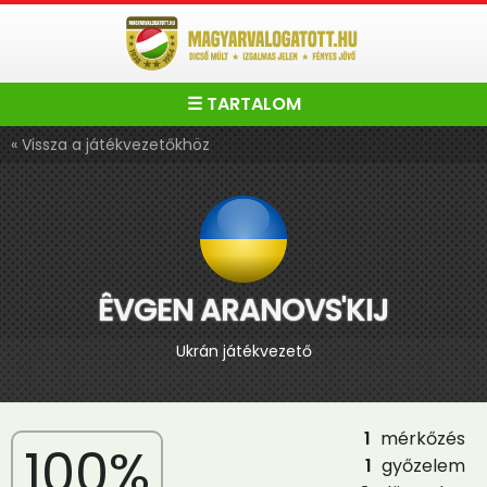
☰ TARTALOM
« Vissza a játékvezetőkhöz
ÊVGEN ARANOVS'KIJ
Ukrán játékvezető
1
mérkőzés
100%
1
győzelem