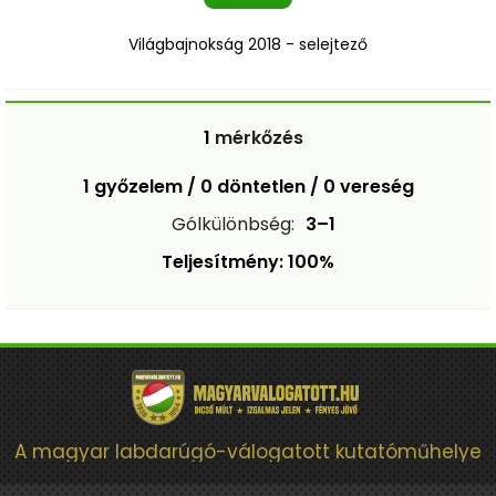
Világbajnokság 2018 - selejtező
1
mérkőzés
1 győzelem / 0 döntetlen / 0 vereség
Gólkülönbség:
3–1
Teljesítmény: 100%
A magyar labdarúgó-válogatott kutatóműhelye