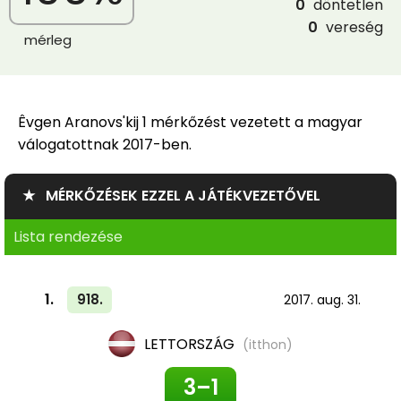
0
döntetlen
0
vereség
mérleg
Êvgen Aranovs'kij 1 mérkőzést vezetett a magyar
válogatottnak 2017-ben.
★ MÉRKŐZÉSEK EZZEL A JÁTÉKVEZETŐVEL
Lista rendezése
1.
918.
2017. aug. 31.
LETTORSZÁG
(itthon)
3–1