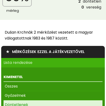
2
döntetlen
0
vereség
mérleg
Dušan Krchnák 2 mérkőzést vezetett a magyar
válogatottnak 1983 és 1987 között.
★ MÉRKŐZÉSEK EZZEL A JÁTÉKVEZETŐVEL
Lista rendezése
KIMENETEL
Összes
Győzelmek
Döntetlenek