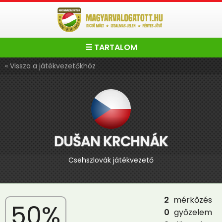
☰ TARTALOM
« Vissza a játékvezetőkhöz
DUŠAN KRCHNÁK
Csehszlovák játékvezető
2
mérkőzés
50%
0
győzelem