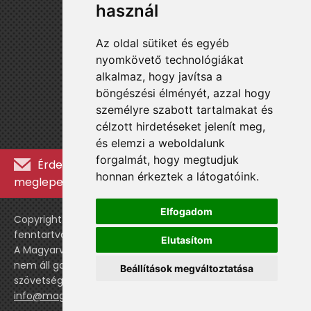
használ
Az oldal sütiket és egyéb
nyomkövető technológiákat
alkalmaz, hogy javítsa a
böngészési élményét, azzal hogy
személyre szabott tartalmakat és
célzott hirdetéseket jelenít meg,
és elemzi a weboldalunk
forgalmát, hogy megtudjuk
Érdekességekért, kulisszatitkokért és
honnan érkeztek a látogatóink.
meglepetésekért iratkozz fel a hírlevélre »
Elfogadom
Copyright © WebshopLady 2007-2026 Minden jog
fenntartva, kivéve a külön feltüntetett esetekben.
Elutasítom
A Magyarvalogatott.hu egy nemhivatalos történeti oldal,
nem áll gazdasági kapcsolatban a labdarúgó
Beállítások megváltoztatása
szövetséggel vagy a válogatott stábjával.
info@magyarvalogatott.hu
|
Adatvédelmi nyilatkozat
cookie-beállítások