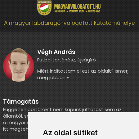
A magyar labdarúgó-válogatott kutatóműhelye
Végh András
Futballtörténész, újságíró
Miért indítottam el ezt az oldalt? Ismerj
meg jobban »
Támogatás
Független portálként nem kapunk juttatást sem az
államtól, sem más szervezettől. Ha szeretnél segíteni
a magyar válogatott történelmének feldolgozásában,
itt megteheted.
Az oldal sütiket