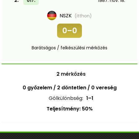
2.
617.
1987. nov. 18.
NSZK
(itthon)
0–0
Barátságos / felkészülési mérkőzés
2
mérkőzés
0 győzelem / 2 döntetlen / 0 vereség
Gólkülönbség:
1–1
Teljesítmény: 50%