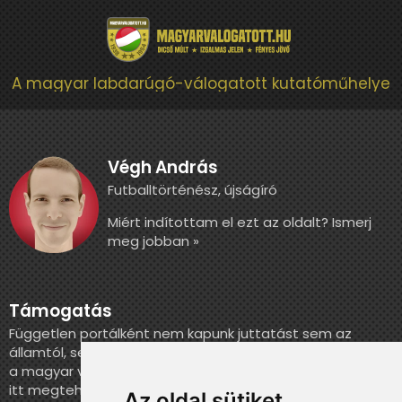
A magyar labdarúgó-válogatott kutatóműhelye
Végh András
Futballtörténész, újságíró
Miért indítottam el ezt az oldalt? Ismerj
meg jobban »
Támogatás
Független portálként nem kapunk juttatást sem az
államtól, sem más szervezettől. Ha szeretnél segíteni
a magyar válogatott történelmének feldolgozásában,
itt megteheted.
Az oldal sütiket