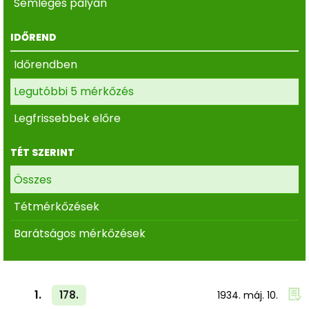
Semleges pályán
IDŐREND
Időrendben
Legutóbbi 5 mérkőzés
Legfrissebbek előre
TÉT SZERINT
Összes
Tétmérkőzések
Barátságos mérkőzések
1.
178.
1934. máj. 10.