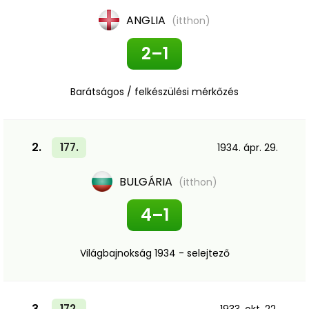
ANGLIA
(itthon)
2–1
Barátságos / felkészülési mérkőzés
2.
177.
1934. ápr. 29.
BULGÁRIA
(itthon)
4–1
Világbajnokság 1934 - selejtező
3.
172.