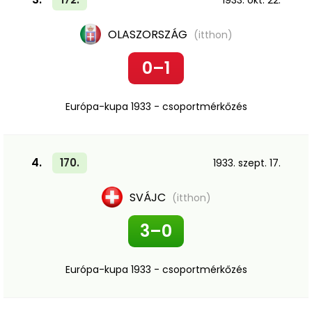
1933. okt. 22.
OLASZORSZÁG
(itthon)
0–1
Európa-kupa 1933 - csoportmérkőzés
4.
170.
1933. szept. 17.
SVÁJC
(itthon)
3–0
Európa-kupa 1933 - csoportmérkőzés