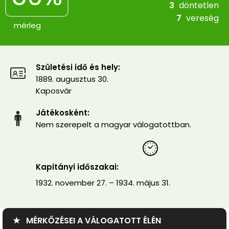
3
döntetlen
7
vereség
mérleg
Születési idő és hely:
1889. augusztus 30.
Kaposvár
Játékosként:
Nem szerepelt a magyar válogatottban.
Kapitányi időszakai:
1932. november 27. – 1934. május 31.
★ MÉRKŐZÉSEI A VÁLOGATOTT ÉLÉN