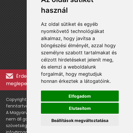
használ
Az oldal sütiket és egyéb
nyomkövető technológiákat
alkalmaz, hogy javítsa a
böngészési élményét, azzal hogy
személyre szabott tartalmakat és
célzott hirdetéseket jelenít meg,
és elemzi a weboldalunk
forgalmát, hogy megtudjuk
Érdekességekért, kulisszatitkokért és
honnan érkeztek a látogatóink.
meglepetésekért iratkozz fel a hírlevélre »
Elfogadom
Copyright © WebshopLady 2007-2026 Minden jog
fenntartva, kivéve a külön feltüntetett esetekben.
Elutasítom
A Magyarvalogatott.hu egy nemhivatalos történeti oldal,
nem áll gazdasági kapcsolatban a labdarúgó
Beállítások megváltoztatása
szövetséggel vagy a válogatott stábjával.
info@magyarvalogatott.hu
|
Adatvédelmi nyilatkozat