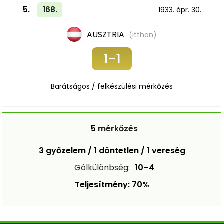
5.
168.
1933. ápr. 30.
AUSZTRIA
(itthon)
1–1
Barátságos / felkészülési mérkőzés
5
mérkőzés
3 győzelem / 1 döntetlen / 1 vereség
Gólkülönbség:
10–4
Teljesítmény: 70%