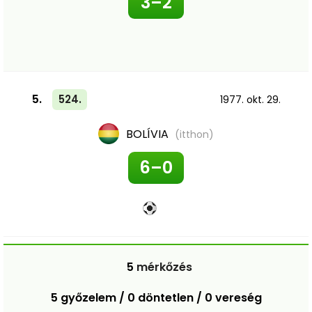
3–2
5.
524.
1977. okt. 29.
BOLÍVIA
(itthon)
6–0
5
mérkőzés
5 győzelem / 0 döntetlen / 0 vereség