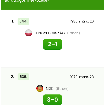
Barátságos mérkőzések
1.
544.
1980. márc. 26.
LENGYELORSZÁG
(itthon)
2–1
2.
536.
1979. márc. 28.
NDK
(itthon)
3–0