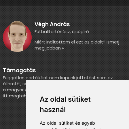
Végh András
Futballtörténész, újságíró
Miért indítottam el ezt az oldalt? Ismerj
meg jobban »
Támogatás
Független portálként nem kapunk juttatást sem az
államtól, sem más szervezettől. Ha szeretnél segíteni
a magyar válogatott történelmének feldolgozásában,
itt megteheted.
Az oldal sütiket
használ
Az oldal sütiket és egyéb