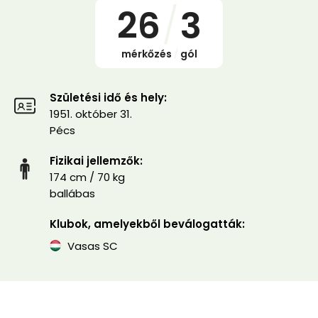
26
/
3
mérkőzés
/
gól
Születési idő és hely:
1951. október 31.
Pécs
Fizikai jellemzők:
174 cm / 70 kg
ballábas
Klubok, amelyekből beválogatták:
Vasas SC