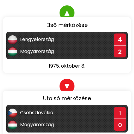
▲
Első mérkőzése
4
Lengyelország
2
Magyarország
1975. október 8.
▼
Utolsó mérkőzése
1
Csehszlovákia
0
Magyarország