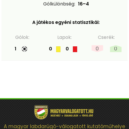
Gólkülönbség:
16–4
A játékos egyéni statisztikái:
Gólok:
Lapok:
Cserék:
0
0
1
0
0
A magyar labdarúgó-válogatott kutatóműhelye