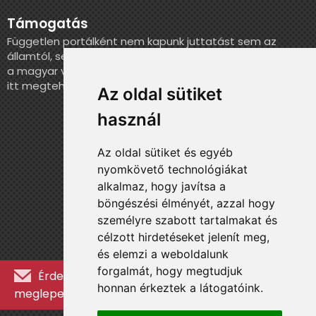
Támogatás
Független portálként nem kapunk juttatást sem az
államtól, sem más szervezettől. Ha szeretnél segíteni
a magyar válogatott történelmének feldolgozásában,
itt megteheted.
Az oldal sütiket
használ
Az oldal sütiket és egyéb
nyomkövető technológiákat
alkalmaz, hogy javítsa a
böngészési élményét, azzal hogy
személyre szabott tartalmakat és
célzott hirdetéseket jelenít meg,
és elemzi a weboldalunk
forgalmát, hogy megtudjuk
Érdekességekért, kulisszatitkokért és
honnan érkeztek a látogatóink.
meglepetésekért iratkozz fel a hírlevélre »