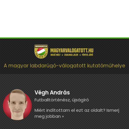
A magyar labdarúgó-válogatott kutatóműhelye
Végh András
Futballtörténész, újságíró
Miért indítottam el ezt az oldalt? Ismerj
meg jobban »