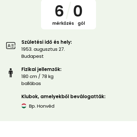
6
/
0
mérkőzés
/
gól
Születési idő és hely:
1953. augusztus 27.
Budapest
Fizikai jellemzők:
180 cm / 78 kg
ballábas
Klubok, amelyekből beválogatták:
Bp. Honvéd