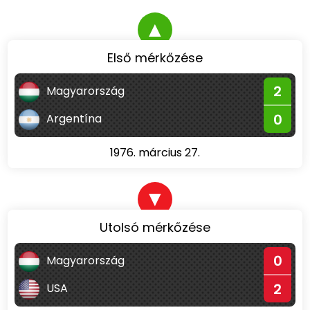
▲
Első mérkőzése
2
Magyarország
0
Argentína
1976. március 27.
▼
Utolsó mérkőzése
0
Magyarország
2
USA