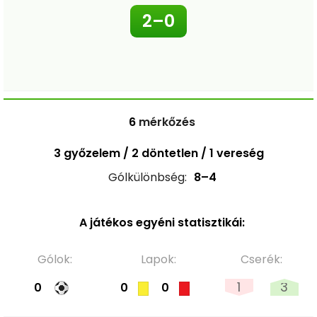
2–0
6
mérkőzés
3 győzelem / 2 döntetlen / 1 vereség
Gólkülönbség:
8–4
A játékos egyéni statisztikái:
Gólok:
Lapok:
Cserék:
1
3
0
0
0