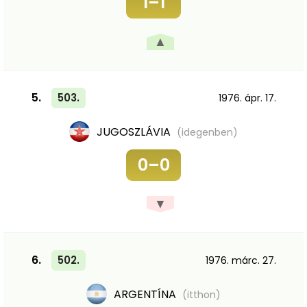
1–1
▲
5.
503.
1976. ápr. 17.
JUGOSZLÁVIA
(idegenben)
0–0
▼
6.
502.
1976. márc. 27.
ARGENTÍNA
(itthon)