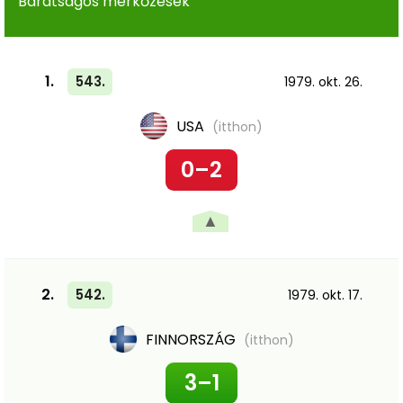
Barátságos mérkőzések
1.
543.
1979. okt. 26.
USA
(itthon)
0–2
▲
2.
542.
1979. okt. 17.
FINNORSZÁG
(itthon)
3–1