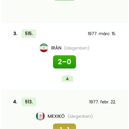
3.
515.
1977. márc. 15.
IRÁN
(idegenben)
2–0
▲
4.
513.
1977. febr. 22.
MEXIKÓ
(idegenben)