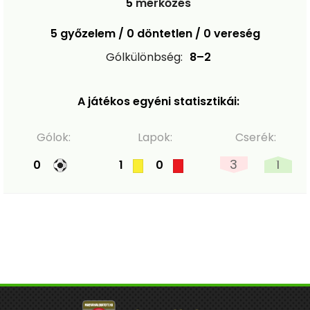
5
mérkőzés
5 győzelem / 0 döntetlen / 0 vereség
Gólkülönbség:
8–2
A játékos egyéni statisztikái:
Gólok:
Lapok:
Cserék:
3
1
0
1
0