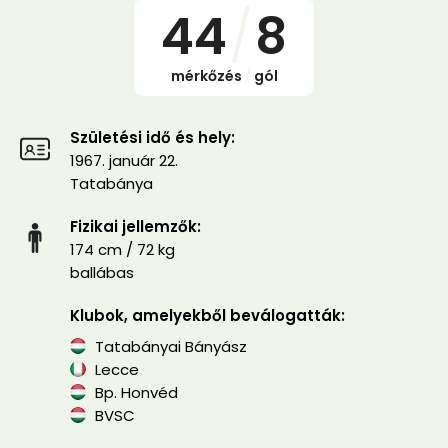
44
/
8
mérkőzés
/
gól
Születési idő és hely:
1967. január 22.
Tatabánya
Fizikai jellemzők:
174 cm / 72 kg
ballábas
Klubok, amelyekből beválogatták:
Tatabányai Bányász
Lecce
Bp. Honvéd
BVSC