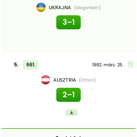
UKRAJNA
(idegenben)
3–1
5.
661.
1992. márc. 25.
AUSZTRIA
(itthon)
2–1
▲