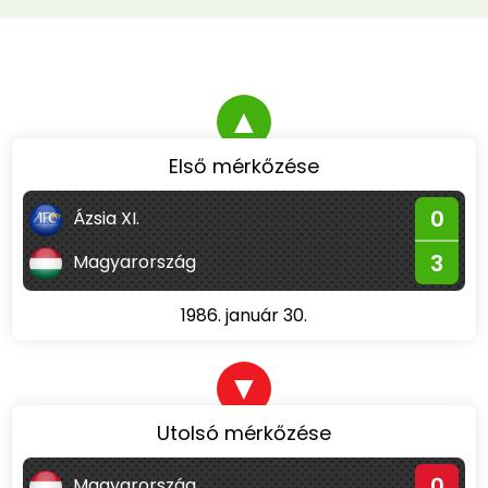
▲
Első mérkőzése
0
Ázsia XI.
3
Magyarország
1986. január 30.
▼
Utolsó mérkőzése
0
Magyarország