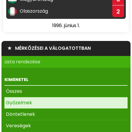
2
Olaszország
1996. június 1.
★ MÉRKŐZÉSEI A VÁLOGATOTTBAN
Lista rendezése
KIMENETEL
Összes
Győzelmek
Döntetlenek
Vereségek