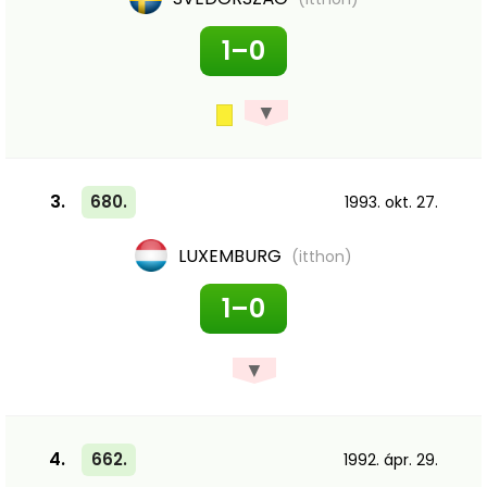
1–0
▼
3.
680.
1993. okt. 27.
LUXEMBURG
(itthon)
1–0
▼
4.
662.
1992. ápr. 29.