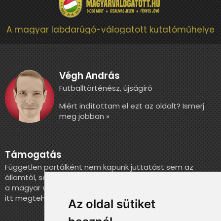
A magyar labdarúgó-válogatott kutatóműhelye
Végh András
Futballtörténész, újságíró
Miért indítottam el ezt az oldalt? Ismerj
meg jobban »
Támogatás
Független portálként nem kapunk juttatást sem az
államtól, sem más szervezettől. Ha szeretnél segíteni
a magyar válogatott történelmének feldolgozásában,
itt megteheted.
Az oldal sütiket