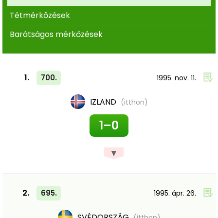
Tétmérkőzések
Barátságos mérkőzések
1.
700.
1995. nov. 11.
IZLAND
(itthon)
1–0
▼
2.
695.
1995. ápr. 26.
SVÉDORSZÁG
(itthon)