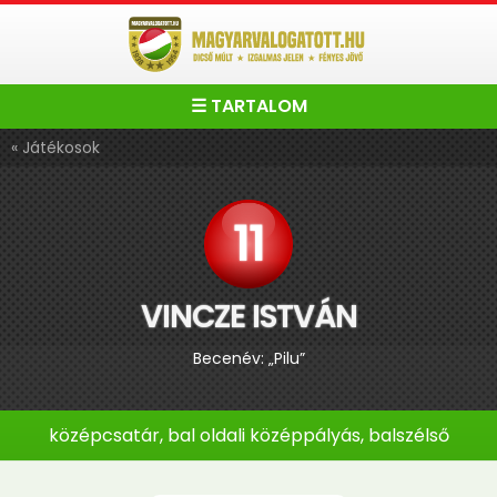
☰ TARTALOM
« Játékosok
11
VINCZE ISTVÁN
Becenév: „Pilu”
középcsatár, bal oldali középpályás, balszélső