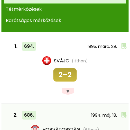
Tétmérkőzések
Barátságos mérkőzések
1.
694.
1995. márc. 29.
SVÁJC
(itthon)
2–2
▼
2.
686.
1994. máj. 18.
HORVÁTORSZÁG
(itthon)