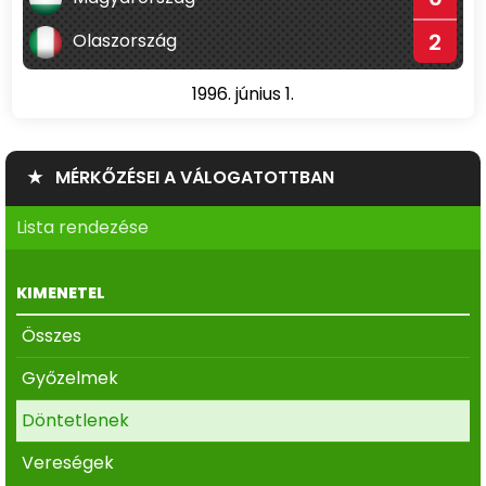
2
Olaszország
1996. június 1.
★ MÉRKŐZÉSEI A VÁLOGATOTTBAN
Lista rendezése
KIMENETEL
Összes
Győzelmek
Döntetlenek
Vereségek