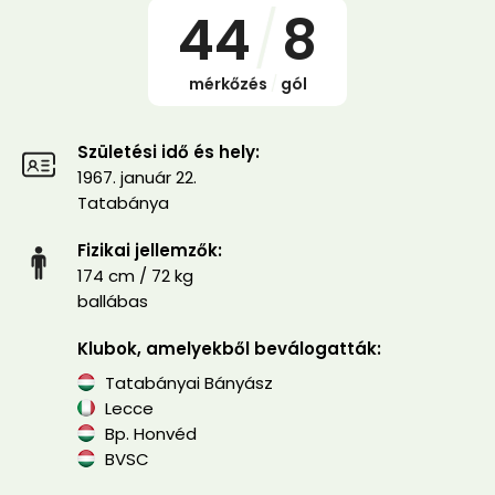
44
/
8
mérkőzés
/
gól
Születési idő és hely:
1967. január 22.
Tatabánya
Fizikai jellemzők:
174 cm / 72 kg
ballábas
Klubok, amelyekből beválogatták:
Tatabányai Bányász
Lecce
Bp. Honvéd
BVSC