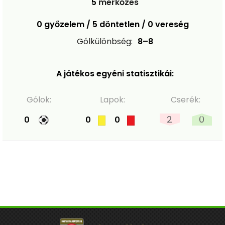
5
mérkőzés
0 győzelem / 5 döntetlen / 0 vereség
Gólkülönbség:
8–8
A játékos egyéni statisztikái:
Gólok:
Lapok:
Cserék:
2
0
0
0
0