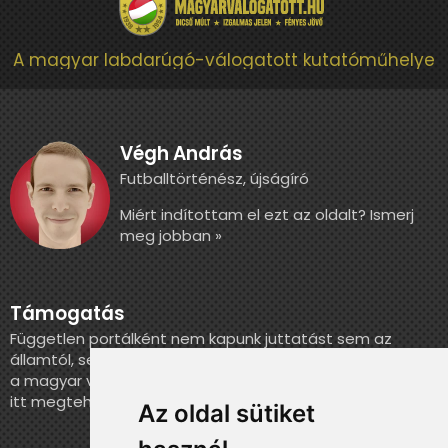
A magyar labdarúgó-válogatott kutatóműhelye
Végh András
Futballtörténész, újságíró
Miért indítottam el ezt az oldalt? Ismerj
meg jobban »
Támogatás
Független portálként nem kapunk juttatást sem az
államtól, sem más szervezettől. Ha szeretnél segíteni
a magyar válogatott történelmének feldolgozásában,
itt megteheted.
Az oldal sütiket