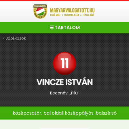
☰ TARTALOM
« Játékosok
11
VINCZE ISTVÁN
Becenév: „Pilu”
középcsatár, bal oldali középpályás, balszélső