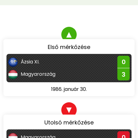
▲
Első mérkőzése
0
Ázsia XI.
3
Magyarország
1986. január 30.
▼
Utolsó mérkőzése
0
Magyarország