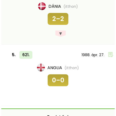
DÁNIA
(itthon)
2–2
▼
5.
621.
1988. ápr. 27.
ANGLIA
(itthon)
0–0