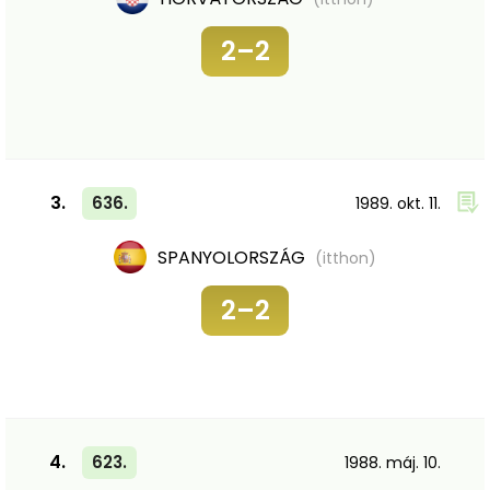
2–2
3.
636.
1989. okt. 11.
SPANYOLORSZÁG
(itthon)
2–2
4.
623.
1988. máj. 10.