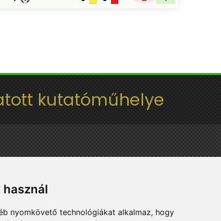
tott kutatóműhelye
t használ
gyéb nyomkövető technológiákat alkalmaz, hogy