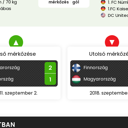
 / 70 kg
mérkőzés
/
gól
1. FC Nür
lábas
1.FC Kais
DC Unite
▲
▼
lső mérkőzése
Utolsó mérkőz
2
arország
Finnország
1
rszág
Magyarország
11. szeptember 2.
2018. szeptember
TBAN