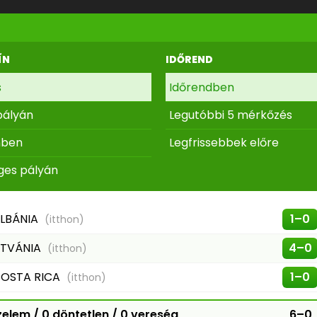
ÍN
IDŐREND
s
Időrendben
pályán
Legutóbbi 5 mérkőzés
nben
Legfrissebbek előre
ges pályán
LBÁNIA
1–0
(itthon)
ITVÁNIA
4–0
(itthon)
OSTA RICA
1–0
(itthon)
elem / 0 döntetlen / 0 vereség
6–0