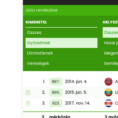
Lista rendezése
KIMENETEL
HELYSZ
Összes
Össze
Győzelmek
Hazai 
Döntetlenek
Idege
Vereségek
Semle
1.
2014. jún. 4.
A
887.
2.
2015. jún. 5.
L
895.
3.
2017. nov. 14.
C
923.
3
mérkőzés
3 győz