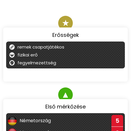
★
Erősségek
remek csapatjátékos
fizikai erő
fegyelmezettség
▲
Első mérkőzése
5
Németország