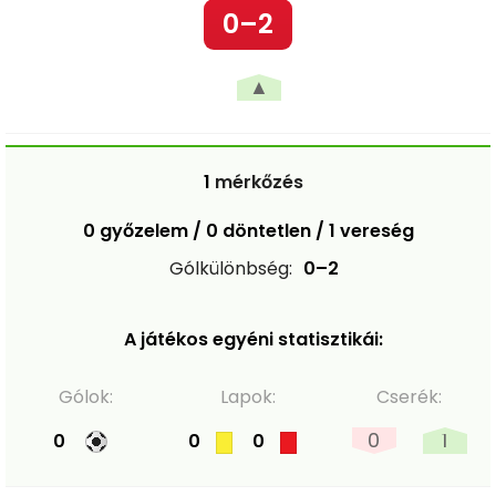
0–2
▲
1
mérkőzés
0 győzelem / 0 döntetlen / 1 vereség
Gólkülönbség:
0–2
A játékos egyéni statisztikái:
Gólok:
Lapok:
Cserék:
0
1
0
0
0