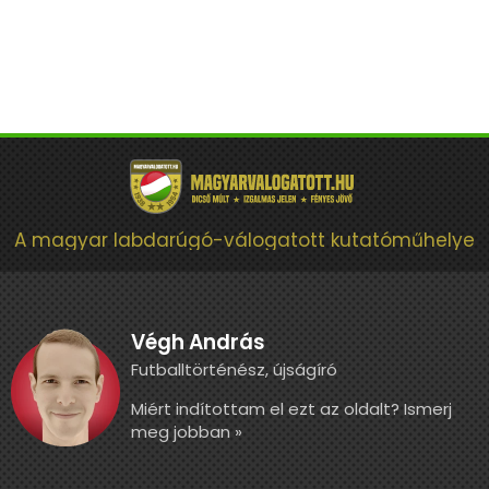
A magyar labdarúgó-válogatott kutatóműhelye
Végh András
Futballtörténész, újságíró
Miért indítottam el ezt az oldalt? Ismerj
meg jobban »