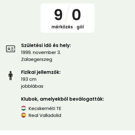
9
/
0
mérkőzés
/
gól
Születési idő és hely:
1999. november 3.
Zalaegerszeg
Fizikai jellemzők:
193 cm
jobblábas
Klubok, amelyekből beválogatták:
Kecskeméti TE
Real Valladolid