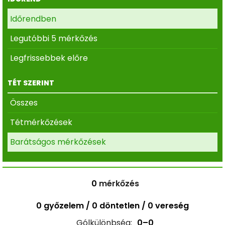
Időrendben
Legutóbbi 5 mérkőzés
Legfrissebbek előre
TÉT SZERINT
Összes
Tétmérkőzések
Barátságos mérkőzések
0
mérkőzés
0 győzelem / 0 döntetlen / 0 vereség
Gólkülönbség:
0–0