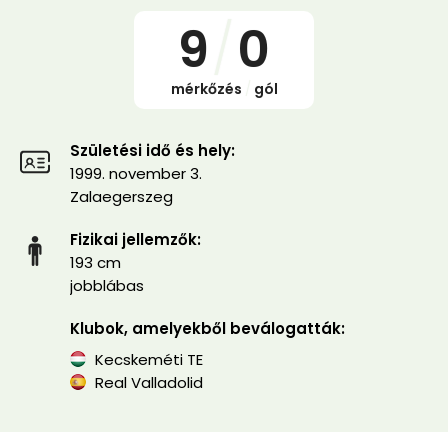
9
/
0
mérkőzés
/
gól
Születési idő és hely:
1999. november 3.
Zalaegerszeg
Fizikai jellemzők:
193 cm
jobblábas
Klubok, amelyekből beválogatták:
Kecskeméti TE
Real Valladolid