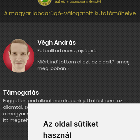
A magyar labdarúgó-válogatott kutatóműhelye
Végh András
Futballtörténész, újságíró
Miért indítottam el ezt az oldalt? Ismerj
meg jobban »
Támogatás
Független portálként nem kapunk juttatást sem az
államtól, sem más szervezettől. Ha szeretnél segíteni
a magyar válogatott történelmének feldolgozásában,
itt megteheted.
Az oldal sütiket
használ