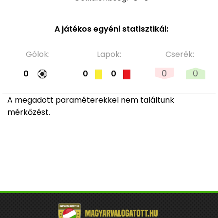
A játékos egyéni statisztikái:
Gólok:
Lapok:
Cserék:
0
0
0
0
0
A megadott paraméterekkel nem találtunk
mérkőzést.