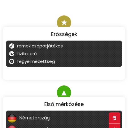
★
Erősségek
remek csapatjátékos
fizikai erő
fegyelmezettség
▲
Első mérkőzése
5
Németország