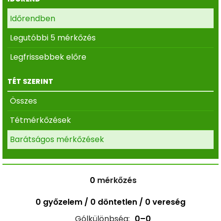
Időrendben
Legutóbbi 5 mérkőzés
Legfrissebbek előre
TÉT SZERINT
Összes
Tétmérkőzések
Barátságos mérkőzések
0
mérkőzés
0 győzelem / 0 döntetlen / 0 vereség
Gólkülönbség:
0–0