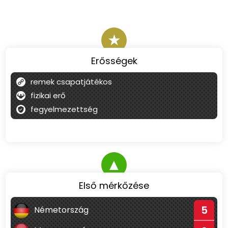
★
Erősségek
remek csapatjátékos
fizikai erő
fegyelmezettség
▲
Első mérkőzése
5
Németország