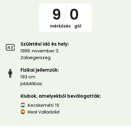
9
/
0
mérkőzés
/
gól
Születési idő és hely:
1999. november 3.
Zalaegerszeg
Fizikai jellemzők:
193 cm
jobblábas
Klubok, amelyekből beválogatták:
Kecskeméti TE
Real Valladolid