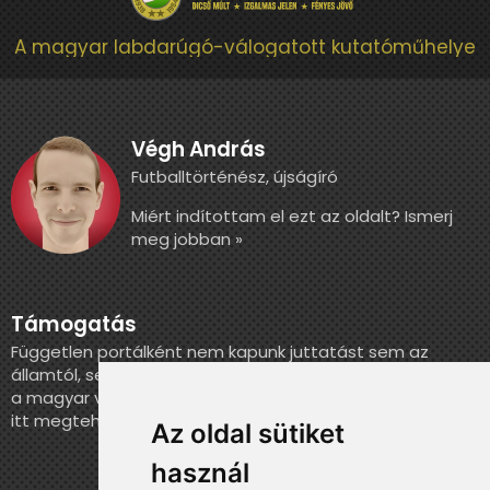
A magyar labdarúgó-válogatott kutatóműhelye
Végh András
Futballtörténész, újságíró
Miért indítottam el ezt az oldalt? Ismerj
meg jobban »
Támogatás
Független portálként nem kapunk juttatást sem az
államtól, sem más szervezettől. Ha szeretnél segíteni
a magyar válogatott történelmének feldolgozásában,
itt megteheted.
Az oldal sütiket
használ