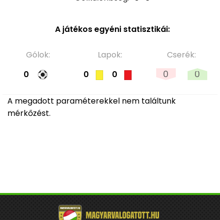
A játékos egyéni statisztikái:
Gólok:
Lapok:
Cserék:
0
0
0
0
0
A megadott paraméterekkel nem találtunk
mérkőzést.