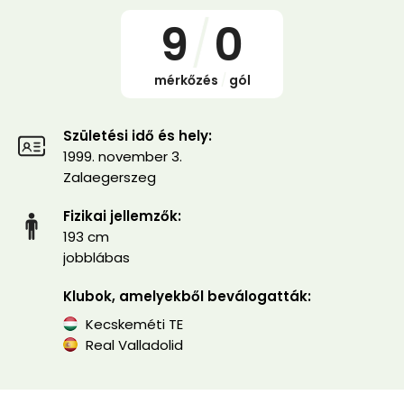
9
/
0
mérkőzés
/
gól
Születési idő és hely:
1999. november 3.
Zalaegerszeg
Fizikai jellemzők:
193 cm
jobblábas
Klubok, amelyekből beválogatták:
Kecskeméti TE
Real Valladolid