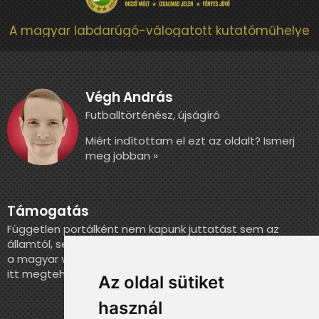
A magyar labdarúgó-válogatott kutatóműhelye
Végh András
Futballtörténész, újságíró
Miért indítottam el ezt az oldalt? Ismerj
meg jobban »
Támogatás
Független portálként nem kapunk juttatást sem az
államtól, sem más szervezettől. Ha szeretnél segíteni
a magyar válogatott történelmének feldolgozásában,
itt megteheted.
Az oldal sütiket
használ