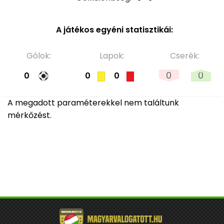
A játékos egyéni statisztikái:
Gólok:
Lapok:
Cserék:
0
0
0
0
0
A megadott paraméterekkel nem találtunk
mérkőzést.