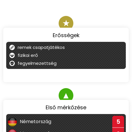
★
Erősségek
remek csapatjátékos
fizikai erő
fegyelmezettség
▲
Első mérkőzése
5
Németország