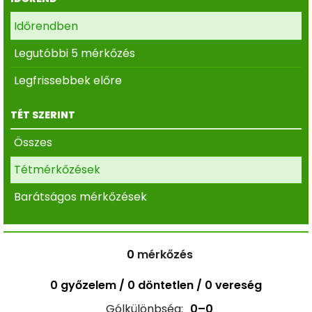
Időrendben
Legutóbbi 5 mérkőzés
Legfrissebbek előre
TÉT SZERINT
Összes
Tétmérkőzések
Barátságos mérkőzések
0
mérkőzés
0 győzelem / 0 döntetlen / 0 vereség
Gólkülönbség:
0–0