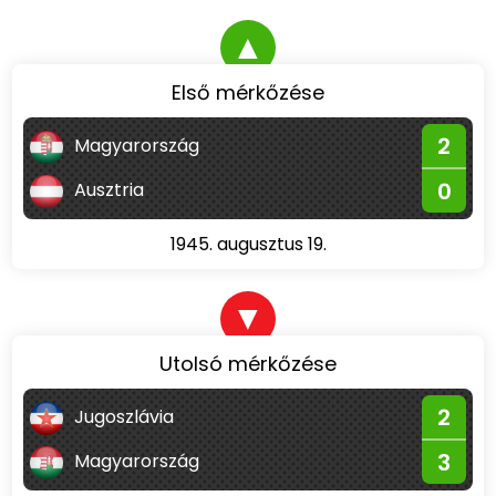
▲
Első mérkőzése
2
Magyarország
0
Ausztria
1945. augusztus 19.
▼
Utolsó mérkőzése
2
Jugoszlávia
3
Magyarország