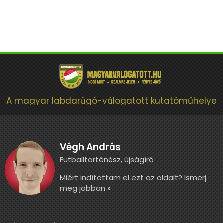
A magyar labdarúgó-válogatott kutatóműhelye
Végh András
Futballtörténész, újságíró
Miért indítottam el ezt az oldalt? Ismerj
meg jobban »