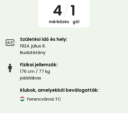
4
/
1
mérkőzés
/
gól
Születési idő és hely:
1924. július 6.
Budatétény
Fizikai jellemzők:
176 cm / 77 kg
jobblábas
Klubok, amelyekből beválogatták:
Ferencvárosi TC