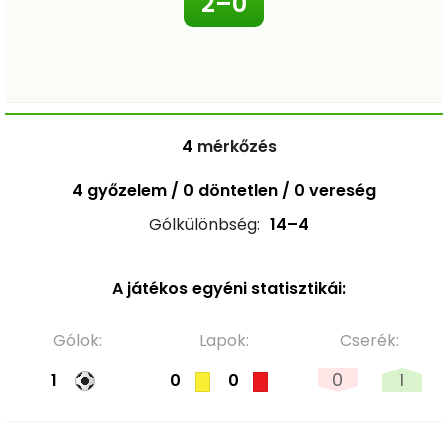
2–0
4
mérkőzés
4 győzelem / 0 döntetlen / 0 vereség
Gólkülönbség:
14–4
A játékos egyéni statisztikái:
Gólok:
Lapok:
Cserék:
0
1
1
0
0