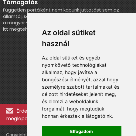
Támogatás
Független portálként nem kapunk juttatást sem az
államtól, sem más szervezettől. Ha szeretnél segíteni
a magyar válogatott történelmének feldolgozásában,
itt megteheted.
Az oldal sütiket
használ
Az oldal sütiket és egyéb
nyomkövető technológiákat
alkalmaz, hogy javítsa a
böngészési élményét, azzal hogy
személyre szabott tartalmakat és
célzott hirdetéseket jelenít meg,
és elemzi a weboldalunk
forgalmát, hogy megtudjuk
Érdekességekért, kulisszatitkokért és
honnan érkeztek a látogatóink.
meglepetésekért iratkozz fel a hírlevélre »
Elfogadom
Copyright © WebshopLady 2007-2026 Minden jog