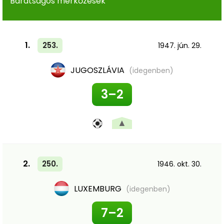
Barátságos mérkőzések
1.
253.
1947. jún. 29.
JUGOSZLÁVIA
(idegenben)
3–2
▲
2.
250.
1946. okt. 30.
LUXEMBURG
(idegenben)
7–2