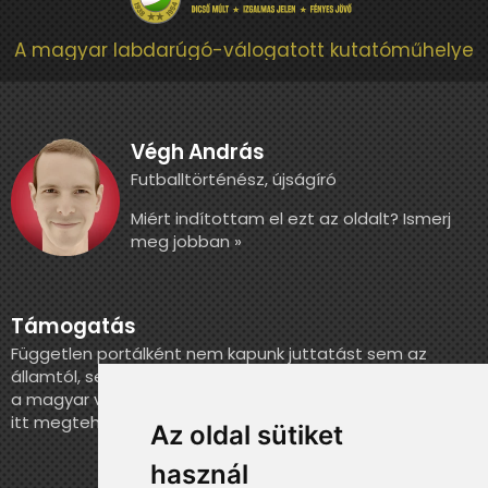
A magyar labdarúgó-válogatott kutatóműhelye
Végh András
Futballtörténész, újságíró
Miért indítottam el ezt az oldalt? Ismerj
meg jobban »
Támogatás
Független portálként nem kapunk juttatást sem az
államtól, sem más szervezettől. Ha szeretnél segíteni
a magyar válogatott történelmének feldolgozásában,
itt megteheted.
Az oldal sütiket
használ