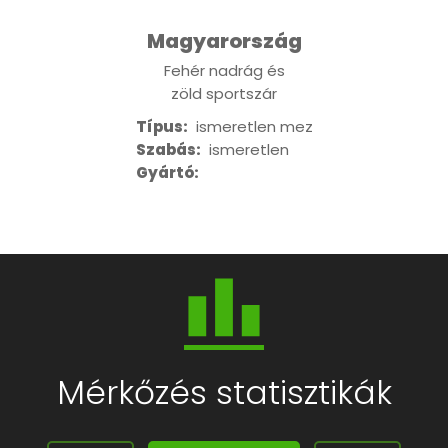
Magyarország
Fehér nadrág és
zöld sportszár
Típus:
ismeretlen mez
Szabás:
ismeretlen
Gyártó:
Mérkőzés statisztikák