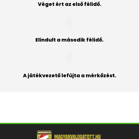
Véget ért az első félidő.
Elindult a második félidő.
A játékvezető lefújta a mérkőzést.