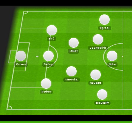
Egresi
Bíró
Zsengellér
Lakat
Csikós
Szűcs
Mike
Sárosi B.
Szusza
Rudas
Illovszky