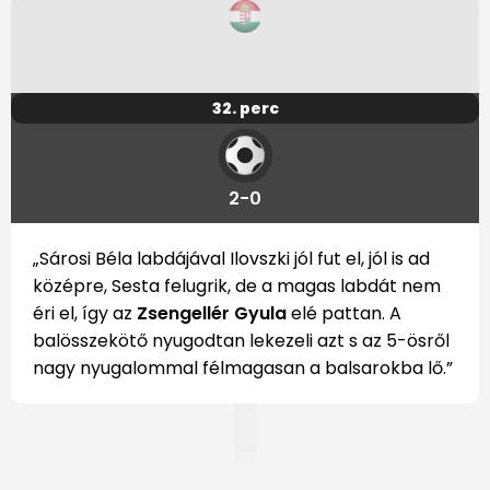
32. perc
2-0
„Sárosi Béla labdájával Ilovszki jól fut el, jól is ad
középre, Sesta felugrik, de a magas labdát nem
éri el, így az
Zsengellér Gyula
elé pattan. A
balösszekötő nyugodtan lekezeli azt s az 5-ösről
nagy nyugalommal félmagasan a balsarokba lő.”