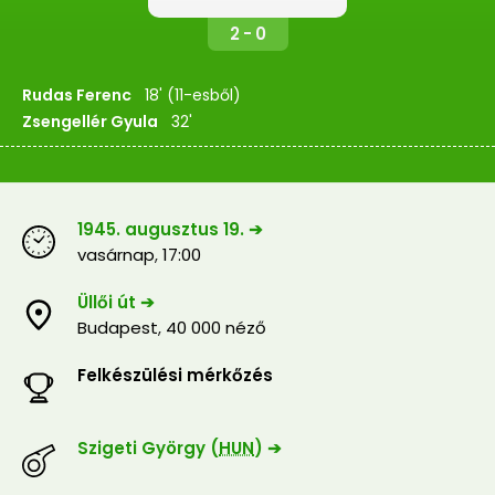
2 - 0
Rudas Ferenc
18' (11-esből)
Zsengellér Gyula
32'
1945. augusztus 19. ➔
vasárnap
,
17:00
Üllői út ➔
Budapest
,
40 000 néző
Felkészülési mérkőzés
Szigeti György (
HUN
) ➔