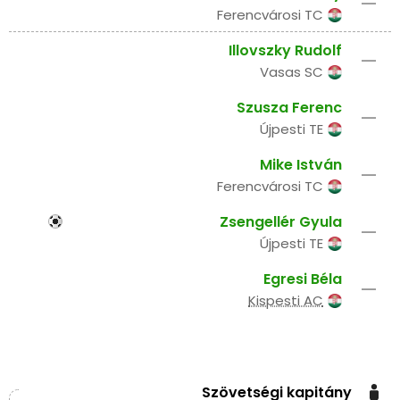
–
Ferencvárosi TC
Illovszky Rudolf
–
Vasas SC
Szusza Ferenc
–
Újpesti TE
Mike István
–
Ferencvárosi TC
Zsengellér Gyula
–
Újpesti TE
Egresi Béla
–
Kispesti AC
Szövetségi kapitány