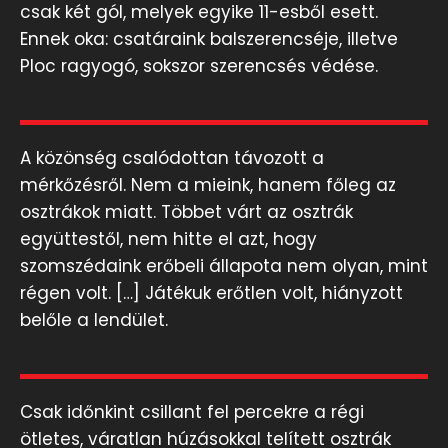
csak két gól, melyek egyike 11-esből esett.
Ennek oka: csatáraink balszerencséje, illetve
Ploc ragyogó, sokszor szerencsés védése.
A közönség csalódottan távozott a
mérkőzésről. Nem a mieink, hanem főleg az
osztrákok miatt. Többet várt az osztrák
együttestől, nem hitte el azt, hogy
szomszédaink erőbeli állapota nem olyan, mint
régen volt. […] Játékuk erőtlen volt, hiányzott
belőle a lendület.
Csak időnkint csillant fel percekre a régi
ötletes, váratlan húzásokkal telített osztrák