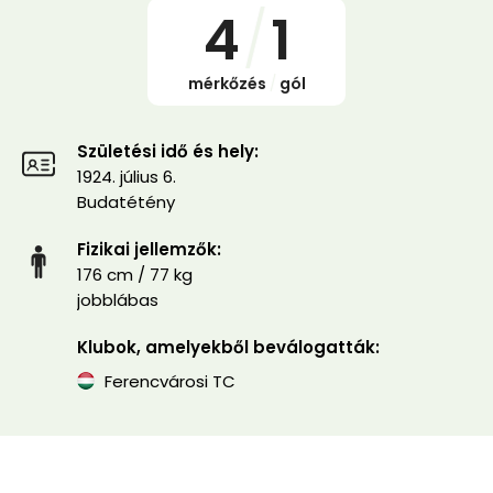
4
/
1
mérkőzés
/
gól
Születési idő és hely:
1924. július 6.
Budatétény
Fizikai jellemzők:
176 cm / 77 kg
jobblábas
Klubok, amelyekből beválogatták:
Ferencvárosi TC