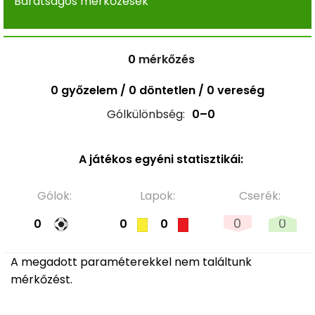
Barátságos mérkőzések
0
mérkőzés
0 győzelem / 0 döntetlen / 0 vereség
Gólkülönbség:
0–0
A játékos egyéni statisztikái:
Gólok:
Lapok:
Cserék:
0
0
0
0
0
A megadott paraméterekkel nem találtunk
mérkőzést.