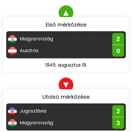
▲
Első mérkőzése
2
Magyarország
0
Ausztria
1945. augusztus 19.
▼
Utolsó mérkőzése
2
Jugoszlávia
3
Magyarország