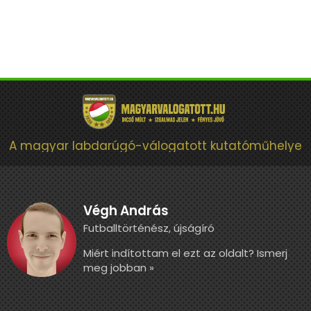
A magyar labdarúgó-válogatott kutatóműhelye
Végh András
Futballtörténész, újságíró
Miért indítottam el ezt az oldalt? Ismerj
meg jobban »