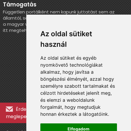
Támogatás
Független portálként nem kapunk juttatást sem az
államtól, sem más szervezettől. Ha szeretnél segíteni
a magyar válogatott történelmének feldolgozásában,
itt megteheted.
Az oldal sütiket
használ
Az oldal sütiket és egyéb
nyomkövető technológiákat
alkalmaz, hogy javítsa a
böngészési élményét, azzal hogy
személyre szabott tartalmakat és
célzott hirdetéseket jelenít meg,
és elemzi a weboldalunk
forgalmát, hogy megtudjuk
Érdekességekért, kulisszatitkokért és
honnan érkeztek a látogatóink.
meglepetésekért iratkozz fel a hírlevélre »
Elfogadom