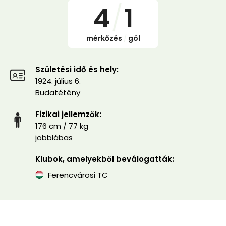
4
/
1
mérkőzés
/
gól
Születési idő és hely:
1924. július 6.
Budatétény
Fizikai jellemzők:
176 cm / 77 kg
jobblábas
Klubok, amelyekből beválogatták:
Ferencvárosi TC