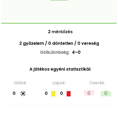
2
mérkőzés
2 győzelem / 0 döntetlen / 0 vereség
Gólkülönbség:
4–0
A játékos egyéni statisztikái:
Gólok:
Lapok:
Cserék:
0
0
0
0
0