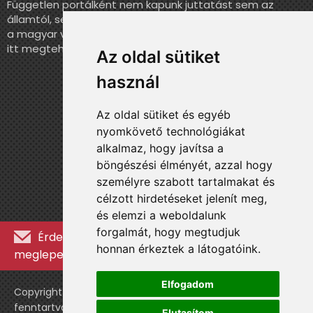
Független portálként nem kapunk juttatást sem az
államtól, sem más szervezettől. Ha szeretnél segíteni
a magyar válogatott történelmének feldolgozásában,
itt megteheted.
Az oldal sütiket
használ
Az oldal sütiket és egyéb
nyomkövető technológiákat
alkalmaz, hogy javítsa a
böngészési élményét, azzal hogy
személyre szabott tartalmakat és
célzott hirdetéseket jelenít meg,
és elemzi a weboldalunk
forgalmát, hogy megtudjuk
Érdekességekért, kulisszatitkokért és
honnan érkeztek a látogatóink.
meglepetésekért iratkozz fel a hírlevélre »
Elfogadom
Copyright © WebshopLady 2007-2026 Minden jog
fenntartva, kivéve a külön feltüntetett esetekben.
Elutasítom