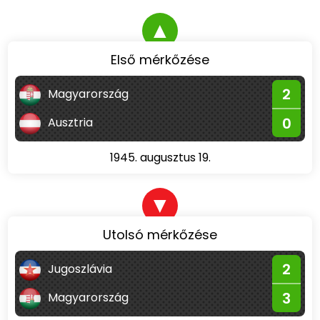
▲
Első mérkőzése
2
Magyarország
0
Ausztria
1945. augusztus 19.
▼
Utolsó mérkőzése
2
Jugoszlávia
3
Magyarország