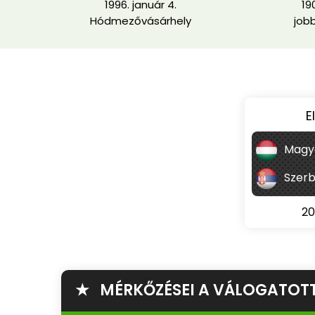
1996. január 4.
19
Hódmezővásárhely
job
E
Magy
Szerb
20
★ MÉRKŐZÉSEI A VÁLOGATOT