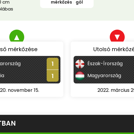
0 cm
mérkőzés
/
gól
blábas
▲
▼
lső mérkőzése
Utolsó mérkőz
1
arország
Észak-Írország
1
ia
Magyarország
20. november 15.
2022. március 2
TBAN