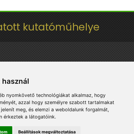
tott kutatóműhelye
t használ
gyéb nyomkövető technológiákat alkalmaz, hogy
lményét, azzal hogy személyre szabott tartalmakat
 jelenít meg, és elemzi a weboldalunk forgalmát,
 érkeztek a látogatóink.
ítom
Beállítások megváltoztatása