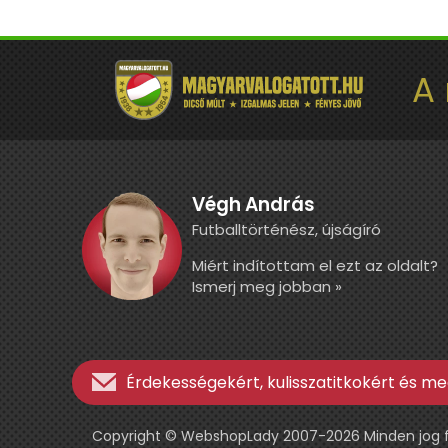
A
Végh András
Futballtörténész, újságíró
Miért indítottam el ezt az oldalt?
Ismerj meg jobban »
Érdekességekért, kulisszatitkokért és meg
Copyright © WebshopLady 2007-2026 Minden jog fen