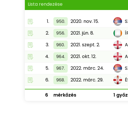
Lista rendezése
1.
2020. nov. 15.
S
950.
2.
2021. jún. 8.
Í
956.
3.
2021. szept. 2.
A
960.
4.
2021. okt. 12.
A
964.
5.
2022. márc. 24.
S
967.
6.
2022. márc. 29.
É
968.
6
mérkőzés
1 győz