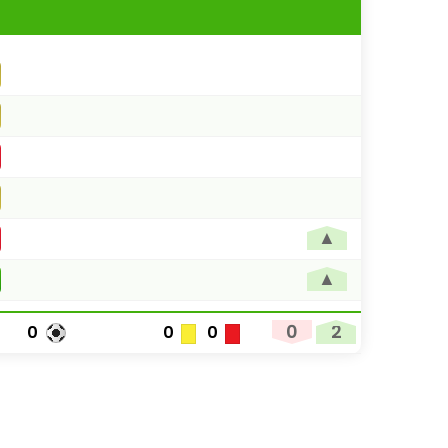
▲
▲
0
2
0
0
0