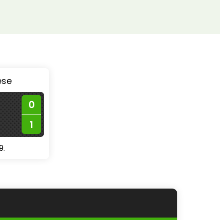
ése
0
1
9.