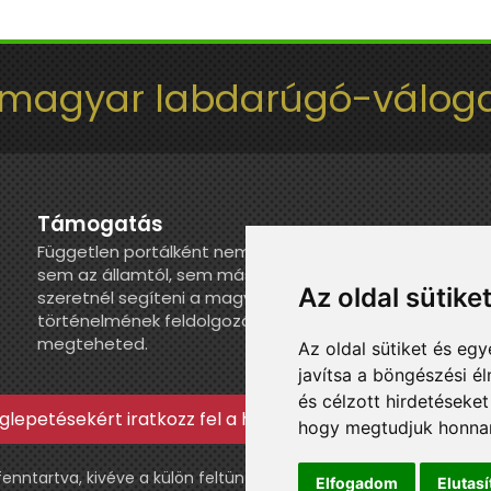
 magyar labdarúgó-váloga
Támogatás
Független portálként nem kapunk juttatást
sem az államtól, sem más szervezettől. Ha
Az oldal sütike
szeretnél segíteni a magyar válogatott
történelmének feldolgozásában, itt
megteheted.
Az oldal sütiket és e
javítsa a böngészési é
és célzott hirdetéseket
lepetésekért iratkozz fel a hírlevélre »
hogy megtudjuk honnan
ntartva, kivéve a külön feltüntetett esetekben.
Elfogadom
Elutas