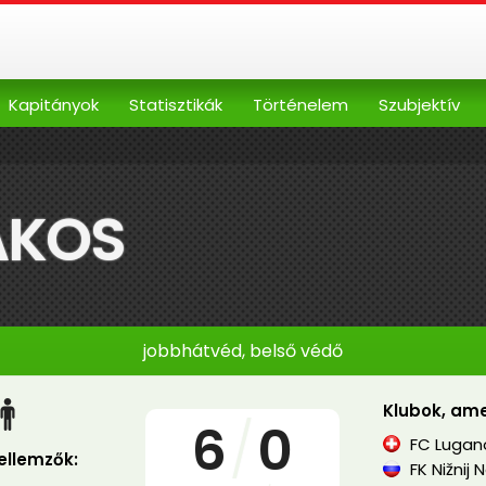
Kapitányok
Statisztikák
Történelem
Szubjektív
ÁKOS
jobbhátvéd, belső védő
Klubok, ame
6
/
0
FC Lugan
jellemzők:
FK Nižnij