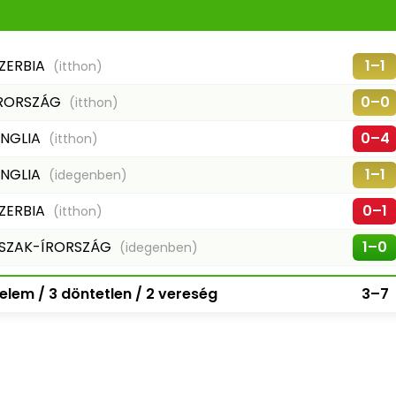
ZERBIA
1–1
(itthon)
RORSZÁG
0–0
(itthon)
NGLIA
0–4
(itthon)
NGLIA
1–1
(idegenben)
ZERBIA
0–1
(itthon)
SZAK-ÍRORSZÁG
1–0
(idegenben)
elem / 3 döntetlen / 2 vereség
3–7