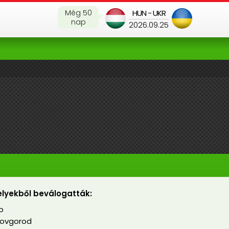
Még 50
HUN - UKR
nap
2026.09.25
lyekből beválogatták:
o
 Novgorod