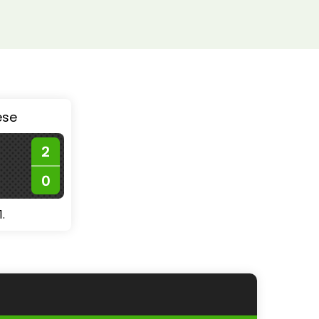
ése
2
0
.