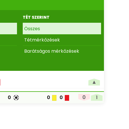
TÉT SZERINT
Összes
Tétmérkőzések
Barátságos mérkőzések
▲
0
1
0
0
0