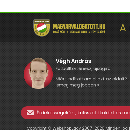
A
Végh András
Futballtörténész, újságíró
Miért indítottam el ezt az oldalt?
Ismerj meg jobban »
Érdekességekért, kulisszatitkokért és meg
Copyright © WebshopLady 2007-2026 Minden jog fen