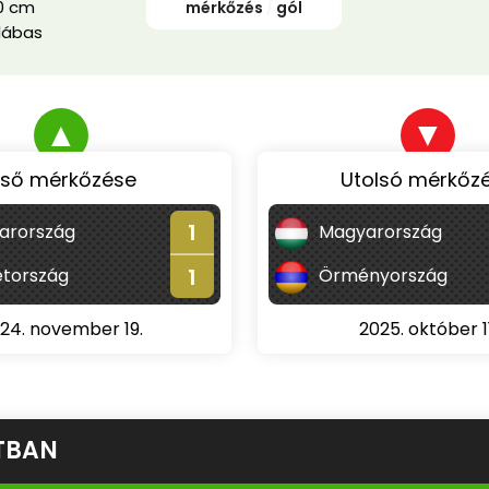
0 cm
mérkőzés
/
gól
lábas
▲
▼
lső mérkőzése
Utolsó mérkőz
1
arország
Magyarország
1
tország
Örményország
24. november 19.
2025. október 11
TBAN