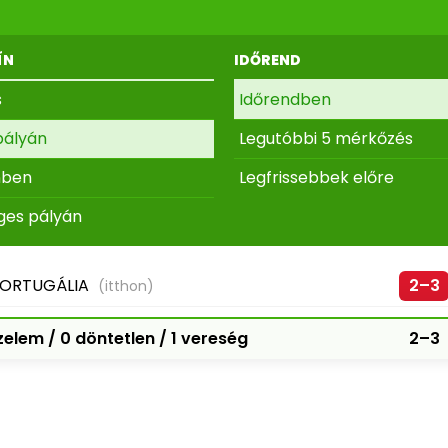
ÍN
IDŐREND
s
Időrendben
pályán
Legutóbbi 5 mérkőzés
nben
Legfrissebbek előre
ges pályán
ORTUGÁLIA
2–3
(itthon)
elem / 0 döntetlen / 1 vereség
2–3