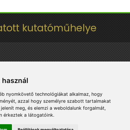
tott kutatóműhelye
t használ
gyéb nyomkövető technológiákat alkalmaz, hogy
lményét, azzal hogy személyre szabott tartalmakat
 jelenít meg, és elemzi a weboldalunk forgalmát,
 érkeztek a látogatóink.
ítom
Beállítások megváltoztatása