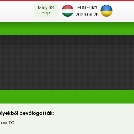
Még 48
HUN - UKR
nap
2026.09.25
lyekből beválogatták:
osi TC