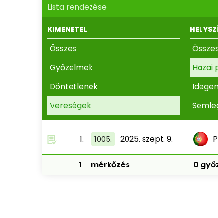
Lista rendezése
KIMENETEL
HELYSZ
Összes
Össze
Győzelmek
Hazai 
Döntetlenek
Idege
Vereségek
Semle
1.
2025. szept. 9.
P
1005.
1
mérkőzés
0 győz