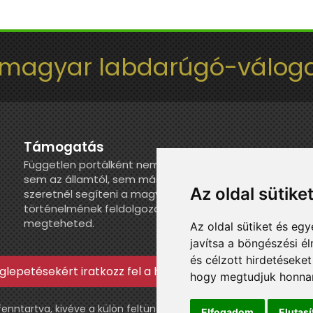
 magyar labdarúgó-váloga
Támogatás
Független portálként nem kapunk juttatást
sem az államtól, sem más szervezettől. Ha
Az oldal sütike
szeretnél segíteni a magyar válogatott
történelmének feldolgozásában, itt
megteheted.
Az oldal sütiket és e
javítsa a böngészési é
és célzott hirdetéseket
lepetésekért iratkozz fel a hírlevélre »
hogy megtudjuk honnan
ntartva, kivéve a külön feltüntetett esetekben.
Elfogadom
Elutas