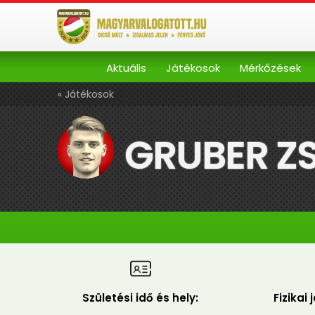
Aktuális
Játékosok
Mérkőzések
« Játékosok
GRUBER Z
Születési idő és hely:
Fizikai 