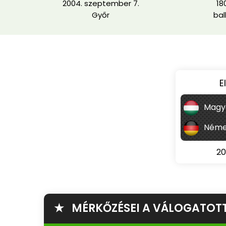
2004. szeptember 7.
18
Győr
bal
E
Magy
Néme
20
★ MÉRKŐZÉSEI A VÁLOGATOT