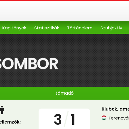
Kapitányok
Statisztikák
Történelem
Szubjektív
SOMBOR
támadó
Klubok, ame
3
/
1
Ferencvár
jellemzők: