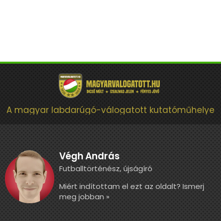
A magyar labdarúgó-válogatott kutatóműhelye
Végh András
Futballtörténész, újságíró
Miért indítottam el ezt az oldalt? Ismerj
meg jobban »