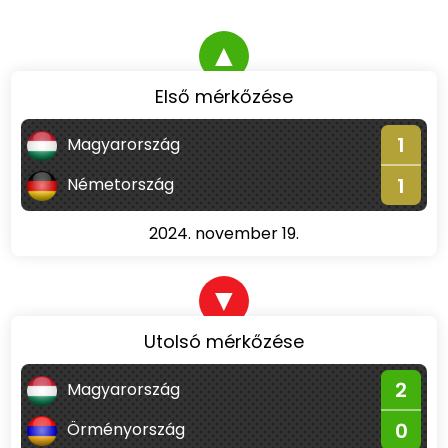
▲
Első mérkőzése
1
Magyarország
1
Németország
2024. november 19.
▼
Utolsó mérkőzése
2
Magyarország
0
Örményország