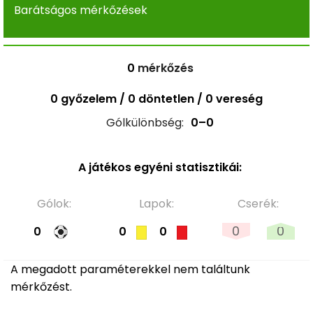
Barátságos mérkőzések
0
mérkőzés
0 győzelem / 0 döntetlen / 0 vereség
Gólkülönbség:
0–0
A játékos egyéni statisztikái:
Gólok:
Lapok:
Cserék:
0
0
0
0
0
A megadott paraméterekkel nem találtunk
mérkőzést.