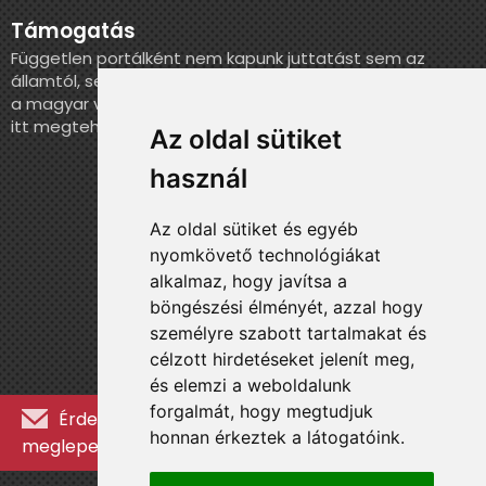
Támogatás
Független portálként nem kapunk juttatást sem az
államtól, sem más szervezettől. Ha szeretnél segíteni
a magyar válogatott történelmének feldolgozásában,
itt megteheted.
Az oldal sütiket
használ
Az oldal sütiket és egyéb
nyomkövető technológiákat
alkalmaz, hogy javítsa a
böngészési élményét, azzal hogy
személyre szabott tartalmakat és
célzott hirdetéseket jelenít meg,
és elemzi a weboldalunk
forgalmát, hogy megtudjuk
Érdekességekért, kulisszatitkokért és
honnan érkeztek a látogatóink.
meglepetésekért iratkozz fel a hírlevélre »