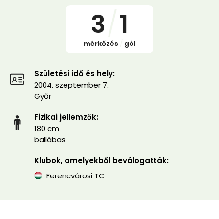
3
/
1
mérkőzés
/
gól
Születési idő és hely:
2004. szeptember 7.
Győr
Fizikai jellemzők:
180 cm
ballábas
Klubok, amelyekből beválogatták:
Ferencvárosi TC